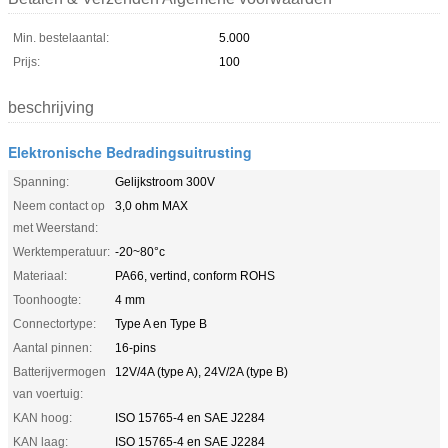
Min. bestelaantal:
5.000
Prijs:
100
beschrijving
Elektronische Bedradingsuitrusting
Spanning:
Gelijkstroom 300V
Neem contact op
3,0 ohm MAX
met Weerstand:
Werktemperatuur:
-20~80°c
Materiaal:
PA66, vertind, conform ROHS
Toonhoogte:
4 mm
Connectortype:
Type A en Type B
Aantal pinnen:
16-pins
Batterijvermogen
12V/4A (type A), 24V/2A (type B)
van voertuig:
KAN hoog:
ISO 15765-4 en SAE J2284
KAN laag:
ISO 15765-4 en SAE J2284