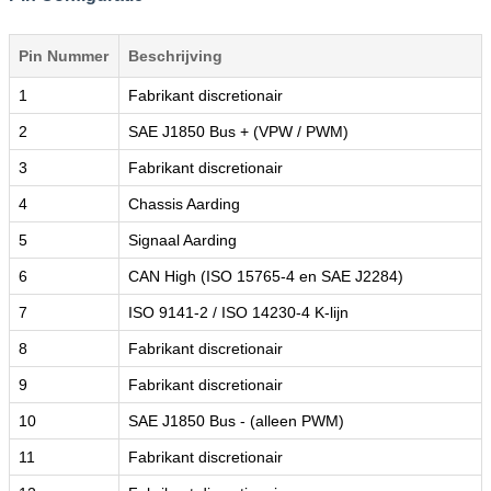
Pin Nummer
Beschrijving
1
Fabrikant discretionair
2
SAE J1850 Bus + (VPW / PWM)
3
Fabrikant discretionair
4
Chassis Aarding
5
Signaal Aarding
6
CAN High (ISO 15765-4 en SAE J2284)
7
ISO 9141-2 / ISO 14230-4 K-lijn
8
Fabrikant discretionair
9
Fabrikant discretionair
10
SAE J1850 Bus - (alleen PWM)
11
Fabrikant discretionair