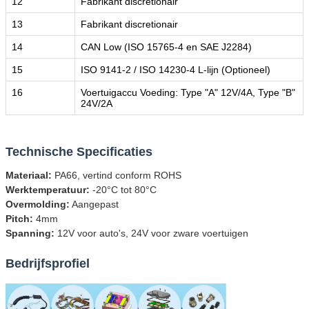
12
Fabrikant discretionair
13
Fabrikant discretionair
14
CAN Low (ISO 15765-4 en SAE J2284)
15
ISO 9141-2 / ISO 14230-4 L-lijn (Optioneel)
16
Voertuigaccu Voeding: Type "A" 12V/4A, Type "B"
24V/2A
Technische Specificaties
Materiaal:
PA66, vertind conform ROHS
Werktemperatuur:
-20°C tot 80°C
Overmolding:
Aangepast
Pitch:
4mm
Spanning:
12V voor auto's, 24V voor zware voertuigen
Bedrijfsprofiel