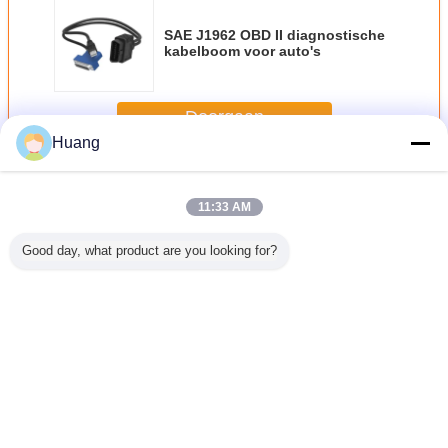
SAE J1962 OBD II diagnostische
kabelboom voor auto's
Doorgaan
Huang
Elektronische Bedradingsuitrusting
Meer
11:33 AM
Good day, what product are you looking for?
2.8 mm
FCI Apex 2,8 mm
Ul Approved
Gokke
elektronische
bedradingsborden
Crimping
Mach
bedradingsband
Elektronische
Elektr
kabelboom voor
Kabelbo
Jamma Gambling
Materiaa
Machine
Aangepast
Veranderingstaal
Dutch