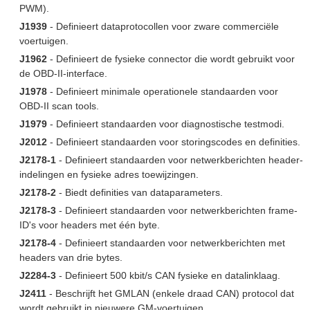
PWM).
J1939
- Definieert dataprotocollen voor zware commerciële
voertuigen.
J1962
- Definieert de fysieke connector die wordt gebruikt voor
de OBD-II-interface.
J1978
- Definieert minimale operationele standaarden voor
OBD-II scan tools.
J1979
- Definieert standaarden voor diagnostische testmodi.
J2012
- Definieert standaarden voor storingscodes en definities.
J2178-1
- Definieert standaarden voor netwerkberichten header-
indelingen en fysieke adres toewijzingen.
J2178-2
- Biedt definities van dataparameters.
J2178-3
- Definieert standaarden voor netwerkberichten frame-
ID's voor headers met één byte.
J2178-4
- Definieert standaarden voor netwerkberichten met
headers van drie bytes.
J2284-3
- Definieert 500 kbit/s CAN fysieke en datalinklaag.
J2411
- Beschrijft het GMLAN (enkele draad CAN) protocol dat
wordt gebruikt in nieuwere GM-voertuigen.