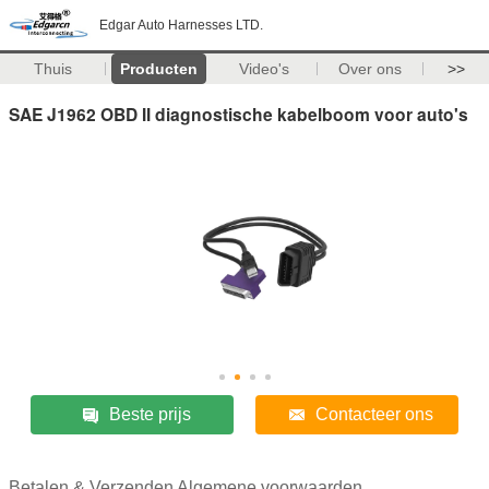
Edgar Auto Harnesses LTD.
Thuis
Producten
Video's
Over ons
>>
SAE J1962 OBD II diagnostische kabelboom voor auto's
Beste prijs
Contacteer ons
Betalen & Verzenden Algemene voorwaarden