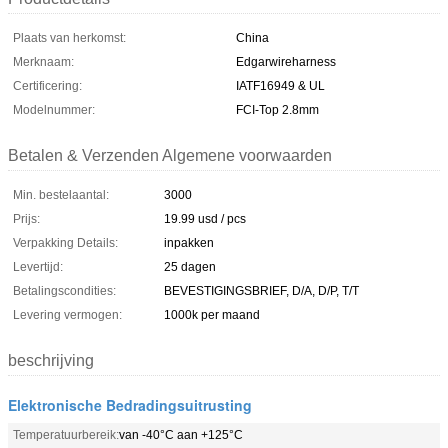
Plaats van herkomst:
China
Merknaam:
Edgarwireharness
Certificering:
IATF16949 & UL
Modelnummer:
FCI-Top 2.8mm
Betalen & Verzenden Algemene voorwaarden
Min. bestelaantal:
3000
Prijs:
19.99 usd / pcs
Verpakking Details:
inpakken
Levertijd:
25 dagen
Betalingscondities:
BEVESTIGINGSBRIEF, D/A, D/P, T/T
Levering vermogen:
1000k per maand
beschrijving
Elektronische Bedradingsuitrusting
Temperatuurbereik:
van -40°C aan +125°C