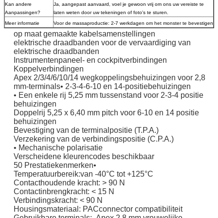
Kan andere
Ja, aangepast aanvaard, voel je gewoon vrij om ons uw vereiste te
Aanpassingen?
laten weten door uw tekeningen of foto's te sturen.
Meer informatie
Voor de massaproductie: 2-7 werkdagen om het monster te bevestigen
op maat gemaakte kabelsamenstellingen
elektrische draadbanden voor de vervaardiging van
elektrische draadbanden
Instrumentenpaneel- en cockpitverbindingen
Koppelverbindingen
Apex 2/3/4/6/10/14 wegkoppelingsbehuizingen voor 2,8
mm-terminals• 2-3-4-6-10 en 14-positiebehuizingen
• Een enkele rij 5,25 mm tussenstand voor 2-3-4 positie
behuizingen
Doppelrij 5,25 x 6,40 mm pitch voor 6-10 en 14 positie
behuizingen
Bevestiging van de terminalpositie (T.P.A.)
Verzekering van de verbindingspositie (C.P.A.)
• Mechanische polarisatie
Verscheidene kleurencodes beschikbaar
50 Prestatiekenmerken•
Temperatuurbereik:van -40°C tot +125°C
Contacthoudende kracht: > 90 N
Contactinbrengkracht: < 15 N
Verbindingskracht: < 90 N
Housingsmateriaal: PACconnector compatibiliteit
Gebruikbare terminals:- Apex 2,8 mm vrouwelijke