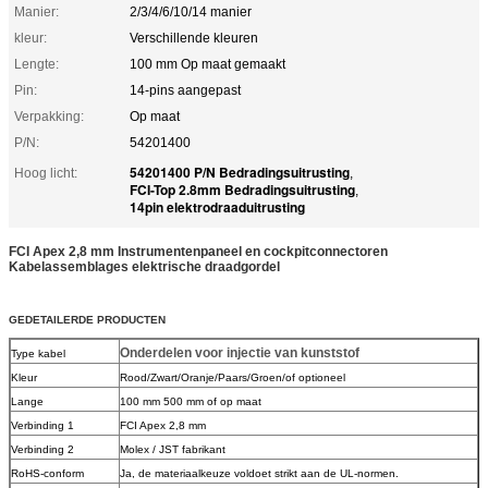
Manier:
2/3/4/6/10/14 manier
kleur:
Verschillende kleuren
Lengte:
100 mm Op maat gemaakt
Pin:
14-pins aangepast
Verpakking:
Op maat
P/N:
54201400
54201400 P/N Bedradingsuitrusting
Hoog licht:
,
FCI-Top 2.8mm Bedradingsuitrusting
,
14pin elektrodraaduitrusting
FCI Apex 2,8 mm Instrumentenpaneel en cockpitconnectoren
Kabelassemblages elektrische draadgordel
GEDETAILERDE PRODUCTEN
Onderdelen voor injectie van kunststof
Type kabel
Kleur
Rood/Zwart/Oranje/Paars/Groen/of optioneel
Lange
100 mm 500 mm of op maat
Verbinding 1
FCI Apex 2,8 mm
Verbinding 2
Molex / JST fabrikant
RoHS-conform
Ja, de materiaalkeuze voldoet strikt aan de UL-normen.