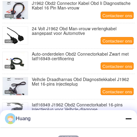
J1962 Obd2 Connector Kabel Obd Ii Diagnostische
Kabel 16 Pin Man-vrouw
Contacteer ons
24 Volt J1962 Obd Man-vrouw verlengkabel
aangepast voor Automotive
Contacteer ons
Auto-onderdelen Obd2 Connectorkabel Zwart met
Iatf16949-certificering
Contacteer ons
Velhcle Draadharnas Obd Diagnostiekkabel J1962
Met 16-pins injectieplug
Contacteer ons
Iatf16949 J1962 Obd2 Connectorkabel 16-pins
injectieplug voor Velhcle-diagnose
Contacteer ons
Huang
16-pins plug Automotive kabelboomsets, koperen
auto diagnostische kabel