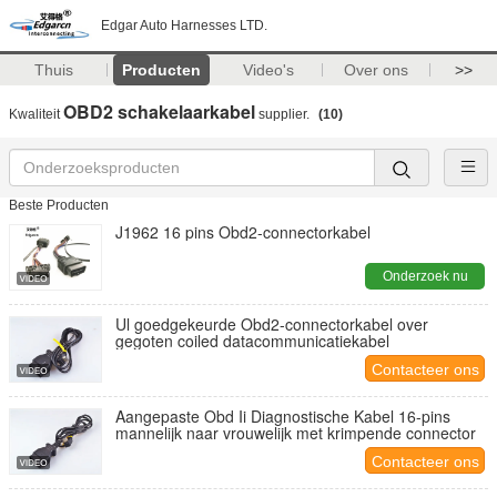
Edgar Auto Harnesses LTD.
Thuis
Producten
Video's
Over ons
>>
OBD2 schakelaarkabel
Kwaliteit
supplier.
(10)
Beste Producten
J1962 16 pins Obd2-connectorkabel
Onderzoek nu
Ul goedgekeurde Obd2-connectorkabel over
gegoten coiled datacommunicatiekabel
Contacteer ons
Aangepaste Obd Ii Diagnostische Kabel 16-pins
mannelijk naar vrouwelijk met krimpende connector
Contacteer ons