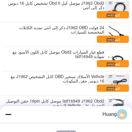
J1962 Obd2 موصل كبل Obd Ii تشخيص كابل 16 دبوس
ذكر إلى أنثى
اتصل بنا
24 فولت J1962 OBD ذكر إلى أنثى تمديد الكابلات
المخصصة للسيارات
اتصل بنا
قطع غيار السيارات Obd2 موصل كابل اللون الأسود مع
شهادة Iatf16949
اتصل بنا
Velhcle الأسلاك تسخير OBD كابل التشخيص J1962 مع
16 دبوس حقن المكونات
اتصل بنا
Iatf16949 J1962 Obd2 موصل كابل 16pin حقن التوصيل
للحصول على Velhcle التشخيص
اتصل بنا
Huang
16 دبوس التوصيل للسيارات أسلاك تسخير مجموعات ،
النحاس سيارة التشخيص الكابل