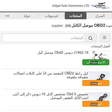
Edgar Auto Harnesses LTD.
المنزل
المنتجات
فيديوهات
حولنا
>>
OBD2 موصل الكابل
جودة
supplier.
(10)
أفضل المنتجات
J1962 16 دبوس Obd2 موصل كبل
الاستفسار الآن
كبل رابط OBD2 المعتمد من Ul على كابلات اتصالات
ملفوفة ملفوفة
اتصل بنا
تخصيص Obd Ii تشخيص كابل 16 دبوس ذكر إلى أنثى
اشتراكاتك العقص الموصل
اتصل بنا