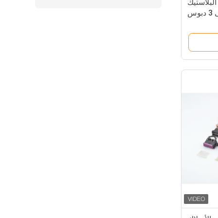
حقن البلاستيك
بطارية حقن التوصيل إلى 3 دبوس
و Con