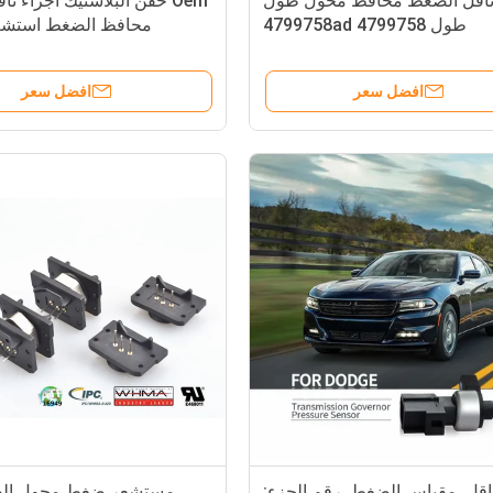
ناقل الضغط محافظ محول طول
Oem حقن البلاستيك أجزاء ن
طول 4799758 4799758ad
محافظ الضغط استشع
افضل سعر
افضل سعر
اقل. مقياس الضغط. رقم الجزء:
مستشعر ضغط محول الط