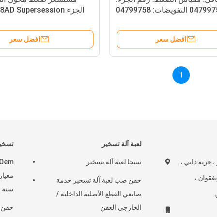
لتفويضات: 04799758
الجزء D Supersession
8
افضل سعر
افضل سعر
1
لعبة آلة تسخير
تسخير
و ، قرية داني ،
سيجا لعبة آلة تسخير
نغقوان ،
حقن صب لعبة آلة تسخير خدمة
سنة ا
صانعي القطع الأصلية الداخلية /
الخارجي العفن
حقن ص