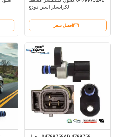
04799758AD محول مستشعر الضغط
أسود 
لكرايسلر اسبن دودج
افضل سعر
04799758AD 4799758 محول
ن