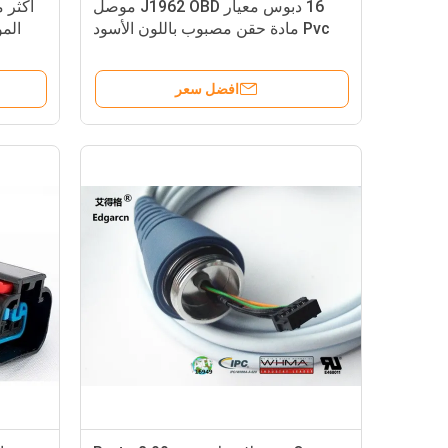
16 دبوس معيار J1962 OBD موصل
أكثر 
Pvc مادة حقن مصبوب باللون الأسود
المو
افضل سعر