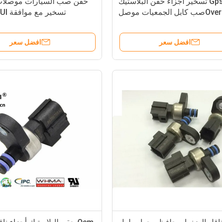
Gps تسخير أجزاء حقن البلاستيك
حقن صب السيارات موصلات 
Overصب كابل الجمعيات موصل
تسخير مع موافقة Iso9001 Ul
افضل سعر
افضل سعر