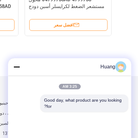
مستشعر الضغط لكرايسلر أسبن دودج
04799758AD ا
افضل سعر
Huang
3:25 AM
البريد بنا
تبعتنا
Good day, what product are you looking 
288 ، فريق جيني
for?
مدينة شاتيان ، دو
قوانغدونغ ، الصين
13790238080