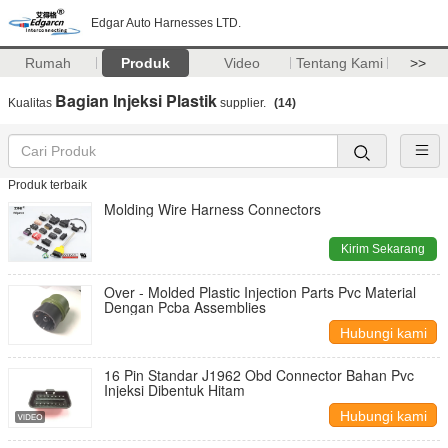
Edgar Auto Harnesses LTD.
Rumah
Produk
Video
Tentang Kami
>>
Bagian Injeksi Plastik
Kualitas
supplier.
(14)
Produk terbaik
Molding Wire Harness Connectors
Kirim Sekarang
Over - Molded Plastic Injection Parts Pvc Material
Dengan Pcba Assemblies
Hubungi kami
16 Pin Standar J1962 Obd Connector Bahan Pvc
Injeksi Dibentuk Hitam
Hubungi kami