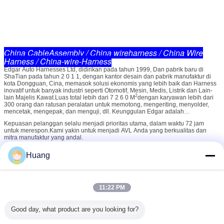
China CableAssembly / China wireharness / China Wire
Harness / China-wire-Harness
Edgar Auto Harnesses Ltd, didirikan pada tahun 1999, Dan pabrik baru di
ShaTian pada tahun 2 0 1 1, dengan kantor desain dan pabrik manufaktur di
kota Dongguan, Cina, memasok solusi ekonomis yang lebih baik dan Harness
inovatif untuk banyak industri seperti Otomotif, Mesin, Medis, Listrik dan Lain-
2
lain Majelis Kawat.Luas total lebih dari 7 2 6 0 M
dengan karyawan lebih dari
300 orang dan ratusan peralatan untuk memotong, mengeriting, menyolder,
mencetak, mengepak, dan menguji, dll. Keunggulan Edgar adalah
menawarkan solusi cepat dan layanan profesional, sampel prototipe cepat, dan
Kepuasan pelanggan selalu menjadi prioritas utama, dalam waktu 72 jam
pengiriman dengan tautan manufaktur integral, kualitas dipastikan oleh APQP
untuk merespon.Kami yakin untuk menjadi AVL Anda yang berkualitas dan
dan PPAP.Edgar membawa metode manajemen proyek ilmiah untuk menagih
mitra manufaktur yang andal.
proyek baru yang menggabungkan manajemen mutu ISO 9 0 0 1 & IATF 1 6 9 4
9, standar PMP dan IPC 620...Edgar pandai dalam analisis risiko
menggunakan perangkat lunak FEA untuk membantu solusi rekayasa daripada
Huang
daripada desain bagian 2D & 3D dengan kerja sama anggota tim yang
berpengalaman selama perencanaan.
11:22 PM
Good day, what product are you looking for?