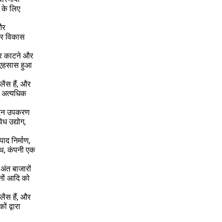
ट के लिए
और
और विकास
तार काटने और
े एहसास हुआ
लैस हैं, और
ा अत्यधिक
ादन उपकरण
ध उद्योग,
ाद निर्माण,
साथ, कंपनी एक
ंत बाजारों
ीनों आदि को
लैस हैं, और
 द्वारा