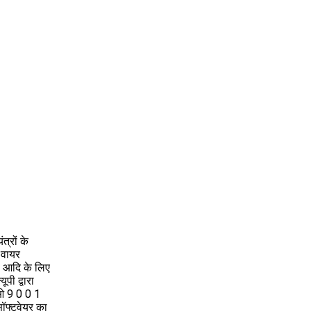
त्रों के
 वायर
षण आदि के लिए
पी द्वारा
सओ 9 0 0 1
ॉफ्टवेयर का