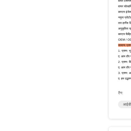
वायर टर्मिने
वायर सोल्डरि
कस्टम इंजेक्
नमूना प्रोट
तार हार्नेस
अनुकूलित खु
कस्टम फैब्र
OEM / O
सामान्य प्रश्
1. प्रश्न: 
ए: आम तौर 
2. प्रश्न: वि
ए: आम तौर प
3. प्रश्न: 
ए: हम उद्धरण
टैग:
आईडीस