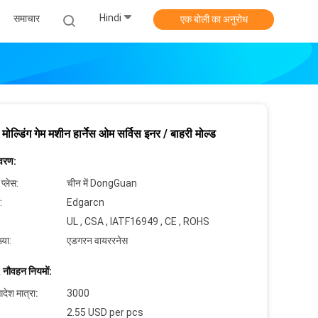
Hindi
समाचार
एक बोली का अनुरोध
 मोल्डिंग गेम मशीन हार्नेस ओम सर्विस इनर / बाहरी मोल्ड
िवरण:
 प्लेस:
चीन में DongGuan
:
Edgarcn
UL , CSA , IATF16949 , CE , ROHS
्या:
एडगरन वायररनेस
 नौवहन नियमों:
देश मात्रा:
3000
2.55 USD per pcs