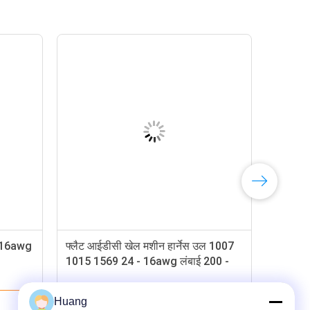
 - 16awg
फ्लैट आईडीसी खेल मशीन हार्नेस उल 1007
फ्लै
1015 1569 24 - 16awg लंबाई 200 -
स्वीक
500 मिमी के साथ
Huang
सबसे अच्छी कीमत