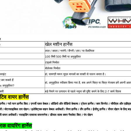
ण
खेल मशीन हार्नेस
र
लाल / काला / नारंगी / बैंगनी / हरा / या वैकल्पिक
100 मिमी 500 मिमी या अनुकूलित
टाइको निर्माता
मोलेक्स निर्माता
्लाइंट
हां, सामग्री चयन यूएल मानकों का सख्ती से पालन करता है।
र कर सकते हैं
हां, अनुकूलित स्वीकार किया गया है, बस अपने चित्र या चित्र भेजकर हमें अपनी आव
s अनुकूलित?
ारी
बड़े पैमाने पर उत्पादन से पहले नमूना की पुष्टि करने के लिए 2-7 कार्य दिवस
िव वायर हार्नेस
ार्नेस / ग्लो प्लग हार्नेस किट / एनर्जी पावर केबल / ऑडियो और वीडियो केबल्स / ट्रेलर हार्नेस / कार सिगरेट / जीपीएस और
ी /
मोटरसाइकिल तार दोहन / इलेक्ट्रिक वाहन केबल असेंबली / मिरर हार्नेस / लैंप हार्नेस / ईसीयू हार्नेस / सेंसर दोहन के लिए बज
टरी वायर असेंबली
/
स्लाइडिंग दरवाजा वायररनेस / डीजल वाल्व कवर गैसकेट किट / पंप दोहन
रिक वायरिंग हार्नेस