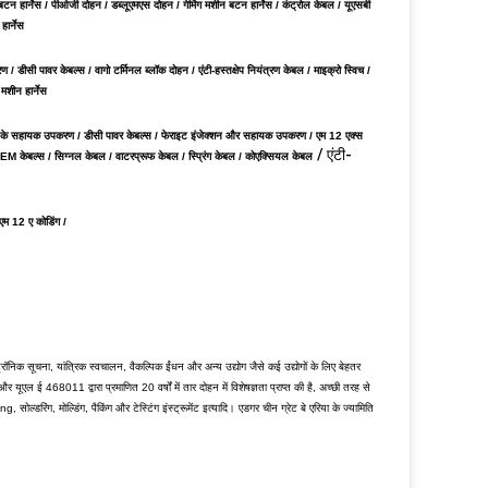
 बटन हार्नेस / पीओजी दोहन / डब्लूएमएस दोहन / गेमिंग मशीन बटन हार्नेस /
कंट्रोल केबल / यूएसबी
ार्नेस
 डीसी पावर केबल्स / वागो टर्मिनल ब्लॉक दोहन / एंटी-हस्तक्षेप नियंत्रण केबल / माइक्रो स्विच /
 मशीन हार्नेस
 तारों के सहायक उपकरण / डीसी पावर केबल्स / फेराइट इंजेक्शन और सहायक उपकरण / एम 12 एक्स
/ एंटी-
EM केबल्स /
सिग्नल केबल /
वाटरप्रूफ केबल / स्प्रिंग केबल / कोएक्सियल केबल
एम 12 ए कोडिंग /
निक सूचना, यांत्रिक स्वचालन, वैकल्पिक ईंधन और अन्य उद्योग जैसे कई उद्योगों के लिए बेहतर
8011 द्वारा प्रमाणित 20 वर्षों में तार दोहन में विशेषज्ञता प्राप्त की है, अच्छी तरह से
ोल्डरिंग, मोल्डिंग, पैकिंग और टेस्टिंग इंस्ट्रूमेंट इत्यादि। एडगर चीन ग्रेट बे एरिया के ज्यामिति