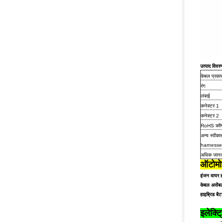
उत्पाद विवर
केबल प्रका
रंग
लंबाई
कनेक्टर 1
कनेक्टर 2
RoHS कॉम्प
अन्य स्वीका
harnesse
अधिक जानक
ऑटोमोट
इंजन वायर ह
केबल असेंबल
हाइब्रिड बै
इलेक्ट्