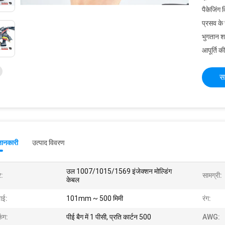
पैकेजिंग 
प्रसव के
भुगतान शर्त
आपूर्ति की
स
जानकारी
उत्पाद विवरण
उल 1007/1015/1569 इंजेक्शन मोल्डिंग
र:
सामग्री:
केबल
ाई:
101mm ~ 500 मिमी
रंग:
िंग:
पीई बैग में 1 पीसी, प्रति कार्टन 500
AWG: