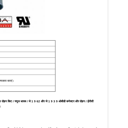
श्यकता बताएं।
 एडीएएस दोहन किट / फ्यूज धारक / जे 1 9 62 और जे 1 9 3 9 ओबीडी कनेक्टर और दोहन / ईपीसी
़