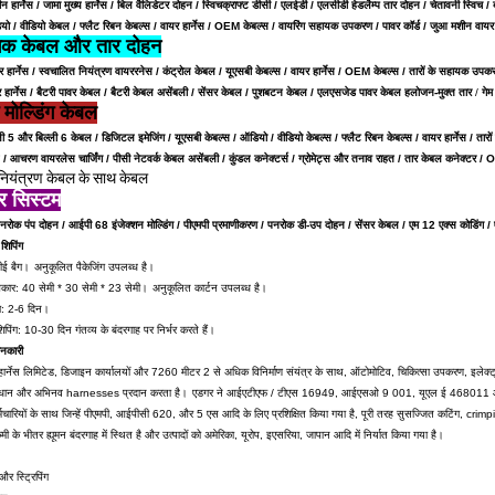
 हार्नेस / जामा मुख्य हार्नेस / बिल वैलिडेटर दोहन / स्विचक्राफ्ट डीसी / एलईडी / एलसीडी हेडलैम्प तार दोहन / चेतावनी स्विच /
ो / वीडियो केबल / फ्लैट रिबन केबल्स / वायर हार्नेस / OEM केबल्स / वायरिंग सहायक उपकरण / पावर कॉर्ड / जुआ मशीन वायर ह
गिक केबल और तार दोहन
 हार्नेस / स्वचालित नियंत्रण वायररनेस / कंट्रोल केबल / यूएसबी केबल्स / वायर हार्नेस / OEM केबल्स / तारों के सहायक उपकरण /
र हार्नेस / बैटरी पावर केबल /
बैटरी केबल असेंबली /
सेंसर केबल
/
पुशबटन केबल / एलएसजेड पावर केबल हलोजन-मुक्त तार
/
गेम
 मोल्डिंग केबल
ली 5 और बिल्ली 6 केबल / डिजिटल इमेजिंग / यूएसबी केबल्स / ऑडियो / वीडियो केबल्स / फ्लैट रिबन केबल्स / वायर हार्नेस /
 / आचरण वायरलेस चार्जिंग /
पीसी नेटवर्क केबल असेंबली / कुंडल कनेक्टर्स /
ग्रोमेट्स और तनाव राहत /
तार केबल कनेक्टर /
O
प नियंत्रण केबल के साथ केबल
र सिस्टम
नरोक
पंप दोहन / आईपी 68 इंजेक्शन मोल्डिंग / पीएमपी प्रमाणीकरण / पनरोक डी-उप दोहन / सेंसर केबल / एम 12 एक्स कोडिंग /
शिपिंग
पीई बैग।
अनुकूलित पैकेजिंग उपलब्ध है।
आकार: 40 सेमी * 30 सेमी * 23 सेमी।
अनुकूलित कार्टन उपलब्ध है।
ंग: 2-6 दिन।
शिपिंग: 10-30 दिन गंतव्य के बंदरगाह पर निर्भर करते हैं।
ानकारी
र्नेस लिमिटेड, डिजाइन कार्यालयों और 7260 मीटर 2 से अधिक विनिर्माण संयंत्र के साथ, ऑटोमोटिव, चिकित्सा उपकरण, इलेक्ट्रॉ
ाधान और अभिनव harnesses प्रदान करता है।
एडगर ने आईएटीएफ / टीएस 16949, आईएसओ 9 001, यूएल ई 468011 और यूएल ई 46
र्मचारियों के साथ जिन्हें पीएमपी, आईपीसी 620, और 5 एस आदि के लिए प्रशिक्षित किया गया है, पूरी तरह सुसज्जित कटिंग, crimping, स
 किमी के भीतर ह्यूमन बंदरगाह में स्थित है और उत्पादों को अमेरिका, यूरोप, इएसरिया, जापान आदि में निर्यात किया गया है।
र स्ट्रिपिंग