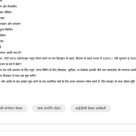
शन
ंग और स्प्लिसिंग
शन मोल्डिंग
ोटाइप
 डिजाइन और उत्पादन
दरा पैकेजिंग
िकेशन
DM
न
भुगतान अवधि क्या है?
पर, टीटी 50% प्रोटोटाइप नमूना तैयार करने या भाग डिजाइन से पहले, वितरण से पहले उन्नत में 100%।
यदि भुगतान $ 5000 
तरण के बारे में कैसे?
र हम भारी उत्पादन के लिए नमूने, सागर शिपिंग के लिए डीएचएल, यूपीएस, या फेडेक्स इत्यादि जैसे एयर एक्सप्रेस की व्यवस्था करते
आप डिजाइन में मदद कब शुरू करेंगे?
 और आदेश के बाद ड्राइंग शुरू करने के बाद प्रारंभिक चर्चा के लिए सरल समाधान स्केच करते हैं, फिर क्लाइंट के साथ दोबारा पुष्टि क
ी कनेक्टर केबल
जामा वायरिंग दोहन
आईडीसी केबल असेंबली