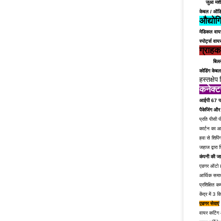
जुआ मशीन
केबल / ऑडिय
औद्यो
मेडिकल वायर
स्पोर्ट्स वाय
ग्राहक
बिल्
कोडिंग केबल
हस्तक्षे
कनेक्ट
आईपी ​​67
प
पैकेजिंग और 
प्रति पीसी 
कार्टन का 
हवा से शिपि
जहाज द्वारा 
कंपनी की ज
एडगर ऑटो हा
आर्थिक सम
प्रशिक्षित क
केंद्र में 3
एडगर सेवाएं
वायर कटिंग औ