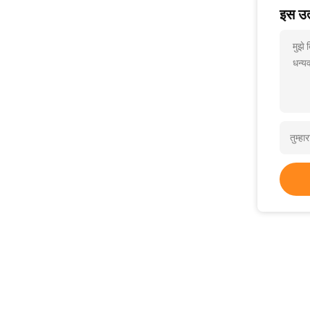
इस उत्
मुझे 
धन्यव