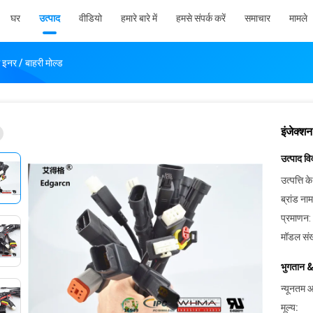
घर
उत्पाद
वीडियो
हमारे बारे में
हमसे संपर्क करें
समाचार
मामले
स इनर / बाहरी मोल्ड
इंजेक्शन
उत्पाद व
उत्पत्ति के
ब्रांड नाम
प्रमाणन:
मॉडल संख
भुगतान &
न्यूनतम आ
मूल्य: