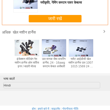
स्वीकृति, गेमिंग कस्टम पावर केबल्स
जारी रखें
खेल मशीन हार्नेस
अधिक
- 500 मिमी
इंजेक्शन मोल्डिंग गेम
उल मानक जैमा वायरिंग
फ्लैट आईडीसी खेल
सेगा खेल मशी
वर केबल
मशीन हार्नेस ओम सर्विस
हार्नेस, 24 - 16awg
मशीन हार्नेस उल 1007
ोल्डिंग गेम
इनर / बाहरी मोल्ड
कस्टम केबल असेंबली
1015 1569 24 -
के लिए
16awg लंबाई 200 -
ूलित
500 मिमी के साथ
भाषा बदलें
Hindi
होम
|
हमारे बारे में
|
साइटमैप
|
गोपनीयता नीति