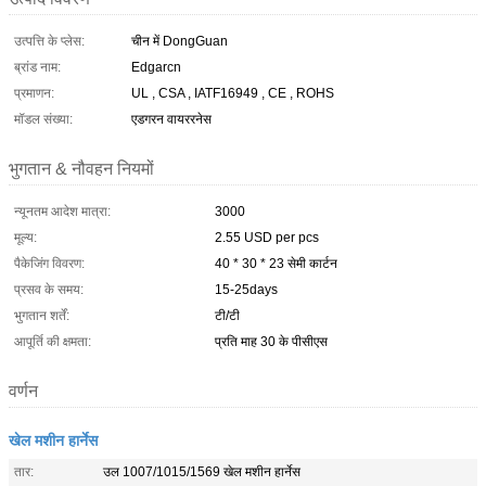
उत्पत्ति के प्लेस:
चीन में DongGuan
ब्रांड नाम:
Edgarcn
प्रमाणन:
UL , CSA , IATF16949 , CE , ROHS
मॉडल संख्या:
एडगरन वायररनेस
भुगतान & नौवहन नियमों
न्यूनतम आदेश मात्रा:
3000
मूल्य:
2.55 USD per pcs
पैकेजिंग विवरण:
40 * 30 * 23 सेमी कार्टन
प्रसव के समय:
15-25days
भुगतान शर्तें:
टी/टी
आपूर्ति की क्षमता:
प्रति माह 30 के पीसीएस
वर्णन
खेल मशीन हार्नेस
तार:
उल 1007/1015/1569 खेल मशीन हार्नेस