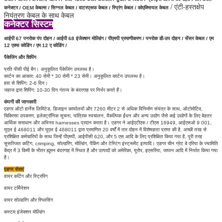
/ एंटी-हस्तक्षेप
कनेक्टर /
OEM केबल्स /
सिग्नल केबल /
वाटरप्रूफ केबल / स्प्रिंग केबल / कोएक्सियल केबल
नियंत्रण केबल के साथ केबल
कनेक्टर सिस्टम
आईपी ​​67
पनरोक
पंप दोहन / आईपी 68 इंजेक्शन मोल्डिंग / पीएमपी प्रमाणीकरण / पनरोक डी-उप दोहन / सेंसर केबल / एम
12 एक्स कोडिंग /
एम 12 ए कोडिंग /
पैकेजिंग और शिपिंग
प्रति पीसी पीई बैग।
अनुकूलित पैकेजिंग उपलब्ध है।
कार्टन का आकार: 40 सेमी * 30 सेमी * 23 सेमी।
अनुकूलित कार्टन उपलब्ध है।
हवा से शिपिंग: 2-6 दिन।
जहाज द्वारा शिपिंग: 10-30 दिन गंतव्य के बंदरगाह पर निर्भर करते हैं।
कंपनी की जानकारी
एडगर ऑटो हार्नेस लिमिटेड, डिजाइन कार्यालयों और 7260 मीटर 2 से अधिक विनिर्माण संयंत्र के साथ, ऑटोमोटिव,
चिकित्सा उपकरण, इलेक्ट्रॉनिक सूचना, यांत्रिक स्वचालन, वैकल्पिक ईंधन और अन्य उद्योग जैसे कई उद्योगों के लिए बेहतर
आर्थिक समाधान और अभिनव harnesses प्रदान करता है।
एडगर ने आईएटीएफ / टीएस 16949, आईएसओ 9 001,
यूएल ई 468011 और यूएल ई 468011 द्वारा प्रमाणित 20 वर्षों में तार दोहन में विशेषज्ञता प्राप्त की है, अच्छी तरह से
प्रशिक्षित कर्मचारियों के साथ जिन्हें पीएमपी, आईपीसी 620, और 5 एस आदि के लिए प्रशिक्षित किया गया है, पूरी तरह
सुसज्जित कटिंग, crimping, सोल्डरिंग, मोल्डिंग, पैकिंग और टेस्टिंग इंस्ट्रूमेंट इत्यादि। एडगर चीन ग्रेट बे एरिया के ज्यामिति
केंद्र में 3 किमी के भीतर ह्यूमन बंदरगाह में स्थित है और उत्पादों को अमेरिका, यूरोप, इएसरिया, जापान आदि में निर्यात किया गया
है।
एडगर सेवाएं
वायर कटिंग और स्ट्रिपिंग
वायर टर्मिनेशन
वायर सोल्डरिंग और स्प्लिसिंग
कस्टम इंजेक्शन मोल्डिंग