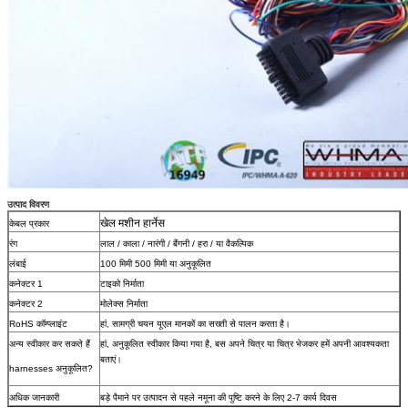
उत्पाद विवरण
खेल मशीन हार्नेस
केबल प्रकार
रंग
लाल / काला / नारंगी / बैंगनी / हरा / या वैकल्पिक
लंबाई
100 मिमी 500 मिमी या अनुकूलित
कनेक्टर 1
टाइको निर्माता
कनेक्टर 2
मोलेक्स निर्माता
RoHS कॉम्प्लाइंट
हां, सामग्री चयन यूएल मानकों का सख्ती से पालन करता है।
अन्य स्वीकार कर सकते हैं
हां, अनुकूलित स्वीकार किया गया है, बस अपने चित्र या चित्र भेजकर हमें अपनी आवश्यकता
बताएं।
harnesses अनुकूलित?
अधिक जानकारी
बड़े पैमाने पर उत्पादन से पहले नमूना की पुष्टि करने के लिए 2-7 कार्य दिवस