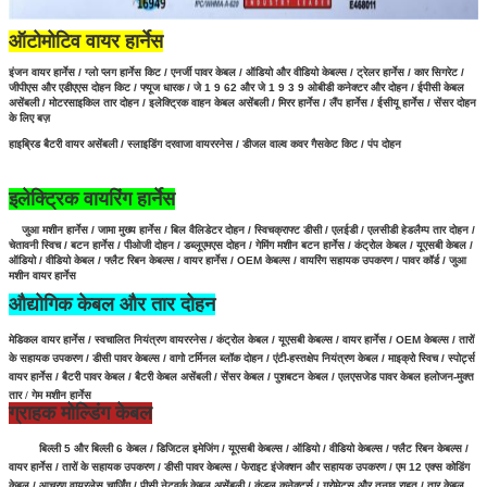
ऑटोमोटिव वायर हार्नेस
इंजन वायर हार्नेस / ग्लो प्लग हार्नेस किट / एनर्जी पावर केबल / ऑडियो और वीडियो केबल्स / ट्रेलर हार्नेस / कार सिगरेट /
जीपीएस और एडीएएस दोहन किट / फ्यूज धारक / जे 1 9 62 और जे 1 9 3 9 ओबीडी कनेक्टर और दोहन / ईपीसी केबल
असेंबली /
मोटरसाइकिल तार दोहन / इलेक्ट्रिक वाहन केबल असेंबली / मिरर हार्नेस / लैंप हार्नेस / ईसीयू हार्नेस / सेंसर दोहन
के लिए बज़
हाइब्रिड बैटरी वायर असेंबली
/
स्लाइडिंग दरवाजा वायररनेस / डीजल वाल्व कवर गैसकेट किट / पंप दोहन
इलेक्ट्रिक वायरिंग हार्नेस
जुआ मशीन हार्नेस / जामा मुख्य हार्नेस / बिल वैलिडेटर दोहन / स्विचक्राफ्ट डीसी / एलईडी / एलसीडी हेडलैम्प तार दोहन /
चेतावनी स्विच / बटन हार्नेस / पीओजी दोहन / डब्लूएमएस दोहन / गेमिंग मशीन बटन हार्नेस /
कंट्रोल केबल / यूएसबी केबल /
ऑडियो / वीडियो केबल / फ्लैट रिबन केबल्स / वायर हार्नेस / OEM केबल्स / वायरिंग सहायक उपकरण / पावर कॉर्ड / जुआ
मशीन वायर हार्नेस
औद्योगिक केबल और तार दोहन
मेडिकल वायर हार्नेस / स्वचालित नियंत्रण वायररनेस / कंट्रोल केबल / यूएसबी केबल्स / वायर हार्नेस / OEM केबल्स / तारों
के सहायक उपकरण / डीसी पावर केबल्स / वागो टर्मिनल ब्लॉक दोहन / एंटी-हस्तक्षेप नियंत्रण केबल / माइक्रो स्विच / स्पोर्ट्स
वायर हार्नेस / बैटरी पावर केबल /
बैटरी केबल असेंबली /
सेंसर केबल
/
पुशबटन केबल / एलएसजेड पावर केबल हलोजन-मुक्त
तार
/
गेम मशीन हार्नेस
ग्राहक मोल्डिंग केबल
बिल्ली 5 और बिल्ली 6 केबल / डिजिटल इमेजिंग / यूएसबी केबल्स / ऑडियो / वीडियो केबल्स / फ्लैट रिबन केबल्स /
वायर हार्नेस / तारों के सहायक उपकरण / डीसी पावर केबल्स / फेराइट इंजेक्शन और सहायक उपकरण / एम 12 एक्स कोडिंग
केबल / आचरण वायरलेस चार्जिंग /
पीसी नेटवर्क केबल असेंबली / कुंडल कनेक्टर्स /
ग्रोमेट्स और तनाव राहत /
तार केबल