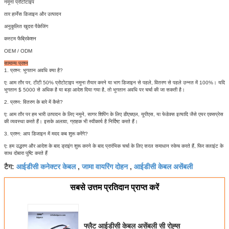
नमूना प्रोटोटाइप
तार हार्नेस डिजाइन और उत्पादन
अनुकूलित खुदरा पैकेजिंग
कस्टम फैब्रिकेशन
OEM / ODM
सामान्य प्रश्न
1. प्रश्न: भुगतान अवधि क्या है?
ए: आम तौर पर, टीटी 50% प्रोटोटाइप नमूना तैयार करने या भाग डिजाइन से पहले, वितरण से पहले उन्नत में 100%।
यदि
भुगतान $ 5000 से अधिक है या बड़ा आदेश दिया गया है, तो भुगतान अवधि पर चर्चा की जा सकती है।
2. प्रश्न: वितरण के बारे में कैसे?
ए: आम तौर पर हम भारी उत्पादन के लिए नमूने, सागर शिपिंग के लिए डीएचएल, यूपीएस, या फेडेक्स इत्यादि जैसे एयर एक्सप्रेस
की व्यवस्था करते हैं।
इसके अलावा, ग्राहक भी स्वीकार्य है निर्दिष्ट करते हैं।
3. प्रश्न: आप डिजाइन में मदद कब शुरू करेंगे?
ए: हम उद्धरण और आदेश के बाद ड्राइंग शुरू करने के बाद प्रारंभिक चर्चा के लिए सरल समाधान स्केच करते हैं, फिर क्लाइंट के
साथ दोबारा पुष्टि करते हैं
आईडीसी कनेक्टर केबल
जामा वायरिंग दोहन
आईडीसी केबल असेंबली
टैग:
,
,
सबसे उत्तम प्रतिदान प्राप्त करें
फ्लैट आईडीसी केबल असेंबली सी रोह्स