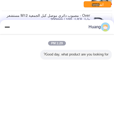
اتصل بنا
Over - مصبوب دائري موصل كبل الجمعية M12 مستشعر
طول الكابل 100 / 200mm
اتصل بنا
Huang
مجموعة كابلات موصل الطاقة الدائرية المقاومة للماء
تجميعات الكابلات المصبوبة المخصصة 22AWG
1:29 PM
اتصل بنا
Good day, what product are you looking for?
قالب حقن موصل دائري عالي الجهد 300 فولت مطلي
بالذهب
اتصل بنا
غير اللغة
Arabic
منزل
|
حولنا
|
خريطة الموقع
|
سياسة الخصوصية