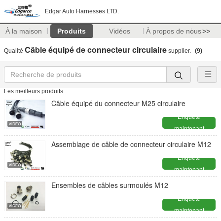
Edgar Auto Harnesses LTD.
À la maison
Produits
Vidéos
À propos de nous
>>
Câble équipé de connecteur circulaire
Qualité
supplier.
(9)
Les meilleurs produits
Câble équipé du connecteur M25 circulaire
Enquête
maintenant
Assemblage de câble de connecteur circulaire M12
Enquête
maintenant
Ensembles de câbles surmoulés M12
Enquête
maintenant