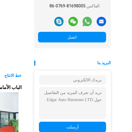
الفاكس:
86-0769-81698005
اتصل
البريد بنا
خط الانتاج
الباب الأمامي لشركة ltd
أرسلت