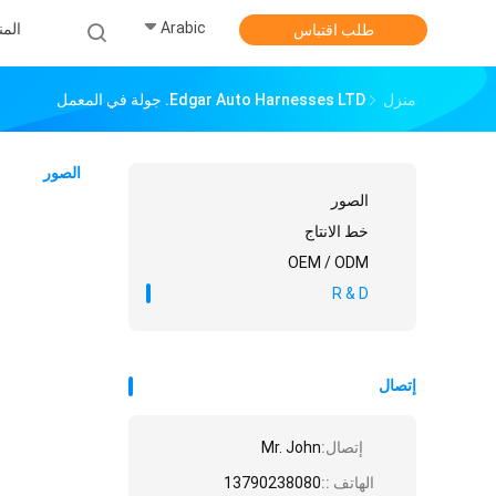
Arabic
الم
طلب اقتباس
منزل
Edgar Auto Harnesses LTD. جولة في المعمل
الصور
الصور
خط الانتاج
OEM / ODM
R & D
إتصال
إتصال:
Mr. John
الهاتف ::
13790238080