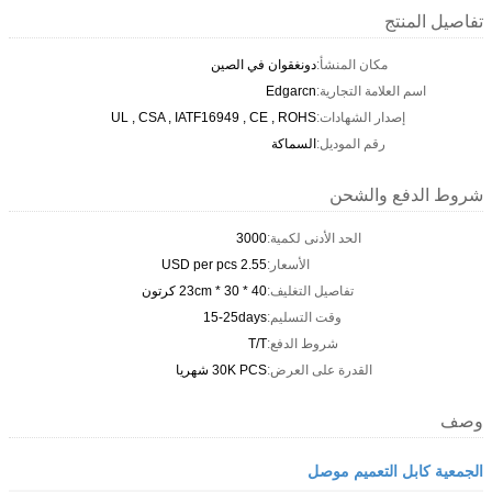
تفاصيل المنتج
مكان المنشأ:
دونغقوان في الصين
اسم العلامة التجارية:
Edgarcn
إصدار الشهادات:
UL , CSA , IATF16949 , CE , ROHS
رقم الموديل:
السماكة
شروط الدفع والشحن
الحد الأدنى لكمية:
3000
الأسعار:
2.55 USD per pcs
تفاصيل التغليف:
40 * 30 * 23cm كرتون
وقت التسليم:
15-25days
شروط الدفع:
T/T
القدرة على العرض:
30K PCS شهريا
وصف
الجمعية كابل التعميم موصل