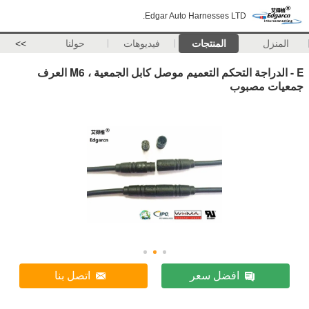
Edgar Auto Harnesses LTD.
المنزل
المنتجات
فيديوهات
حولنا
>>
E - الدراجة التحكم التعميم موصل كابل الجمعية ، M6 العرف
جمعيات مصبوب
افضل سعر
اتصل بنا