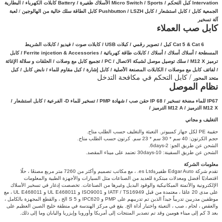
Intervation كبل التحكم / Micro Switch / Sports الأسلاك ظفيرة / Battery كابلات الكهرباء /
البطارية
الجمعية كابل /
كابل استشعار
/
كابل
Pushbutton / LSZH كابل الطاقة سلك خالية من الهالوجين
/
لعبة
آلة تسخير
كابل صب العملاء
Cat 5 & Cat 6 كبل / تصوير رقمي / كبلات USB / كابلات صوت / فيديو / كابلات الشريط
المسطحة / أسلاك أسلاك / أسلاك / كابلات طاقة كهربائية / Ferrite injcetion & Accessories / كابل
ترميز M12 X / سلك توصيل موصل
لشبكة الاتصال
/
PC / تجميع كابل مع وصلات /
الحلقات و سلالة الإغاثة
/
لفائف كابل مع موصلات /
الكابلات المصنعة الأصلية /
كابل إشارة /
كبل مقاوم للماء / نابض كابل / كبل
/ كابل التحكم في مكافحة التدخل
متحد المحور
نظام الموصل
IP67 للماء
مضخة تسخير / IP 68 حقن صب / شهادة PMP / تسخير للماء D- الفرعية / كابل استشعار /
M12 X الترميز /
M12 A الترميز /
التغليف و مجاني
حقيبة PE لكل جهاز كمبيوتر.
التعبئة والتغليف حسب الطلب متاح.
حجم الكرتون: 40 سم * 30 سم * 23 سم.
كرتون حسب الطلب متاح.
الشحن عن طريق الجو: 2-6days.
الشحن عن طريق السفينة: 10-30days تعتمد على ميناء المقصد.
معلومات الشركة
تقدم شركة Edgar Auto ظفيرةes Ltd. ، مع مكاتب تصميم وأكثر من 7260 متر مربع مصنعًا ، حلًا
اقتصاديًا أفضل ومعدلات مبتكرة للعديد من الصناعات مثل السيارات والأجهزة الطبية والمعلومات
الإلكترونية والأتمتة الميكانيكية والوقود البديل وغيرها من الصناعات.
تخصصت إدغار في تسخير الأسلاك
على مدى 20 عامًا ، معتمدة من قبل IATF / TS16949 و ISO9001 و UL E468011 و UL E468011 ، مع
موظفين مدربين تدريباً جيداً الذين تم تدريبهم على PMP و IPC620 و 5 S الخ ، والقطع المجهزة بالكامل ،
والعقص ، لحام ، صب ، التعبئة واختبار أداة الخ. يقع في مركز الهندسة في منطقة خليج الصين العظيم على
بعد 3 كم إلى ميناء هومين وقد تم تصدير المنتجات إلى أمريكا وأوروبا وإيزريا واليابان وما إلى ذلك.