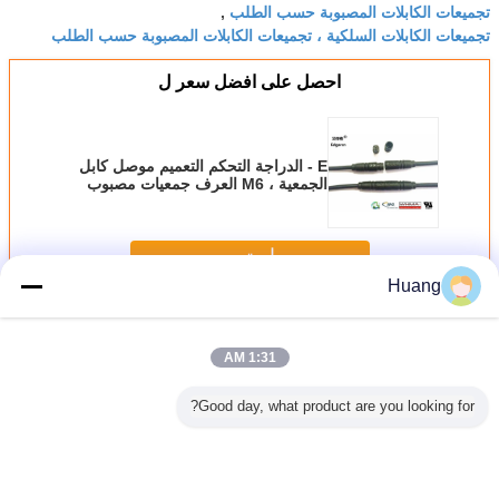
تجميعات الكابلات المصبوبة حسب الطلب
,
تجميعات الكابلات السلكية ، تجميعات الكابلات المصبوبة حسب الطلب
احصل على افضل سعر ل
E - الدراجة التحكم التعميم موصل كابل
الجمعية ، M6 العرف جمعيات مصبوب
استمر
Huang
الجمعية كابل التعميم موصل
أكثر
1:31 AM
Good day, what product are you looking for?
ية كابل
أسود Overصب دفع
تخصيص الجمعية
M12 التعميم موصل
 M25
سحب كابل
كابل التعميم
كابل الجمعية
blies
الجمعيات Ul 20059
الجمعية / دفع سحب
Overصب مع
دفع سحب ل Rolux
كابل الجمعيات
جمعيات Pcba