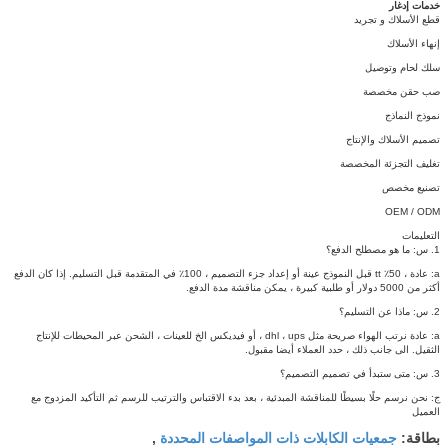
خدمات إدغار
قطع الأسلاك و تجريد
إنهاء الأسلاك
سلك لحام وتوصيل
صب حقن مخصصة
نموذج النماذج
تصميم الأسلاك والإنتاج
تغليف التجزئة المخصصة
تصنيع مخصص
OEM / ODM
التعليمات
1. س: ما هو مصطلح الدفع؟
a: عادة ، 50٪ tt قبل النموذج عينة أو إعداد جزء التصميم ، 100٪ في المتقدمة قبل التسليم.
إذا كان الدفع
أكثر من 5000 دولار أو طلبية كبيرة ، يمكن مناقشة مدة الدفع.
2. س: ماذا عن التسليم؟
a: عادة نرتب الهواء صريحة مثل dhl ، ups ، أو فيديكس الخ للعينات ، الشحن عبر المحيطات للإنتاج
الثقيل.
الى جانب ذلك ، حدد العملاء أيضا مقبول.
3. س: متى ستبدأ في تصميم التصميم؟
ج: نحن نرسم حلًا بسيطًا للمناقشة المبدئية ، بعد بدء الاقتباس والترتيب للرسم ثم التأكيد المزدوج مع
العميل
جمعيات الكابلات ذات المواصفات المحددة
بطاقة:
,