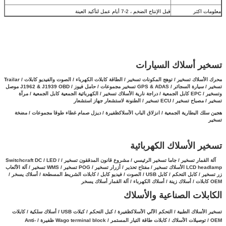
معلومات اكثر
قبل الإنتاج الضخم ، 2-7 أيام عمل لتأكيد العينة
تسخير أسلاك السيارات
محرك الأسلاك تسخير / توهج المكونات تسخير / الطاقة كابلات الكهرباء / الصوت والفيديو كابلات / Trailar
تسخير / سيارة السجائر / GPS & ADAS تسخير مجموعات / حامل فيوز / J1962 & J1939 OBD موصل
وتسخير / EPC كابل الجمعية /
دراجة نارية الأسلاك تسخير / الكهربائية الجمعية كابل الجمعية / مرآة
تسخير / مصباح تسخير / ECU تسخير / الطنونة لاستشعار جهاز استشعار
هجين سلك البطارية الجمعية
/
انزلاق الباب الأسلاكظفيرة / ديزل صمام غطاء طوقا مجموعات / مضخة
تسخير
تسخير الأسلاك الكهربائية
آلة القمار تسخير / جاما تسخير الرئيسي / مشروع قانون المدققون تسخير / Switchcraft DC / LED /
LCD headlamp الأسلاك تسخير / مفتاح تحذير / أزرار تسخير / POG تسخير / WMS تسخير / آلة الألعاب
زر تسخير /
كابل التحكم / كابل USB / الصوت / فيديو كابل / كابلات الشريط المسطحة / أسلاك يسخر /
OEM كابلات / أسلاك زينة / أسلاك الكهرباء / آلة القمار أسلاك يسخر
الكابلات الصناعية والأسلاك
تسخير الأسلاك الطبية / التحكم الآلي الأسلاكظفيرة / كبل التحكم / كبلات USB / أسلاك سلكية / كابلات
OEM / توصيلات الأسلاك / كابلات طاقة التيار المستمر / Wago terminal block ظفيرة / Anti-