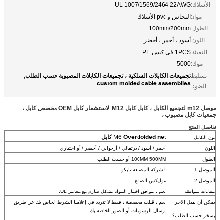
الأسلاك:
UL 1007/1569/2464 22AWG
مواد:
النحاس و pvc الأسلاك
الطول:
100mm/200mm
اللون:
أسود ، أحمر ، أخضر
التعبئة:
1PCS في كيس PE
موك:
5000
تجميعات الكابلات السلكية ، تجميعات الكابلات المصبوبة حسب الطلب
تسليط
,
custom molded cable assemblies
الضوء:
موصل m12 لتجميع الكابل ، كابل كابل M12 الاستشعار كابل OEM مخصص كابل ،
جمعيات كابل مصبوب ،
تفاصيل المنتج
Overdolded net كابل
M6
نوع الكابل
اللون
أحمر / أسود / برتقالي / أرجواني / أخضر / أو اختياري
الطول
100MM 500MM أو حسب الطلب
الموصل 1
الشركة المصنعة تايكو
الموصل 2
موليكس الصانع
بنفايات متوافقة
نعم ، يتوافق اختيار المواد بشكل صارم مع معايير UL.
يمكن أن يقبل الآخر
نعم ، قبلت مخصصة ، فقط لا تتردد في إعلامنا الشرط الخاص بك عن طريق
إرسال الرسومات أو الصور الخاصة بك.
يسخر حسب الطلب؟