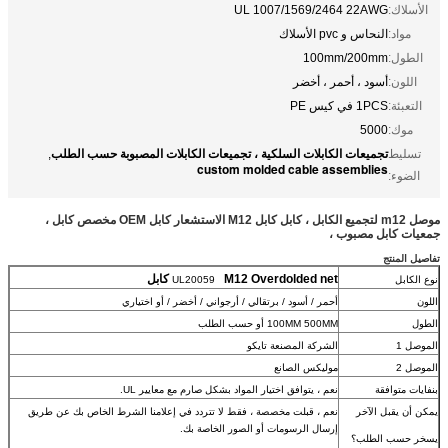
الأسلاك:
UL 1007/1569/2464 22AWG
مواد:
النحاس و pvc الأسلاك
الطول:
100mm/200mm
اللون:
أسود ، أحمر ، أخضر
التعبئة:
1PCS في كيس PE
موك:
5000
تجميعات الكابلات السلكية ، تجميعات الكابلات المصبوبة حسب الطلب
تسليط
,
custom molded cable assemblies
الضوء:
موصل m12 لتجميع الكابل ، كابل كابل M12 الاستشعار كابل OEM مخصص كابل ،
جمعيات كابل مصبوب ،
تفاصيل المنتج
M12 Overdolded net كابل
نوع الكابل
UL20059
اللون
أحمر / أسود / برتقالي / أرجواني / أخضر / أو اختياري
الطول
100MM 500MM أو حسب الطلب
الموصل 1
الشركة المصنعة تايكو
الموصل 2
موليكس الصانع
بنفايات متوافقة
نعم ، يتوافق اختيار المواد بشكل صارم مع معايير UL.
يمكن أن يقبل الآخر
نعم ، قبلت مخصصة ، فقط لا تتردد في إعلامنا الشرط الخاص بك عن طريق
إرسال الرسومات أو الصور الخاصة بك.
يسخر حسب الطلب؟