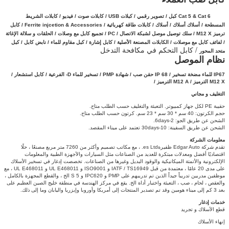
Cat 5 & Cat 6 كبل / تصوير رقمي / كبلات USB / كابلات صوت / فيديو / كابلات الشريط
المسطحة / أسلاك أسلاك / أسلاك / كابلات طاقة كهربائية / Ferrite injcetion & Accessories / كابل
ترميز M12 X / سلك توصيل موصل
لشبكة الاتصال
/
PC / تجميع كابل مع وصلات /
الحلقات و سلالة الإغاثة
/
لفائف كابل مع موصلات /
الكابلات المصنعة الأصلية /
كابل إشارة /
كبل مقاوم للماء / نابض كابل / كبل
/ كابل التحكم في مكافحة التدخل
متحد المحور
نظام الموصل
IP67 للماء
مضخة تسخير / IP 68 حقن صب / شهادة PMP / تسخير للماء D- الفرعية / كابل استشعار /
M12 X الترميز /
M12 A الترميز /
التغليف و مجاني
حقيبة PE لكل جهاز كمبيوتر.
التعبئة والتغليف حسب الطلب متاح.
حجم الكرتون: 40 سم * 30 سم * 23 سم.
كرتون حسب الطلب متاح.
الشحن عن طريق الجو: 2-6days.
الشحن عن طريق السفينة: 10-30days تعتمد على ميناء المقصد.
معلومات الشركة
تقدم شركة Edgar Auto ظفيرةes Ltd. ، مع مكاتب تصميم وأكثر من 7260 متر مربع مصنعًا ، حلًا
اقتصاديًا أفضل ومعدلات مبتكرة للعديد من الصناعات مثل السيارات والأجهزة الطبية والمعلومات
الإلكترونية والأتمتة الميكانيكية والوقود البديل وغيرها من الصناعات.
تخصصت إدغار في تسخير الأسلاك
على مدى 20 عامًا ، معتمدة من قبل IATF / TS16949 و ISO9001 و UL E468011 و UL E468011 ، مع
موظفين مدربين تدريباً جيداً الذين تم تدريبهم على PMP و IPC620 و 5 S الخ ، والقطع المجهزة بالكامل ،
والعقص ، لحام ، صب ، التعبئة واختبار أداة الخ. يقع في مركز الهندسة في منطقة خليج الصين العظيم على
بعد 3 كم إلى ميناء هومين وقد تم تصدير المنتجات إلى أمريكا وأوروبا وإيزريا واليابان وما إلى ذلك.
خدمات إدغار
قطع الأسلاك و تجريد
إنهاء الأسلاك