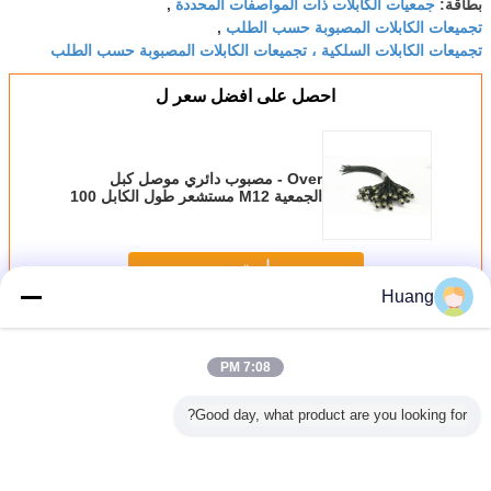
جمعيات الكابلات ذات المواصفات المحددة
بطاقة:
,
تجميعات الكابلات المصبوبة حسب الطلب
,
تجميعات الكابلات السلكية ، تجميعات الكابلات المصبوبة حسب الطلب
احصل على افضل سعر ل
Over - مصبوب دائري موصل كبل
الجمعية M12 مستشعر طول الكابل 100
/ 200mm
استمر
Huang
الجمعية كابل التعميم موصل
أكثر
7:08 PM
Good day, what product are you looking for?
ية كابل
أسود Overصب دفع
تخصيص الجمعية
M12 التعميم موصل
 M25
سحب كابل
كابل التعميم
كابل الجمعية
blies
الجمعيات Ul 20059
الجمعية / دفع سحب
Overصب مع