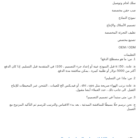
سلك لحام وتوصيل
صب حقن مخصصة
نموذج النماذج
تصميم الأسلاك والإنتاج
تغليف التجزئة المخصصة
تصنيع مخصص
OEM / ODM
التعليمات
1. س: ما هو مصطلح الدفع؟
a: عادة ، 50٪ tt قبل النموذج عينة أو إعداد جزء التصميم ، 100٪ في المتقدمة قبل التسليم.
إذا كان الدفع
أكثر من 5000 دولار أو طلبية كبيرة ، يمكن مناقشة مدة الدفع.
2. س: ماذا عن التسليم؟
a: عادة نرتب الهواء صريحة مثل dhl ، ups ، أو فيديكس الخ للعينات ، الشحن عبر المحيطات للإنتاج
الثقيل.
الى جانب ذلك ، حدد العملاء أيضا مقبول.
3. س: متى ستبدأ في تصميم التصميم؟
ج: نحن نرسم حلًا بسيطًا للمناقشة المبدئية ، بعد بدء الاقتباس والترتيب للرسم ثم التأكيد المزدوج مع
العميل