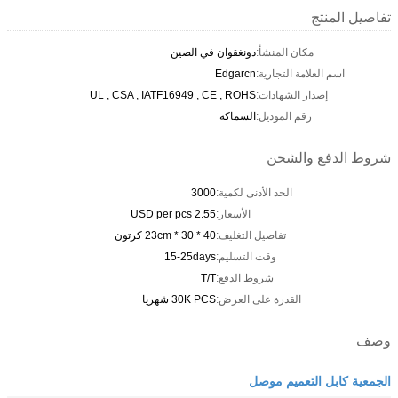
تفاصيل المنتج
مكان المنشأ:
دونغقوان في الصين
اسم العلامة التجارية:
Edgarcn
إصدار الشهادات:
UL , CSA , IATF16949 , CE , ROHS
رقم الموديل:
السماكة
شروط الدفع والشحن
الحد الأدنى لكمية:
3000
الأسعار:
2.55 USD per pcs
تفاصيل التغليف:
40 * 30 * 23cm كرتون
وقت التسليم:
15-25days
شروط الدفع:
T/T
القدرة على العرض:
30K PCS شهريا
وصف
الجمعية كابل التعميم موصل