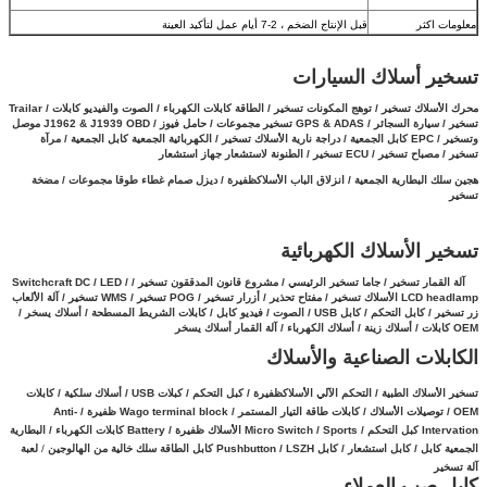
معلومات اكثر
قبل الإنتاج الضخم ، 2-7 أيام عمل لتأكيد العينة
تسخير أسلاك السيارات
محرك الأسلاك تسخير / توهج المكونات تسخير / الطاقة كابلات الكهرباء / الصوت والفيديو كابلات / Trailar
تسخير / سيارة السجائر / GPS & ADAS تسخير مجموعات / حامل فيوز / J1962 & J1939 OBD موصل
وتسخير / EPC كابل الجمعية /
دراجة نارية الأسلاك تسخير / الكهربائية الجمعية كابل الجمعية / مرآة
تسخير / مصباح تسخير / ECU تسخير / الطنونة لاستشعار جهاز استشعار
هجين سلك البطارية الجمعية
/
انزلاق الباب الأسلاكظفيرة / ديزل صمام غطاء طوقا مجموعات / مضخة
تسخير
تسخير الأسلاك الكهربائية
آلة القمار تسخير / جاما تسخير الرئيسي / مشروع قانون المدققون تسخير / Switchcraft DC / LED /
LCD headlamp الأسلاك تسخير / مفتاح تحذير / أزرار تسخير / POG تسخير / WMS تسخير / آلة الألعاب
زر تسخير /
كابل التحكم / كابل USB / الصوت / فيديو كابل / كابلات الشريط المسطحة / أسلاك يسخر /
OEM كابلات / أسلاك زينة / أسلاك الكهرباء / آلة القمار أسلاك يسخر
الكابلات الصناعية والأسلاك
تسخير الأسلاك الطبية / التحكم الآلي الأسلاكظفيرة / كبل التحكم / كبلات USB / أسلاك سلكية / كابلات
OEM / توصيلات الأسلاك / كابلات طاقة التيار المستمر / Wago terminal block ظفيرة / Anti-
Intervation كبل التحكم / Micro Switch / Sports الأسلاك ظفيرة / Battery كابلات الكهرباء /
البطارية
الجمعية كابل /
كابل استشعار
/
كابل
Pushbutton / LSZH كابل الطاقة سلك خالية من الهالوجين
/
لعبة
آلة تسخير
كابل صب العملاء