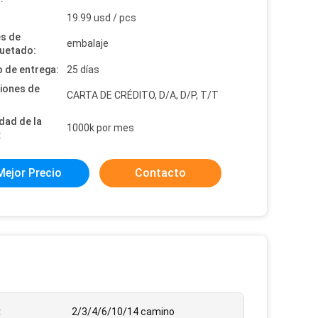
:
19.99 usd / pcs
es de
embalaje
uetado:
 de entrega:
25 días
iones de
CARTA DE CRÉDITO, D/A, D/P, T/T
dad de la
1000k por mes
:
Mejor Precio
Contacto
:
2/3/4/6/10/14 camino