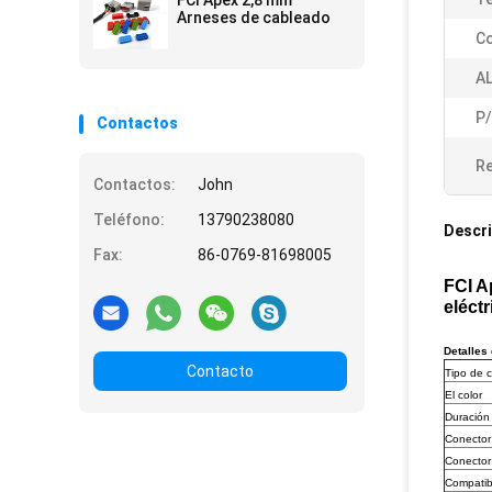
FCI Apex 2,8 mm
Arneses de cableado
Co
AL
P/
Contactos
Re
Contactos:
John
Teléfono:
13790238080
Descri
Fax:
86-0769-81698005
FCI A
eléct
Detalles
Contacto
Tipo de 
El color
Duración
Conector
Conector
Compatib