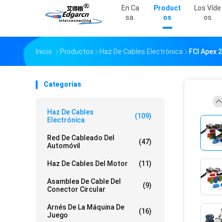
En Ca
Product
Los Víde
Sa.
Os
Os
Inicio
Productos
Haz De Cables Electrónica
FCI Apex 
Categorías
Haz De Cables
(109)
Electrónica
Red De Cableado Del
(47)
Automóvil
Haz De Cables Del Motor
(11)
Asamblea De Cable Del
(9)
Conector Circular
Arnés De La Máquina De
(16)
Juego