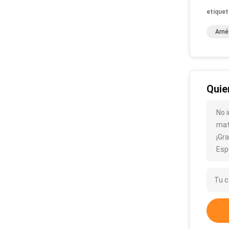
etiquet
Arné
Quie
No 
mate
¡Gra
Esp