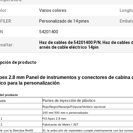
lor:
Varios colores
Longit
FILER:
Personalizado de 14 pines
Embala
N:
54201400
Haz de cables de 54201400 P/N
,
Haz de cables 
saltar:
arnés de cable eléctrico 14pin
pción de producto
pex 2.8 mm Panel de instrumentos y conectores de cabina 
rico para la personalización
 del producto
Partes de inyección de plástico
cable
Rojo/Negro/Naranja/Púrpura/Verde/o opcional
100 mm 500 mm o personalizado
 1
FCI Apex 2.8 mm
 2
Fabricante de Molex / JST
le con la Directiva RoHS
Sí, la selección de materiales cumple estrictamente con las norma