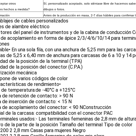
eptar otros
Sí, personalizado aceptado, solo siéntase libre de hacernos sabe
ses hechos a medida?
dibujos o fotos.
rmación
Antes de la producción en masa, 2-7 días hábiles para confirmar 
blajes de cables personalizados
es de alambre eléctrico
tores del panel de instrumentos y de la cabina de conducción 
 de acoplamiento en forma de ápice 2/3/4/6/10/14 para termin
iones
ible• En una sola fila, con una anchura de 5,25 mm para las carc
las de 5,25 x 6,40 mm de anchura para carcasas de 6 a 10 y 14 p
dad de la posición de la terminal (TPA)
dad de la posición del conector (C.P.A.)
rización mecánica
pone de varios códigos de color
acterísticas de rendimiento•
 de temperatura:de -40°C a +125°C
 de retención de contacto: > 90 N
 de inserción de contacto: < 15 N
a de acoplamiento del conector: < 90 NConstrucción
al de la carcasa: compatibilidad con el conector PAC
rminales usados:- Las terminales femeninas de 2,8 mm de altura
 de la parte de la posición Tamaño del terminal Tipo de color
200 2 2,8 mm Casas para mujeres Negro