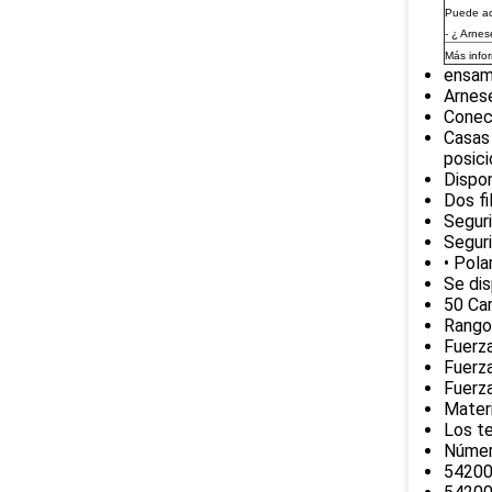
Puede ac
- ¿ Arne
Más info
ensam
Arnes
Conec
Casas
posic
Dispon
Dos fi
Seguri
Seguri
• Pola
Se dis
50 Car
Rango
Fuerza
Fuerza
Fuerz
Materi
Los te
Número
54200