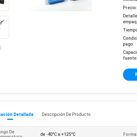
Precio
Detall
empaq
Tiempo
Condic
pago:
Capaci
fuente
ación Detallada
Descripción De Producto
ango De
de -40°C a +125°C
Forma
emperatura: