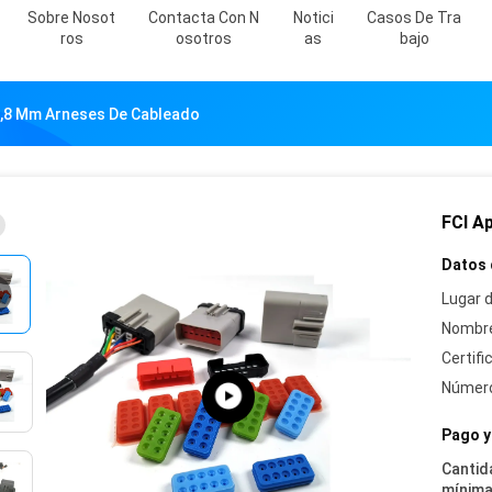
Sobre Nosot
Contacta Con N
Notici
Casos De Tra
Ros
Osotros
As
Bajo
2,8 Mm Arneses De Cableado
FCI A
Datos 
Lugar d
Nombre
Certifi
Número
Pago y
Cantid
mínima