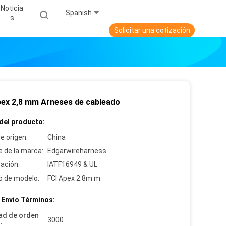
Noticia
Spanish
S
Solicitar una cotización
pex 2,8 mm Arneses de cableado
del producto:
e origen:
China
 de la marca:
Edgarwireharness
cación:
IATF16949 & UL
 de modelo:
FCI Apex 2.8m m
 Envío Términos:
ad de orden
3000
: