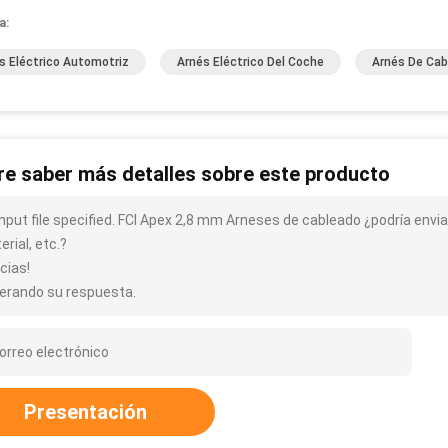
a:
s Eléctrico Automotriz
Arnés Eléctrico Del Coche
Arnés De Cab
re saber más detalles sobre este producto
input file specified. FCI Apex 2,8 mm Arneses de cableado ¿podría env
rial, etc.?
cias!
erando su respuesta.
Presentación