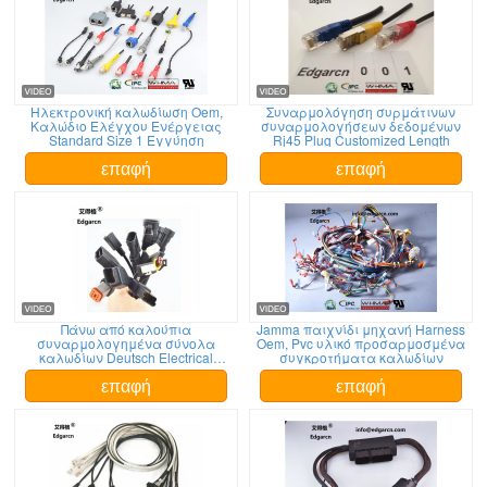
Ηλεκτρονική καλωδίωση Oem,
Συναρμολόγηση συρμάτινων
Καλώδιο Ελέγχου Ενέργειας
συναρμολογήσεων δεδομένων
Standard Size 1 Εγγύηση
Rj45 Plug Customized Length
επαφή
επαφή
Πάνω από καλούπια
Jamma παιχνίδι μηχανή Harness
συναρμολογημένα σύνολα
Oem, Pvc υλικό προσαρμοσμένα
καλωδίων Deutsch Electrical
συγκροτήματα καλωδίων
Connectors αδιάβροχο
επαφή
επαφή