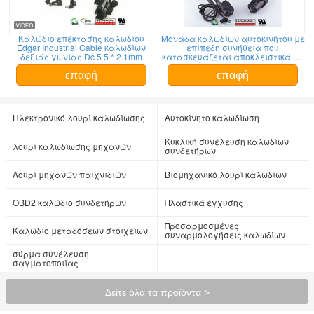
Καλώδιο επέκτασης καλωδίου
Μονάδα καλωδίων αυτοκινήτου με
Edgar Industrial Cable καλωδίων
επίπεδη συνήθεια που
δεξιάς γωνίας Dc 5.5 * 2.1mm
κατασκευάζεται αποκλειστικά με
Αρσενικό
βάση το αυτοκίνητο, μήκους 100
mm με σύνδεσμο Idc
επαφή
επαφή
Ηλεκτρονικό λουρί καλωδίωσης
Αυτοκίνητο καλωδίωση
Κυκλική συνέλευση καλωδίων
λουρί καλωδίωσης μηχανών
συνδετήρων
Λουρί μηχανών παιχνιδιών
Βιομηχανικό λουρί καλωδίων
OBD2 καλώδιο συνδετήρων
Πλαστικά έγχυσης
Προσαρμοσμένες
Καλώδιο μεταδόσεων στοιχείων
συναρμολογήσεις καλωδίων
σύρμα συνέλευση
σαγματοποιίας
Δείτε όλα τα προϊόντα >