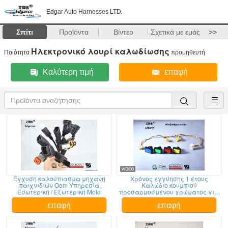
Edgar Auto Harnesses LTD.
Σπίτι
Προϊόντα
Βίντεο
Σχετικά με εμάς
>>
Ηλεκτρονικό λουρί καλωδίωσης
Ποιότητα
προμηθευτή
Καλύτερη τιμή
επαφή
Έγχυση καλούπιασμα μηχανή
Χρόνος εγγύησης 1 έτους
παιχνιδιών Oem Υπηρεσία
Καλώδιο κουμπιού
Εσωτερική / Εξωτερική Mold
προσαρμοσμένου χρώματος για
μηχανή τυχερών παιχνιδιών
επαφή
επαφή