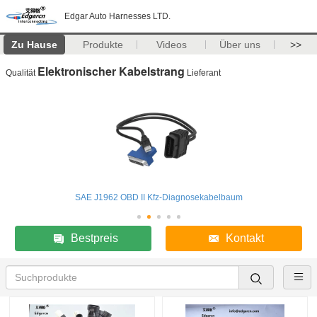
Edgar Auto Harnesses LTD.
Zu Hause
Produkte
Videos
Über uns
>>
Elektronischer Kabelstrang
Qualität
Lieferant
SAE J1962 OBD II Kfz-Diagnosekabelbaum
Bestpreis
Kontakt