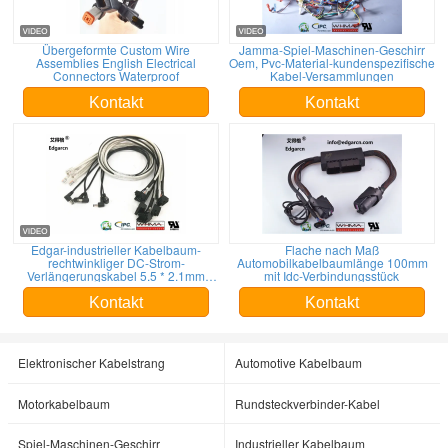
Übergeformte Custom Wire
Jamma-Spiel-Maschinen-Geschirr
Assemblies English Electrical
Oem, Pvc-Material-kundenspezifische
Connectors Waterproof
Kabel-Versammlungen
Kontakt
Kontakt
Edgar-industrieller Kabelbaum-
Flache nach Maß
rechtwinkliger DC-Strom-
Automobilkabelbaumlänge 100mm
Verlängerungskabel 5.5 * 2.1mm
mit Idc-Verbindungsstück
Mann
Kontakt
Kontakt
Elektronischer Kabelstrang
Automotive Kabelbaum
Motorkabelbaum
Rundsteckverbinder-Kabel
Spiel-Maschinen-Geschirr
Industrieller Kabelbaum