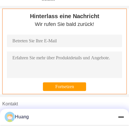
Hinterlass eine Nachricht
Wir rufen Sie bald zurück!
Kontakt
Mr. John
Huang
Telefon :
008613790238080-769-81698001
Elektrisches Automobillkw-Spiegel-Geschirr des Kabelstrang-Iat