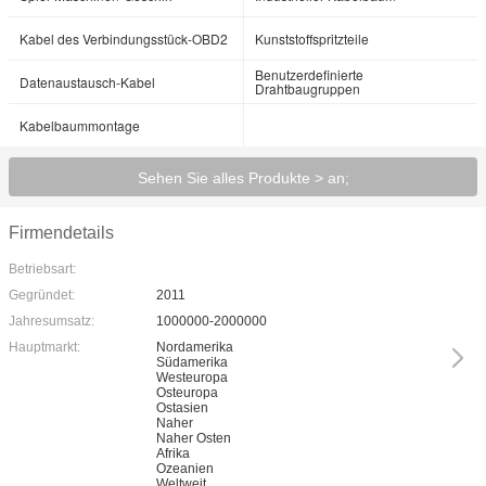
Kabel des Verbindungsstück-OBD2
Kunststoffspritzteile
Benutzerdefinierte
Datenaustausch-Kabel
Drahtbaugruppen
Kabelbaummontage
Sehen Sie alles Produkte > an;
Firmendetails
Betriebsart:
Gegründet:
2011
Jahresumsatz:
1000000-2000000
Hauptmarkt:
Nordamerika
Südamerika
Westeuropa
Osteuropa
Ostasien
Naher
Naher Osten
Afrika
Ozeanien
Weltweit