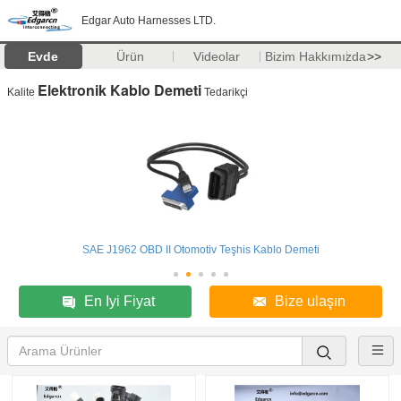
Edgar Auto Harnesses LTD.
Evde
Ürün
Videolar
Bizim Hakkımızda
>>
Elektronik Kablo Demeti
Kalite
Tedarikçi
SAE J1962 OBD II Otomotiv Teşhis Kablo Demeti
En Iyi Fiyat
Bize ulaşın