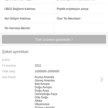
OBD2 Bağlantı Kablosu
Plastik enjeksiyon parça
Veri İletişim Kablosu
Özel Tel Meclisleri
Tel Harness Meclisi
Tüm ürünleri görüntüle >
Şirket ayrıntıları
İş türü:
Yıl kurulan:
2011
Yıllık satış:
1000000-2000000
Ana Pazar:
Kuzey Amerika
Güney Amerika
Batı Avrupa
Doğu Avrupa
Doğu Asya
Güneydoğu Asya
Orta Doğu
Afrika
Okyanusya
Dünya çapında