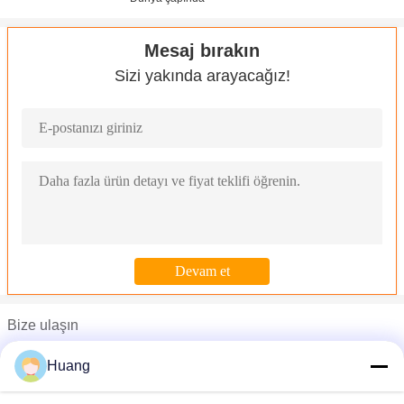
Mesaj bırakın
Sizi yakında arayacağız!
Bize ulaşın
Mr. John
Huang
Telefon :
008613790238080-769-81698001