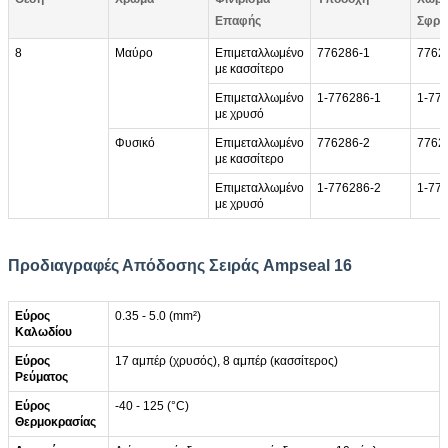
Επαφής
Σφρά
8
Μαύρο
Επιμεταλλωμένο
776286-1
7762
με κασσίτερο
Επιμεταλλωμένο
1-776286-1
1-77
με χρυσό
Φυσικό
Επιμεταλλωμένο
776286-2
7762
με κασσίτερο
Επιμεταλλωμένο
1-776286-2
1-77
με χρυσό
Προδιαγραφές Απόδοσης Σειράς Ampseal 16
Εύρος
0.35 - 5.0 (mm²)
Καλωδίου
Εύρος
17 αμπέρ (χρυσός), 8 αμπέρ (κασσίτερος)
Ρεύματος
Εύρος
-40 - 125 (°C)
Θερμοκρασίας