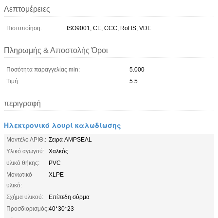
Λεπτομέρειες
Πιστοποίηση:
ISO9001, CE, CCC, RoHS, VDE
Πληρωμής & Αποστολής Όροι
Ποσότητα παραγγελίας min:
5.000
Τιμή:
5.5
περιγραφή
Ηλεκτρονικό λουρί καλωδίωσης
Μοντέλο ΑΡΙΘ.:
Σειρά AMPSEAL
Υλικό αγωγού:
Χαλκός
υλικό θήκης:
PVC
Μονωτικό
XLPE
υλικό:
Σχήμα υλικού:
Επίπεδη σύρμα
Προσδιορισμός:
40*30*23