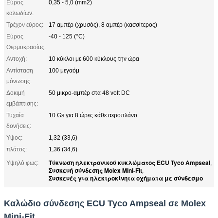
Εύρος
0,35 - 5,0 (mm2)
καλωδίων:
Τρέχον εύρος:
17 αμπέρ (χρυσός), 8 αμπέρ (κασσίτερος)
Εύρος
-40 - 125 (°C)
Θερμοκρασίας:
Αντοχή:
10 κύκλοι με 600 κύκλους την ώρα
Αντίσταση
100 μεγαόμ
μόνωσης:
Δοκιμή
50 μικρο-αμπέρ στα 48 volt DC
εμβάπτισης:
Τυχαία
10 Gs για 8 ώρες κάθε αεροπλάνο
δονήσεις:
Υψος:
1,32 (33,6)
πλάτος:
1,36 (34,6)
Τύκνωση ηλεκτρονικού κυκλώματος ECU Tyco Ampseal
Υψηλό φως:
,
Συσκευή σύνδεσης Molex Mini-Fit
,
Συσκευές για ηλεκτροκίνητα οχήματα με σύνδεσμο
Καλώδιο σύνδεσης ECU Tyco Ampseal σε Molex
Mini-Fit