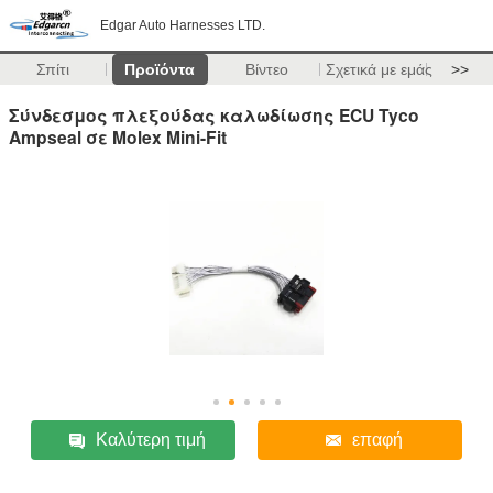
Edgar Auto Harnesses LTD.
Σπίτι
Προϊόντα
Βίντεο
Σχετικά με εμάς
>>
Σύνδεσμος πλεξούδας καλωδίωσης ECU Tyco
Ampseal σε Molex Mini-Fit
Καλύτερη τιμή
επαφή