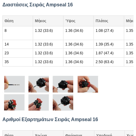
Διαστάσεις Σειράς Ampseal 16
Θέση
Μήκος
Ύψος
Πλάτος
Μήκος
8
1.32 (33.6)
1.36 (34.6)
1.08 (27.4)
1.35 (
14
1.32 (33.6)
1.36 (34.6)
1.39 (35.4)
1.35 (
23
1.32 (33.6)
1.36 (34.6)
1.87 (47.4)
1.35 (
35
1.32 (33.6)
1.36 (34.6)
2.50 (63.4)
1.35 (
Αριθμοί Εξαρτημάτων Σειράς Ampseal 16
Θέση
Χρώμα
Φινίρισμα
Υποδοχή
Χωρί