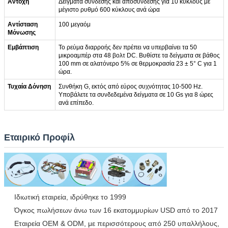
Αντοχή
Δείγματα σύνδεσης και αποσύνδεσης για 10 κύκλους με
μέγιστο ρυθμό 600 κύκλους ανά ώρα
Αντίσταση
100 μεγαόμ
Μόνωσης
Εμβάπτιση
Το ρεύμα διαρροής δεν πρέπει να υπερβαίνει τα 50
μικροαμπέρ στα 48 βολτ DC. Βυθίστε τα δείγματα σε βάθος
100 mm σε αλατόνερο 5% σε θερμοκρασία 23 ± 5° C για 1
ώρα.
Τυχαία Δόνηση
Συνθήκη G, εκτός από εύρος συχνότητας 10-500 Hz.
Υποβάλετε τα συνδεδεμένα δείγματα σε 10 Gs για 8 ώρες
ανά επίπεδο.
Εταιρικό Προφίλ
Ιδιωτική εταιρεία, ιδρύθηκε το 1999
Όγκος πωλήσεων άνω των 16 εκατομμυρίων USD από το 2017
Εταιρεία OEM & ODM, με περισσότερους από 250 υπαλλήλους,