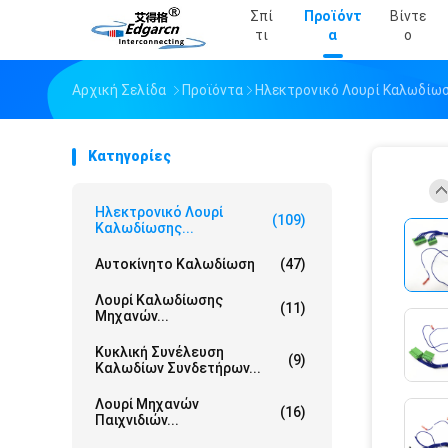
Σπί
Προϊόντ
Βίντε
Τι
Α
Ο
Αρχική Σελίδα
Προϊόντα
Ηλεκτρονικό Λουρί Καλωδίω
Κατηγορίες
Ηλεκτρονικό Λουρί
(109)
Καλωδίωσης...
Αυτοκίνητο Καλωδίωση
(47)
Λουρί Καλωδίωσης
(11)
Μηχανών...
Κυκλική Συνέλευση
(9)
Καλωδίων Συνδετήρων...
Λουρί Μηχανών
(16)
Παιχνιδιών...