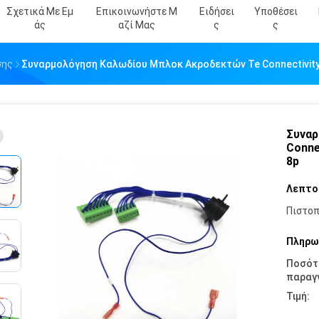
Σχετικά Με Εμ
Επικοινωνήστε Μ
Ειδήσει
Υποθέσει
Άς
Αζί Μας
Σ
Σ
σης
Συναρμολόγηση Καλωδίου Μπλοκ Ακροδεκτών Te Connectivity 
Συναρ
Conne
8p
Λεπτο
Πιστοπ
Πληρω
Ποσότ
παραγγ
Τιμή: