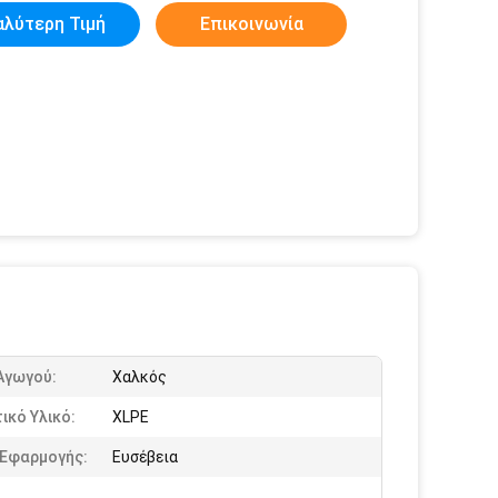
αλύτερη Τιμή
Επικοινωνία
Αγωγού:
Χαλκός
ικό Υλικό:
XLPE
 Εφαρμογής:
Ευσέβεια