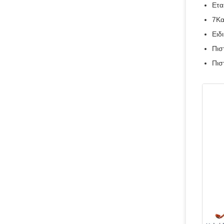
Ετα
7Κα
Ειδ
Πισ
Πισ