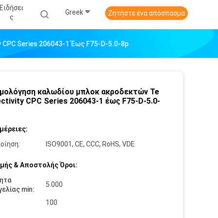
Ειδήσει
Greek
Ζητήστε ένα απόσπασμα
Σ
CPC Series 206043-1 Έως F75-D-5.0-8p
μολόγηση καλωδίου μπλοκ ακροδεκτών Te
ctivity CPC Series 206043-1 έως F75-D-5.0-
μέρειες:
οίηση:
ISO9001, CE, CCC, RoHS, VDE
μής & Αποστολής Όροι:
ητα
5.000
ελίας min:
100