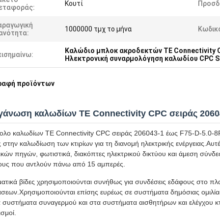
Κουτί
Προσδ
εταφοράς:
αραγωγική
1000000 τμχ το μήνα
Κωδικ
ανότητα:
Καλώδιο μπλοκ ακροδεκτών TE Connectivity 
πισημαίνω:
Ηλεκτρονική συναρμολόγηση καλωδίου CPC S
ραφή προϊόντων
γάνωση καλωδίων ΤΕ Connectivity CPC σειράς 20604
ολο καλωδίων ΤΕ Connectivity CPC σειράς 206043-1 έως F75-D-5.0-8P 
 στην καλωδίωση των κτιρίων για τη διανομή ηλεκτρικής ενέργειας.Αυτές 
ικών πηγών, φωτιστικά, διακόπτες ηλεκτρικού δικτύου και άμεση σύ
υς που αντλούν πάνω από 15 αμπερές.
ματικά βίδες χρησιμοποιούνται συνήθως για συνδέσεις εδάφους στο πλ
σεων.Χρησιμοποιούνται επίσης ευρέως σε συστήματα δημόσιας ομιλίας 
α συστήματα συναγερμού και στα συστήματα αισθητήρων και ελέγχου κτ
ισμοί.