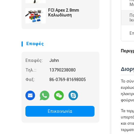
Μ
FCI Apex 2.8mm
Καλωδίωση
Π
Ικ
Ε
Επαφές
Περιγ
Επαφές:
John
Διορ
Τηλ.::
13790238080
Φαξ:
86-0769-81698005
Το σύν
ευρέως
ηλεκτρ
φούρνο
Τα τερ
Επικοινωνία
υπερτά
και στ
τερματ