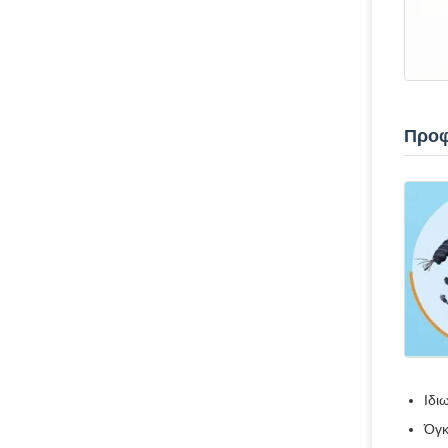
Προφ
Ιδι
Όγκ