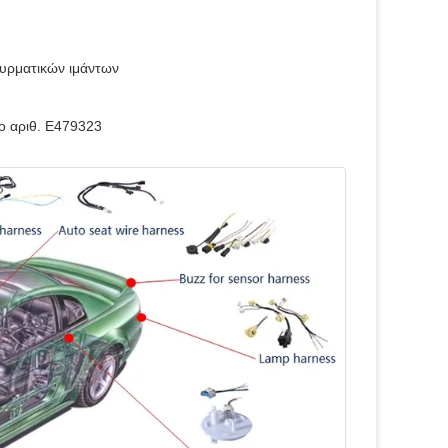
 συρματικών ιμάντων
ο αριθ. E479323