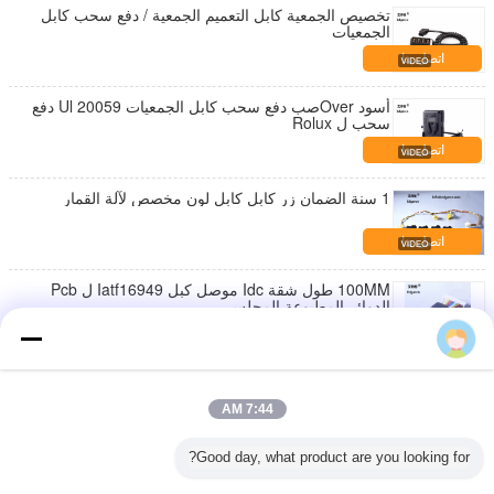
تخصيص الجمعية كابل التعميم الجمعية / دفع سحب كابل
الجمعيات
اتصل بنا
أسود Overصب دفع سحب كابل الجمعيات Ul 20059 دفع
سحب ل Rolux
اتصل بنا
1 سنة الضمان زر كابل كابل لون مخصص لآلة القمار
اتصل بنا
100MM طول شقة Idc موصل كبل Iatf16949 ل Pcb
الدوائر المطبوعة المجلس
اتصل بنا
مقاييس JALMA تسخير الأسلاك ، 24 - 16awg جمعيات
الكابلات المخصصة
7:44 AM
اتصل بنا
Good day, what product are you looking for?
النحاس تسخير لعبة آلة تسخير زر تسخير Ul معتمد مع 1
سنة الضمان