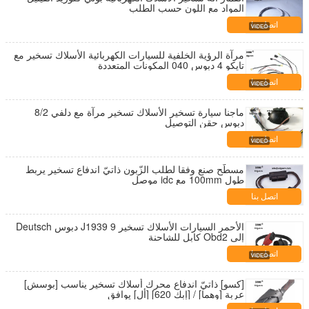
المواد مع اللون حسب الطلب
اتصل بنا
مرآة الرؤية الخلفية للسيارات الكهربائية الأسلاك تسخير مع
تايكو 4 دبوس 040 المكونات المتعددة
اتصل بنا
ماجنا سيارة تسخير الأسلاك تسخير مرآة مع دلفي 8/2
دبوس حقن التوصيل
اتصل بنا
مسطّح صنع وفقا لطلب الزّبون ذاتيّ اندفاع تسخير يربط
طول 100mm مع idc موصل
اتصل بنا
الأحمر السيارات الأسلاك تسخير J1939 9 دبوس Deutsch
إلى Obd2 كابل للشاحنة
اتصل بنا
[كسو] ذاتيّ اندفاع محرك أسلاك تسخير يناسب [بوسش]
عربة [وهما] / [إبك 620] [أل] يوافق