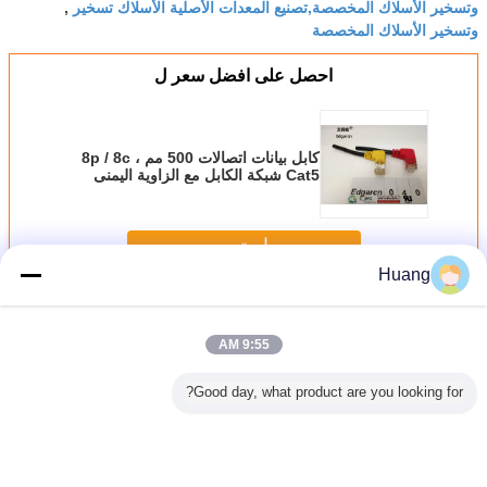
وتسخير الأسلاك المخصصة,تصنيع المعدات الأصلية الأسلاك تسخير
,
وتسخير الأسلاك المخصصة
احصل على افضل سعر ل
كابل بيانات اتصالات 500 مم ، 8p / 8c
Cat5 شبكة الكابل مع الزاوية اليمنى
استمر
Huang
جمعيات الأسلاك المخصصة
أكثر
9:55 AM
Good day, what product are you looking for?
تجميعات PVC
أسود أزرق أصفر
جمعيات الأسلاك
Edgarcn Overصب
 مخصصة
Overrolded سلالة
المخصصة موافق
كابل سلالة الإغاثة
العرف 
الإغاثة مع شهادة
على أكثر من سلالة
Pvc المواد Oem مع
Iso9001 Ul
كابلات مصبوب
متعدد الألوان