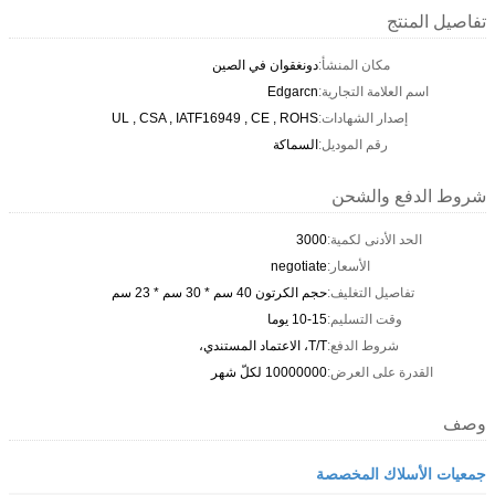
تفاصيل المنتج
مكان المنشأ:
دونغقوان في الصين
اسم العلامة التجارية:
Edgarcn
إصدار الشهادات:
UL , CSA , IATF16949 , CE , ROHS
رقم الموديل:
السماكة
شروط الدفع والشحن
الحد الأدنى لكمية:
3000
الأسعار:
negotiate
تفاصيل التغليف:
حجم الكرتون 40 سم * 30 سم * 23 سم
وقت التسليم:
10-15 يوما
شروط الدفع:
T/T، الاعتماد المستندي،
القدرة على العرض:
10000000 لكلّ شهر
وصف
جمعيات الأسلاك المخصصة