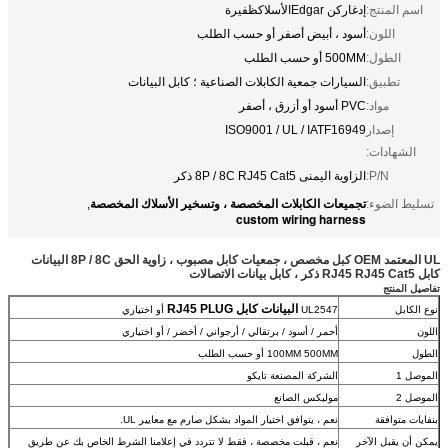
اسم المنتج:
إدغاركن Edgarالأسلاكظفيرة
اللون:
أسود ، أبيض أصفر أو حسب الطلب
الطول:
500MM أو حسب الطلب
تطبيق:
السيارات جمعية الكابلات الصناعية ؛ كابل البيانات
مواد:
PVC أسود أو أزرق ، أصفر
إصدار
ISO9001 / UL / IATF16949
الشهادات:
P/N:
الزاوية اليمنى 8P / 8C RJ45 Cat5 ذكر
تجميعات الكابلات المخصصة ، وتسخير الأسلاك المخصصة
تسليط الضوء:
,
custom wiring harness
UL المعتمد OEM كبل مخصص ، جمعيات كابل مصبوب ، زاوية الحق 8P / 8C
البيانات
كابل RJ45 RJ45 Cat5 ذكر ، كابل بيانات الاتصالات
تفاصيل المنتج
البيانات كابل RJ45 PLUG
نوع الكابل
UL2547
أو اختياري
اللون
أحمر / أسود / برتقالي / أرجواني / أخضر / أو اختياري
الطول
100MM 500MM أو حسب الطلب
الموصل 1
الشركة المصنعة تايكو
الموصل 2
موليكس الصانع
بنفايات متوافقة
نعم ، يتوافق اختيار المواد بشكل صارم مع معايير UL.
يمكن أن يقبل الآخر
نعم ، قبلت مخصصة ، فقط لا تتردد في إعلامنا الشرط الخاص بك عن طريق