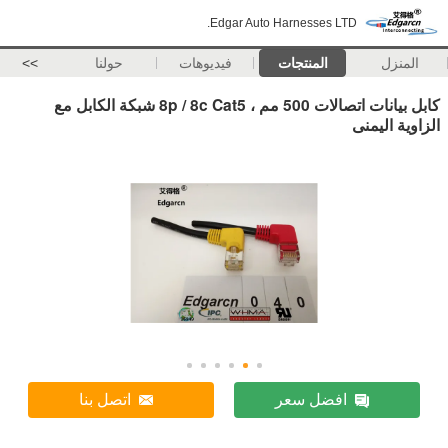
Edgar Auto Harnesses LTD.
المنزل
المنتجات
فيديوهات
حولنا
>>
كابل بيانات اتصالات 500 مم ، 8p / 8c Cat5 شبكة الكابل مع
الزاوية اليمنى
افضل سعر
اتصل بنا