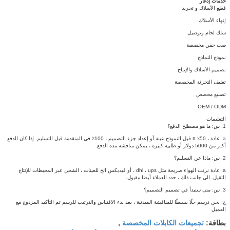
خدمات إدغار
قطع الأسلاك و تجريد
إنهاء الأسلاك
سلك لحام وتوصيل
صب حقن مخصصة
نموذج النماذج
تصميم الأسلاك والإنتاج
تغليف التجزئة المخصصة
تصنيع مخصص
OEM / ODM
التعليمات
1. س: ما هو مصطلح الدفع؟
a: عادة ، 50٪ tt قبل النموذج عينة أو إعداد جزء التصميم ، 100٪ في المتقدمة قبل التسليم.
إذا كان الدفع
أكثر من 5000 دولار أو طلبية كبيرة ، يمكن مناقشة مدة الدفع.
2. س: ماذا عن التسليم؟
a: عادة نرتب الهواء صريحة مثل dhl ، ups ، أو فيديكس الخ للعينات ، الشحن عبر المحيطات للإنتاج
الثقيل.
الى جانب ذلك ، حدد العملاء أيضا مقبول.
3. س: متى ستبدأ في تصميم التصميم؟
ج: نحن نرسم حلًا بسيطًا للمناقشة المبدئية ، بعد بدء الاقتباس والترتيب للرسم ثم التأكيد المزدوج مع
العميل
تجميعات الكابلات المخصصة
بطاقة:
,