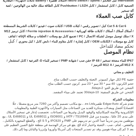
Intervation كبل التحكم / Micro Switch / Sports الأسلاك ظفيرة / Battery كابلات الكهرباء /
البطارية
الجمعية كابل /
كابل استشعار
/
كابل
Pushbutton / LSZH كابل الطاقة سلك خالية من الهالوجين
/
لعبة
آلة تسخير
كابل صب العملاء
Cat 5 & Cat 6 كبل / تصوير رقمي / كبلات USB / كابلات صوت / فيديو / كابلات الشريط المسطحة
/ أسلاك أسلاك / أسلاك / كابلات طاقة كهربائية / Ferrite injcetion & Accessories / كابل ترميز M12
X / سلك توصيل موصل
لشبكة الاتصال
/
PC / تجميع كابل مع وصلات /
الحلقات و سلالة الإغاثة /
لفائف
/ كبل
كابل مع موصلات /
الكابلات OEM /
كابل إشارة /
كابل مقاوم للماء / نابض كابل / كبل محوري
تحكم مضاد للتداخل
نظام الموصل
IP67 للماء
مضخة تسخير / IP 68 حقن صب / شهادة PMP / تسخير للماء D- الفرعية / كابل استشعار /
M12 X الترميز /
M12 A الترميز /
التغليف و مجاني
حقيبة PE لكل جهاز كمبيوتر.
التعبئة والتغليف حسب الطلب متاح.
حجم الكرتون: 40 سم * 30 سم * 23 سم.
كرتون حسب الطلب متاح.
الشحن عن طريق الجو: 2-6days.
الشحن عن طريق السفينة: 10-30days تعتمد على ميناء المقصد.
معلومات الشركة
تقدم شركة Edgar Auto ظفيرةes Ltd. ، مع مكاتب تصميم وأكثر من 7260 متر مربع مصنعًا ، حلًا
اقتصاديًا أفضل ومعدلات مبتكرة للعديد من الصناعات مثل السيارات والأجهزة الطبية والمعلومات
الإلكترونية والأتمتة الميكانيكية والوقود البديل وغيرها من الصناعات.
تخصصت إدغار في تسخير الأسلاك
على مدى 20 عامًا ، معتمدة من قبل IATF / TS16949 و ISO9001 و UL E468011 و UL E468011 ، مع
موظفين مدربين تدريباً جيداً الذين تم تدريبهم على PMP و IPC620 و 5 S الخ ، والقطع المجهزة بالكامل ،
والعقص ، لحام ، صب ، التعبئة واختبار أداة الخ. يقع في مركز الهندسة في منطقة خليج الصين العظيم على
بعد 3 كم إلى ميناء هومين وقد تم تصدير المنتجات إلى أمريكا وأوروبا وإيزريا واليابان وما إلى ذلك.