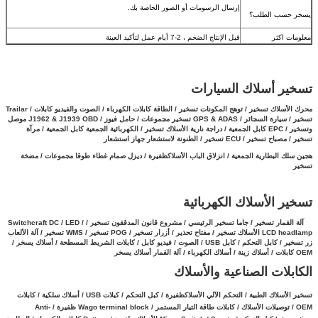
إرسال الرسومات أو الصور الخاصة بك.
يسخر حسب الطلب؟
معلومات اكثر
قبل الإنتاج الضخم ، 2-7 أيام عمل لتأكيد العينة
تسخير أسلاك السيارات
محرك الأسلاك تسخير / توهج المكونات تسخير / الطاقة كابلات الكهرباء / الصوت والفيديو كابلات / Trailar
تسخير / سيارة السجائر / GPS & ADAS تسخير مجموعات / حامل فيوز / J1962 & J1939 OBD موصل
وتسخير / EPC كابل الجمعية /
دراجة نارية الأسلاك تسخير / الكهربائية الجمعية كابل الجمعية / مرآة
تسخير / مصباح تسخير / ECU تسخير / الطنونة لاستشعار جهاز استشعار
هجين سلك البطارية الجمعية
/
انزلاق الباب الأسلاكظفيرة / ديزل صمام غطاء طوقا مجموعات / مضخة
تسخير
تسخير الأسلاك الكهربائية
آلة القمار تسخير / جاما تسخير الرئيسي / مشروع قانون المدققون تسخير / Switchcraft DC / LED /
LCD headlamp الأسلاك تسخير / مفتاح تحذير / أزرار تسخير / POG تسخير / WMS تسخير / آلة الألعاب
زر تسخير /
كابل التحكم / كابل USB / الصوت / فيديو كابل / كابلات الشريط المسطحة / أسلاك يسخر /
OEM كابلات / أسلاك زينة / أسلاك الكهرباء / آلة القمار أسلاك يسخر
الكابلات الصناعية والأسلاك
تسخير الأسلاك الطبية / التحكم الآلي الأسلاكظفيرة / كبل التحكم / كبلات USB / أسلاك سلكية / كابلات
OEM / توصيلات الأسلاك / كابلات طاقة التيار المستمر / Wago terminal block ظفيرة / Anti-