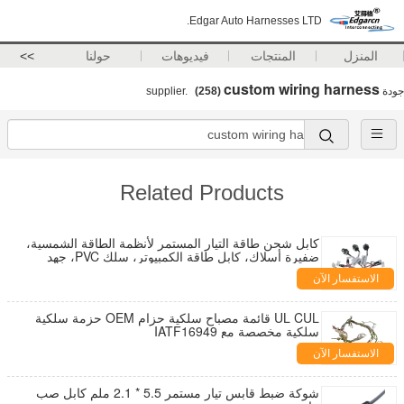
Edgar Auto Harnesses LTD.
المنزل
المنتجات
فيديوهات
حولنا
>>
custom wiring harness
جودة
supplier.
(258)
Related Products
كابل شحن طاقة التيار المستمر لأنظمة الطاقة الشمسية،
ضفيرة أسلاك، كابل طاقة الكمبيوتر، سلك PVC، جهد
منخفض، نحاس، مطاط، 500 قطعة
الاستفسار الآن
UL CUL قائمة مصباح سلكية حزام OEM حزمة سلكية
سلكية مخصصة مع IATF16949
الاستفسار الآن
شوكة ضبط قابس تيار مستمر 5.5 * 2.1 ملم كابل صب