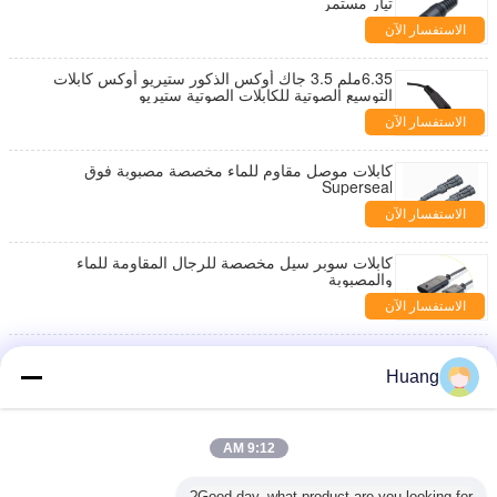
تيار مستمر
الاستفسار الآن
6.35ملم 3.5 جاك أوكس الذكور ستيريو أوكس كابلات
التوسيع الصوتية للكابلات الصوتية ستيريو
الاستفسار الآن
كابلات موصل مقاوم للماء مخصصة مصبوبة فوق
Superseal
الاستفسار الآن
كابلات سوبر سيل مخصصة للرجال المقاومة للماء
والمصبوبة
الاستفسار الآن
كابلات سوبر سيل مخصصة للرجال المقاومة للماء
والمصبوبة
Huang
الاستفسار الآن
رابط Lumberg Power مع IDC مسطح 2.54MM تجمع
9:12 AM
الكابلات لشركة تصنيع سلك PCB مع WHMA/IPC620
الاستفسار الآن
Good day, what product are you looking for?