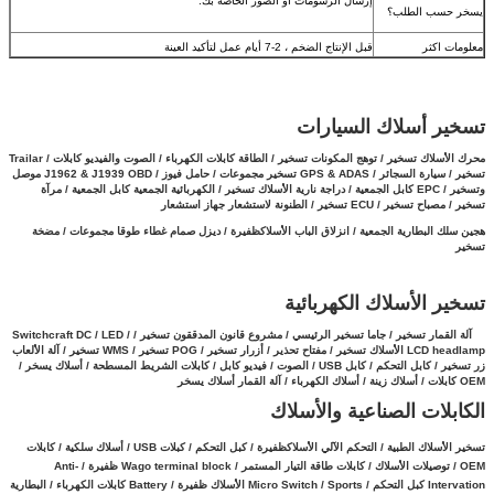
إرسال الرسومات أو الصور الخاصة بك.
يسخر حسب الطلب؟
معلومات اكثر
قبل الإنتاج الضخم ، 2-7 أيام عمل لتأكيد العينة
تسخير أسلاك السيارات
محرك الأسلاك تسخير / توهج المكونات تسخير / الطاقة كابلات الكهرباء / الصوت والفيديو كابلات / Trailar
تسخير / سيارة السجائر / GPS & ADAS تسخير مجموعات / حامل فيوز / J1962 & J1939 OBD موصل
وتسخير / EPC كابل الجمعية /
دراجة نارية الأسلاك تسخير / الكهربائية الجمعية كابل الجمعية / مرآة
تسخير / مصباح تسخير / ECU تسخير / الطنونة لاستشعار جهاز استشعار
هجين سلك البطارية الجمعية
/
انزلاق الباب الأسلاكظفيرة / ديزل صمام غطاء طوقا مجموعات / مضخة
تسخير
تسخير الأسلاك الكهربائية
آلة القمار تسخير / جاما تسخير الرئيسي / مشروع قانون المدققون تسخير / Switchcraft DC / LED /
LCD headlamp الأسلاك تسخير / مفتاح تحذير / أزرار تسخير / POG تسخير / WMS تسخير / آلة الألعاب
زر تسخير /
كابل التحكم / كابل USB / الصوت / فيديو كابل / كابلات الشريط المسطحة / أسلاك يسخر /
OEM كابلات / أسلاك زينة / أسلاك الكهرباء / آلة القمار أسلاك يسخر
الكابلات الصناعية والأسلاك
تسخير الأسلاك الطبية / التحكم الآلي الأسلاكظفيرة / كبل التحكم / كبلات USB / أسلاك سلكية / كابلات
OEM / توصيلات الأسلاك / كابلات طاقة التيار المستمر / Wago terminal block ظفيرة / Anti-
Intervation كبل التحكم / Micro Switch / Sports الأسلاك ظفيرة / Battery كابلات الكهرباء /
البطارية