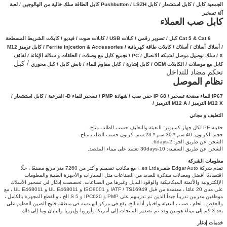
الجمعية كابل /
كابل استشعار
/
كابل
Pushbutton / LSZH كابل الطاقة سلك خالية من الهالوجين
/
لعبة
آلة تسخير
كابل صب العملاء
Cat 5 & Cat 6 كبل / تصوير رقمي / كبلات USB / كابلات صوت / فيديو / كابلات الشريط المسطحة
/ أسلاك أسلاك / أسلاك / كابلات طاقة كهربائية / Ferrite injcetion & Accessories / كابل ترميز M12
X / سلك توصيل موصل
لشبكة الاتصال
/
PC / تجميع كابل مع وصلات /
الحلقات و سلالة الإغاثة /
لفائف
/ كبل
كابل مع موصلات /
الكابلات OEM /
كابل إشارة /
كابل مقاوم للماء / نابض كابل / كبل محوري
تحكم مضاد للتداخل
نظام الموصل
IP67 للماء
مضخة تسخير / IP 68 حقن صب / شهادة PMP / تسخير للماء D- الفرعية / كابل استشعار /
M12 X الترميز /
M12 A الترميز /
التغليف و مجاني
حقيبة PE لكل جهاز كمبيوتر.
التعبئة والتغليف حسب الطلب متاح.
حجم الكرتون: 40 سم * 30 سم * 23 سم.
كرتون حسب الطلب متاح.
الشحن عن طريق الجو: 2-6days.
الشحن عن طريق السفينة: 10-30days تعتمد على ميناء المقصد.
معلومات الشركة
تقدم شركة Edgar Auto ظفيرةes Ltd. ، مع مكاتب تصميم وأكثر من 7260 متر مربع مصنعًا ، حلًا
اقتصاديًا أفضل ومعدلات مبتكرة للعديد من الصناعات مثل السيارات والأجهزة الطبية والمعلومات
الإلكترونية والأتمتة الميكانيكية والوقود البديل وغيرها من الصناعات.
تخصصت إدغار في تسخير الأسلاك
على مدى 20 عامًا ، معتمدة من قبل IATF / TS16949 و ISO9001 و UL E468011 و UL E468011 ، مع
موظفين مدربين تدريباً جيداً الذين تم تدريبهم على PMP و IPC620 و 5 S الخ ، والقطع المجهزة بالكامل ،
والعقص ، لحام ، صب ، التعبئة واختبار أداة الخ. يقع في مركز الهندسة في منطقة خليج الصين العظيم على
بعد 3 كم إلى ميناء هومين وقد تم تصدير المنتجات إلى أمريكا وأوروبا وإيزريا واليابان وما إلى ذلك.
خدمات إدغار