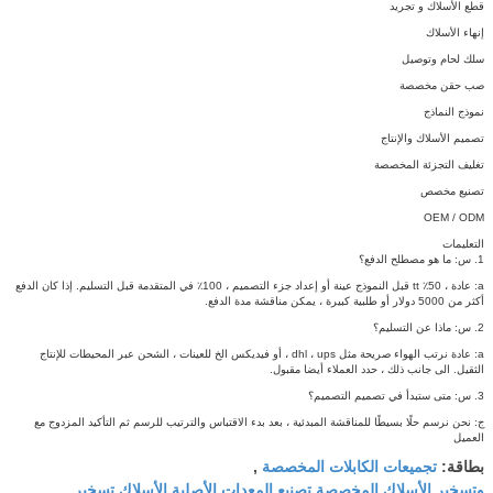
قطع الأسلاك و تجريد
إنهاء الأسلاك
سلك لحام وتوصيل
صب حقن مخصصة
نموذج النماذج
تصميم الأسلاك والإنتاج
تغليف التجزئة المخصصة
تصنيع مخصص
OEM / ODM
التعليمات
1. س: ما هو مصطلح الدفع؟
a: عادة ، 50٪ tt قبل النموذج عينة أو إعداد جزء التصميم ، 100٪ في المتقدمة قبل التسليم.
إذا كان الدفع
أكثر من 5000 دولار أو طلبية كبيرة ، يمكن مناقشة مدة الدفع.
2. س: ماذا عن التسليم؟
a: عادة نرتب الهواء صريحة مثل dhl ، ups ، أو فيديكس الخ للعينات ، الشحن عبر المحيطات للإنتاج
الثقيل.
الى جانب ذلك ، حدد العملاء أيضا مقبول.
3. س: متى ستبدأ في تصميم التصميم؟
ج: نحن نرسم حلًا بسيطًا للمناقشة المبدئية ، بعد بدء الاقتباس والترتيب للرسم ثم التأكيد المزدوج مع
العميل
تجميعات الكابلات المخصصة
بطاقة:
,
وتسخير الأسلاك المخصصة,تصنيع المعدات الأصلية الأسلاك تسخير
,