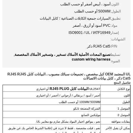
اللون:
أسود ، أبيض أصفر أو حسب الطلب
الطول:
500MM أو حسب الطلب
تطبيق:
السيارات جمعية الكابلات الصناعية ؛ كابل البيانات
مواد:
PVC أسود أو أزرق ، أصفر
إصدار
ISO9001 / UL / IATF16949
الشهادات:
P/N:
RJ45 Cat5 ذكر
تصنيع المعدات الأصلية الأسلاك تسخير ، وتسخير الأسلاك المخصصة
تسليط
,
custom wiring harness
الضوء:
UL المعتمد OEM كبل مخصص ، تجميعات سبائك مصبوب ، البيانات كابل RJ45 RJ45
Cat5 ذكر ، كابل بيانات الاتصالات
تفاصيل المنتج
البيانات كابل RJ45 PLUG
نوع الكابل
UL2547
أو اختياري
اللون
أحمر / أسود / برتقالي / أرجواني / أخضر / أو اختياري
الطول
100MM 500MM أو حسب الطلب
الموصل 1
الشركة المصنعة تايكو
الموصل 2
موليكس الصانع
بنفايات متوافقة
نعم ، يتوافق اختيار المواد بشكل صارم مع معايير UL.
يمكن أن يقبل الآخر
نعم ، قبلت مخصصة ، فقط لا تتردد في إعلامنا الشرط الخاص بك عن طريق