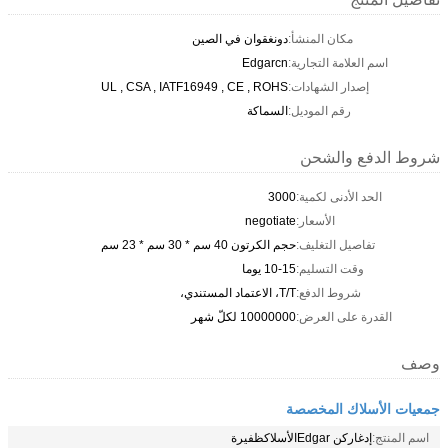
مكان المنشأ:
دونغقوان في الصين
اسم العلامة التجارية:
Edgarcn
إصدار الشهادات:
UL , CSA , IATF16949 , CE , ROHS
رقم الموديل:
السماكة
شروط الدفع والشحن
الحد الأدنى لكمية:
3000
الأسعار:
negotiate
تفاصيل التغليف:
حجم الكرتون 40 سم * 30 سم * 23 سم
وقت التسليم:
10-15 يوما
شروط الدفع:
T/T، الاعتماد المستندي،
القدرة على العرض:
10000000 لكلّ شهر
وصف
جمعيات الأسلاك المخصصة
اسم المنتج:
إدغاركن Edgarالأسلاكظفيرة