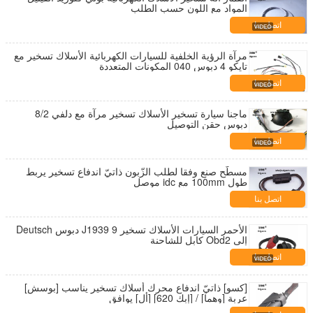
المواد مع اللون حسب الطلب
اتصل بنا
مرآة الرؤية الخلفية للسيارات الكهربائية الأسلاك تسخير مع
تايكو 4 دبوس 040 المكونات المتعددة
اتصل بنا
ماجنا سيارة تسخير الأسلاك تسخير مرآة مع دلفي 8/2
دبوس حقن التوصيل
اتصل بنا
مسطّح صنع وفقا لطلب الزّبون ذاتيّ اندفاع تسخير يربط
طول 100mm مع idc موصل
اتصل بنا
الأحمر السيارات الأسلاك تسخير J1939 9 دبوس Deutsch
إلى Obd2 كابل للشاحنة
اتصل بنا
[كسو] ذاتيّ اندفاع محرك أسلاك تسخير يناسب [بوسش]
عربة [وهما] / [إبك 620] [أل] يوافق