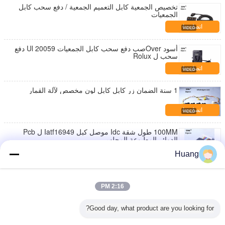
تخصيص الجمعية كابل التعميم الجمعية / دفع سحب كابل
الجمعيات
اتصل بنا
أسود Overصب دفع سحب كابل الجمعيات Ul 20059 دفع
سحب ل Rolux
اتصل بنا
1 سنة الضمان زر كابل كابل لون مخصص لآلة القمار
اتصل بنا
100MM طول شقة Idc موصل كبل Iatf16949 ل Pcb
الدوائر المطبوعة المجلس
اتصل بنا
Huang
مقاييس JALMA تسخير الأسلاك ، 24 - 16awg جمعيات
الكابلات المخصصة
2:16 PM
اتصل بنا
Good day, what product are you looking for?
النحاس تسخير لعبة آلة تسخير زر تسخير Ul معتمد مع 1
سنة الضمان