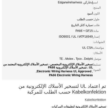
اسم
إدغاركن. Edgarwireharness
المنتج:
اللون:
أسود
طول:
حسب الطلب
طلب:
سيارة كابل التاريخ
مادة:
PA66 + GF15
إصدار
ISO9001 / UL / IATF16949
الشهادات:
مواصفات
UL CSA
الأسلاك:
موصل:
TE ، Molex ، Tyco ، Delphi
تسخير الأسلاك الإلكترونية المخصص ، تسخير الأسلاك الإلكترونية المعتمد من
تسليط
UL ، تسخير الأسلاك الإلكترونية PA66
الضوء:
Electronic Wiring Harness UL Approved
,
,
PA66 Electronic Wiring Harness
تم اعتماد UL لتسخير الأسلاك الإلكترونية من
Kabelkonfektion حسب الطلب للمركبة
Kabelkonfektion
تسخير الأسلاك الإلكترونية لتطبيقات المركبات