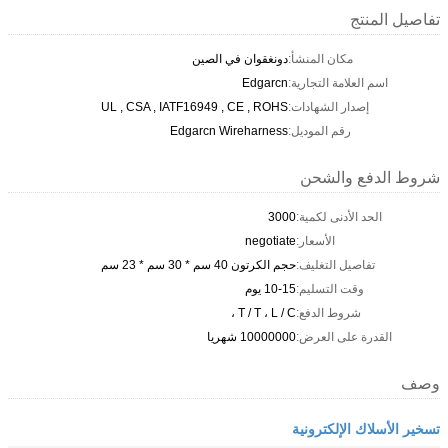
تفاصيل المنتج
مكان المنشأ:
دونغقوان في الصين
اسم العلامة التجارية:
Edgarcn
إصدار الشهادات:
UL , CSA , IATF16949 , CE , ROHS
رقم الموديل:
Edgarcn Wireharness
شروط الدفع والشحن
الحد الأدنى لكمية:
3000
الأسعار:
negotiate
تفاصيل التغليف:
حجم الكرتون 40 سم * 30 سم * 23 سم
وقت التسليم:
10-15 يوم
شروط الدفع:
T / T ، L / C ،
القدرة على العرض:
10000000 شهريا
وصف
تسخير الأسلاك الإلكترونية