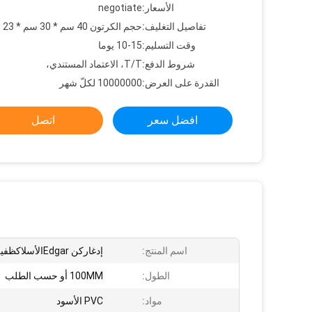
الأسعار:
negotiate
تفاصيل التغليف:
حجم الكرتون 40 سم * 30 سم * 23 سم
وقت التسليم:
10-15 يوما
شروط الدفع:
T/T، الاعتماد المستندي،
القدرة على العرض:
10000000 لكلّ شهر
افضل سعر
اتصل
اسم المنتج:
إدغاركن Edgarالأسلاكظفيرة
الطول:
100MM أو حسب الطلب
مواد:
PVC الأسود