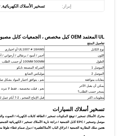
إبراز:
تسخير الأسلاك الكهربائية
,
ت
UL المعتمد OEM كبل مخصص ، الجمعيات كابل مصبوب ،
تفاصيل المنتج
نوع الكابل
UL1007 # 18AWG أو اختياري
اللون
أحمر / أسود / برتقالي / أرجواني / أ
الطول
100MM 500MM أو حسب الطلب
الموصل 1
الشركة المصنعة تايكو
الموصل 2
موليكس الصانع
بنفايات متوافقة
نعم ، يتوافق اختيار المواد بشكل صارم 
يمكن أن يقبل الآخر
نعم ، قبلت مخصصة ، فقط لا تتردد
يسخر حسب الطلب؟
معلومات اكثر
قبل الإنتاج الضخم ، 2-7 أيام عمل لتأكيد العينة
تسخير أسلاك السيارات
موصل وتسخير / EPC كابل الجمعية /
دراجة نارية الأسلاك تسخير / الكهربائية الجمعية كابل الجمعية / مرآ
هجين سلك البطارية الجمعية
/
انزلاق الباب الأسلاكظفيرة / ديزل صمام غطاء طوقا 