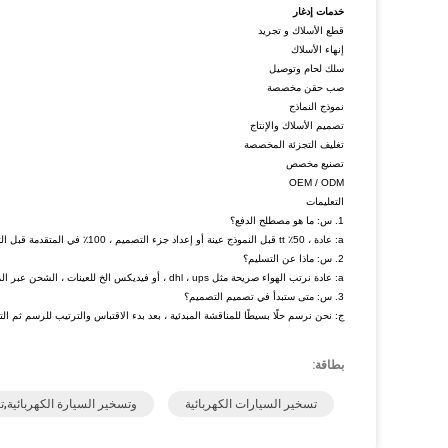
خدمات إدغار
قطع الأسلاك و تجريد
إنهاء الأسلاك
سلك لحام وتوصيل
صب حقن مخصصة
نموذج النماذج
تصميم الأسلاك والإنتاج
تغليف التجزئة المخصصة
تصنيع مخصص
OEM / ODM
التعليمات
1. س: ما هو مصطلح الدفع؟
a: عادة ، 50٪ tt قبل النموذج عينة أو إعداد جزء التصميم ، 100٪ في المتقدمة قبل التسليم.
2. س: ماذا عن التسليم؟
a: عادة نرتب الهواء صريحة مثل dhl ، ups ، أو فيديكس الخ للعينات ، الشحن عبر المحيطات للإنتاج الثقيل.
3. س: متى ستبدأ في تصميم التصميم؟
ج: نحن نرسم حلًا بسيطًا للمناقشة المبدئية ، بعد بدء الاقتباس والترتيب للرسم ثم الت
بطاقة:
تسخير السيارات الكهربائية
وتسخير السيارة الكهربائية,ت