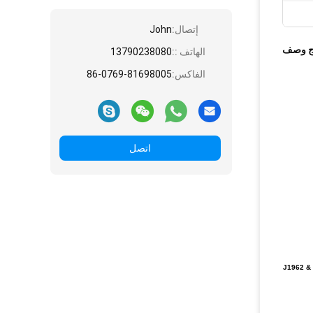
إتصال:
John
ج وصف
الهاتف ::
13790238080
الفاكس:
86-0769-81698005
اتصل
خير / سيارة السجائر / GPS & ADAS تسخير مجموعات / حامل فيوز / J1962 & J1939 OBD