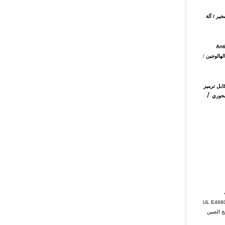
وع قانون المدققون تسخير / Switchcraft DC / LED / LCD headlamp الأسلاك تسخير / مفتاح تحذير / أزرار تسخير / POG تسخير / WMS تسخير / آلة
ي الأسلاكظفيرة / كبل التحكم / كبلات USB / أسلاك سلكية / كابلات OEM / توصيلات الأسلاك / كابلات طاقة التيار المستمر / Wago terminal block ظفيرة / Anti-
/
ت USB / كابلات صوت / فيديو / كابلات الشريط المسطحة / أسلاك أسلاك / أسلاك / كابلات طاقة كهربائية / Ferrite injcetion & Accessories / كابل ترميز
/
محوري
 على مدى 20 عامًا ، معتمدة من قبل IATF / TS16949 و ISO9001 و UL E468011 و UL E468011
قة خليج الصين