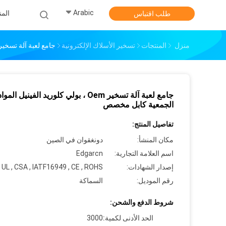
Arabic
الم
طلب اقتباس
منزل
المنتجات
تسخير الأسلاك الإلكترونية
جامع لعبة آلة تسخير Oem ، بولي كلوريد الفينيل المواد الجمعية كابل م
جامع لعبة آلة تسخير Oem ، بولي كلوريد الفينيل الموا
الجمعية كابل مخصص
تفاصيل المنتج:
مكان المنشأ:
دونغقوان في الصين
اسم العلامة التجارية:
Edgarcn
إصدار الشهادات:
UL , CSA , IATF16949 , CE , ROHS
رقم الموديل:
السماكة
شروط الدفع والشحن:
الحد الأدنى لكمية:
3000