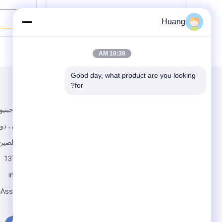
Huang
10:38 AM
Good day, what product are you looking 
for?
البريد بنا
تبعتنا
288 ، فريق جيني
مدينة شاتيان ، دو
قوانغدونغ ، الصين
13790238080
info@China-
أرسلت
eAssembly.com