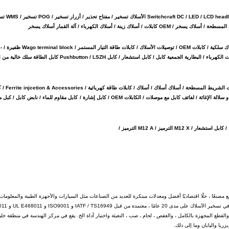
آلة القمار تسخير / جاما تسخير الرئيسي / مشر
تسخير الأسلاك الطبية / التحكم الآل
البطارية الجمعية كابل /
كابل استشعار
/
كابل
Pushbutton / LSZH كابل الطاقة سلك خالية من الهالوجين
Cat 5 & Cat 6 كبل / تصوير رقمي / كبلا
 سلالة الإغاثة /
لفائف كابل مع موصلات /
الكابلات OEM /
كابل إشارة /
كابل مقاوم للماء / نابض كابل / كبل 
M12 A الترميز /
Edgar A ظفيرةes Ltd. ، مع مكاتب تصميم وأكثر من 7260 متر مربع مصنعًا ، حلًا اقتصاديًا أفضل ومعدلات مبتكرة للعديد من الصناعات مثل السيارات والأجهزة الطبية والمعلومات
تخصصت إدغار في تسخير الأسلاك
ين مدربين تدريباً جيداً الذين تم تدريبهم على PMP و IPC620 و 5 S الخ ، والقطع المجهزة بالكامل ، والعقص ، لحام ، صب ، التعبئة واختبار أداة الخ. يقع في مركز الهندسة في منط