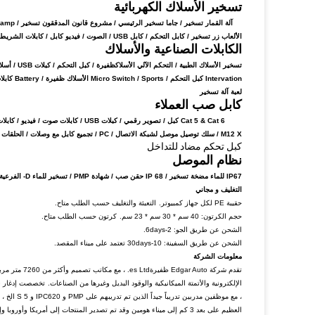
تسخير الأسلاك الكهربائية
الألعاب زر تسخير /
كابل التحكم / كابل USB / الصوت / فيديو كابل / كابلات الشريط المسطحة / أسلاك يسخر / OEM كابلات / أسلاك زينة / أسلاك الكهرباء / آلة القمار أسلاك يسخر
الكابلات الصناعية والأسلاك
Intervation كبل التحكم / Micro Switch / Sports الأسلاك ظفيرة / Battery كابلات الكهرباء /
لعبة آلة تسخير
كابل صب العملاء
M12 X / سلك توصيل موصل
لشبكة الاتصال
/
PC / تجميع كابل مع وصلات /
الحلقات و
كبل تحكم مضاد للتداخل
نظام الموصل
IP67 للماء
مضخة تسخير / IP 68 حقن صب / شهادة PMP / تسخير للماء D- الفرعية / كابل استشعار / M12 X الترميز /
التغليف و مجاني
حقيبة PE لكل جهاز كمبيوتر.
التعبئة والتغليف حسب الطلب متاح.
حجم الكرتون: 40 سم * 30 سم * 23 سم.
كرتون حسب الطلب متاح.
الشحن عن طريق الجو: 2-6days.
الشحن عن طريق السفينة: 10-30days تعتمد على ميناء المقصد.
معلومات الشركة
تقدم شركة uto
الإلكترونية والأتمتة الميكانيكية والوقود البديل وغيرها من الصناعات.
، مع موظف
العظيم على بعد 3 كم إلى ميناء هومين وقد تم تصدير المنتجات إلى أمريكا وأوروبا وإيزريا واليابان وما إلى ذلك.