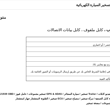
سخير السيارة الكهربائية
منتو
كابل ملفوف ، كابل بيانات الاتصالات
خضر / أو اختياري
مع معايير UL.
 في إعلامنا الشرط الخاص بك عن طريق إرسال الرسومات أو الصور الخاصة بك.
محرك الأسلاك تسخير / توهج المكونات تسخير / الطاقة كابلات الكهرباء / الصوت والفيديو كابلات / Trailar تس
ة تسخير / مصباح تسخير / ECU تسخير / الطنونة لاستشعار جهاز استشعار
مجموعات / مضخة تسخير