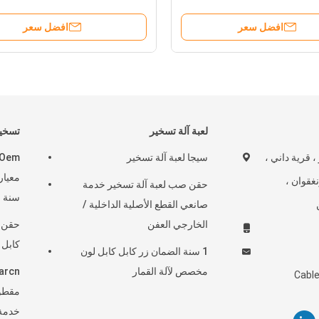
افضل سعر
لعبة آلة تسخير
تسخير
و ، قرية داني ،
سيجا لعبة آلة تسخير
نغقوان ،
حقن صب لعبة آلة تسخير خدمة
سنة ا
صانعي القطع الأصلية الداخلية /
الخارجي العفن
حقن ص
كابل 
1 سنة الضمان زر كابل كابل لون
مخصص لآلة القمار
Cabl
مقطور
خدمة M ODM