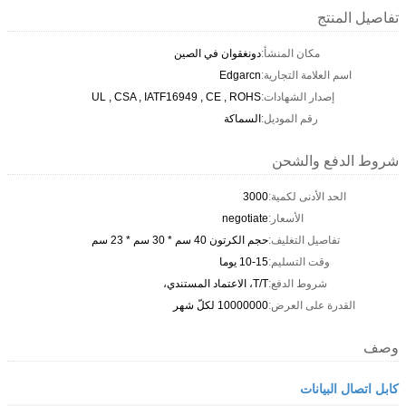
تفاصيل المنتج
مكان المنشأ:
دونغقوان في الصين
اسم العلامة التجارية:
Edgarcn
إصدار الشهادات:
UL , CSA , IATF16949 , CE , ROHS
رقم الموديل:
السماكة
شروط الدفع والشحن
الحد الأدنى لكمية:
3000
الأسعار:
negotiate
تفاصيل التغليف:
حجم الكرتون 40 سم * 30 سم * 23 سم
وقت التسليم:
10-15 يوما
شروط الدفع:
T/T، الاعتماد المستندي،
القدرة على العرض:
10000000 لكلّ شهر
وصف
كابل اتصال البيانات