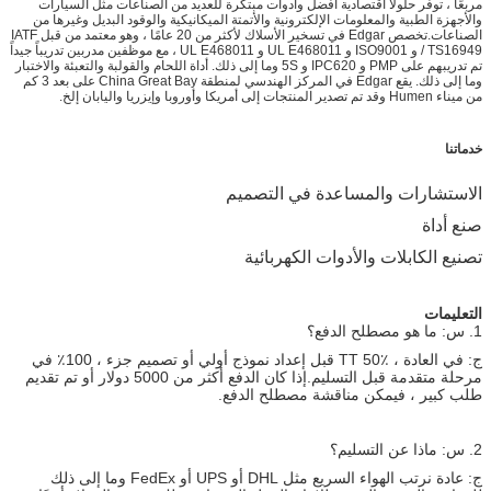
مربعًا ، توفر حلولًا اقتصادية أفضل وأدوات مبتكرة للعديد من الصناعات مثل السيارات
والأجهزة الطبية والمعلومات الإلكترونية والأتمتة الميكانيكية والوقود البديل وغيرها من
الصناعات.تخصص Edgar في تسخير الأسلاك لأكثر من 20 عامًا ، وهو معتمد من قبل IATF
/ TS16949 و ISO9001 و UL E468011 و UL E468011 ، مع موظفين مدربين تدريباً جيداً
تم تدريبهم على PMP و IPC620 و 5S وما إلى ذلك. أداة اللحام والقولبة والتعبئة والاختبار
وما إلى ذلك. يقع Edgar في المركز الهندسي لمنطقة China Great Bay على بعد 3 كم
من ميناء Humen وقد تم تصدير المنتجات إلى أمريكا وأوروبا وإيزريا واليابان إلخ.
خدماتنا
الاستشارات والمساعدة في التصميم
صنع أداة
تصنيع الكابلات والأدوات الكهربائية
التعليمات
1. س: ما هو مصطلح الدفع؟
ج: في العادة ، TT 50٪ قبل إعداد نموذج أولي أو تصميم جزء ، 100٪ في
مرحلة متقدمة قبل التسليم.إذا كان الدفع أكثر من 5000 دولار أو تم تقديم
طلب كبير ، فيمكن مناقشة مصطلح الدفع.
2. س: ماذا عن التسليم؟
ج: عادة نرتب الهواء السريع مثل DHL أو UPS أو FedEx وما إلى ذلك