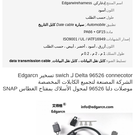
اسم المنتج:
إدغاركن. Edgarwireharness
اللون:
أسود
طول:
حسب الطلب
تطبيق:
Automobile ;
سيارة
Date cable
كابل التاريخ
مادة:
PA66 + GF15
إصدار الشهادات:
ISO9001 / UL / IATF16949
اللون:
أزرق ، أسود ، أخضر ، أبيض ، حسب الطلب
طول السلك:
1 م ، 2 م ، 0.2 م
كابل نقل البيانات ، كابل نقل البيانات
data transmission cable
تسليط الضوء:
,
Delta 96526 connecotor لـ swich تسخير Edgarcn
الشركة المصنعة لتجميع الكابلات المخصصة
موصلات دلتا 96526 لمحول الأسلاك بمفتاح الغطاس SNAP