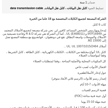
ضمان:
1 سنة
كابل نقل البيانات ، كابل نقل البيانات
data transmission cable
تسليط الضوء:
,
الشركة المصنعة لتجميع الكابلات المخصصة مع 18 عاما من الخبرة
كات 6 كابل
إيدجارويهارنيس الشخص المساعد كافين لي. نحن شركة مصنعة لتجميع الأسلاك المعتمد
من IATF16949 و UL (E468011) ، كما أن الشركة هي شركة R & D وقاعدة تصنيعية من
الأسلاك والموصلات واسعة النطاق. تقع في دونغقوان ، قوانغدونغ مع منطقة المصنع تصل
إلى 15000 M2.
أسلاك UL: UL 1007/1015/2464 ...
كابل UL: أنواع مختلفة من الكابلات ، الكابلات الكهربائية ، كابل الطاقة ، كابل الشريط ،
وفقا لمواصفات العملاء.
كل المكونات المحلية والأصلية المتاحة ، وفقا لمتطلبات العملاء
افتعال الأدوات لصب خاص
حول
إدغار
الأسلاكظفيرة
إصدار رسم للأدوات (الرسم ثلاثي الأبعاد متوفر)
مهلة الأدوات 7-10 أيام
قضية الرسم للعينات
أول عينة فنية متاحة (FOC)
عينة مهلة 10-15 يوما
اختبارات كهربائية 100 ٪ قبل التسليم ، وتقرير الأشعة السينية من عينات حقن صب.