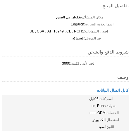
تفاصيل المنتج
مكان المنشأ:
دونغقوان في الصين
اسم العلامة التجارية:
Edgarcn
إصدار الشهادات:
UL , CSA , IATF16949 , CE , ROHS
رقم الموديل:
السماكة
شروط الدفع والشحن
الحد الأدنى لكمية:
3000
وصف
كابل اتصال البيانات
اسم:
كات 6 كابل
شهادة:
ce, Rohs
الخدمات:
oem ODM
استعمال:
الكمبيوتر
اللون:
أسود