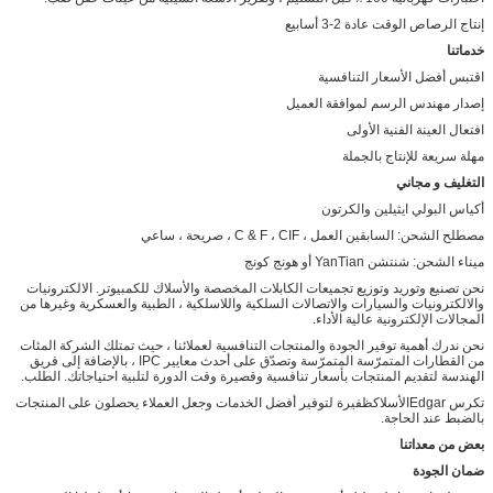
إنتاج الرصاص الوقت عادة 2-3 أسابيع
خدماتنا
اقتبس أفضل الأسعار التنافسية
إصدار مهندس الرسم لموافقة العميل
افتعال العينة الفنية الأولى
مهلة سريعة للإنتاج بالجملة
التغليف و مجاني
أكياس البولي ايثيلين والكرتون
مصطلح الشحن: السابقين العمل ، C & F ، CIF ، صريحة ، ساعي
ميناء الشحن: شنتشن YanTian أو هونج كونج
نحن تصنيع وتوريد وتوزيع تجميعات الكابلات المخصصة والأسلاك للكمبيوتر. الالكترونيات
والالكترونيات والسيارات والاتصالات السلكية واللاسلكية ، الطبية والعسكرية وغيرها من
المجالات الإلكترونية عالية الأداء.
نحن ندرك أهمية توفير الجودة والمنتجات التنافسية لعملائنا ، حيث تمتلك الشركة المئات
من القطارات المتمرّسة المتمرّسة وتصدّق على أحدث معايير IPC ، بالإضافة إلى فريق
الهندسة لتقديم المنتجات بأسعار تنافسية وقصيرة وقت الدورة لتلبية احتياجاتك. الطلب.
تكرس Edgarالأسلاكظفيرة لتوفير أفضل الخدمات وجعل العملاء يحصلون على المنتجات
بالضبط عند الحاجة.
بعض من معداتنا
ضمان الجودة