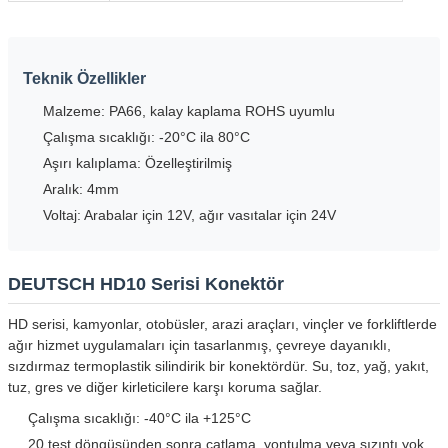
Teknik Özellikler
Malzeme: PA66, kalay kaplama ROHS uyumlu
Çalışma sıcaklığı: -20°C ila 80°C
Aşırı kalıplama: Özelleştirilmiş
Aralık: 4mm
Voltaj: Arabalar için 12V, ağır vasıtalar için 24V
DEUTSCH HD10 Serisi Konektör
HD serisi, kamyonlar, otobüsler, arazi araçları, vinçler ve forkliftlerde
ağır hizmet uygulamaları için tasarlanmış, çevreye dayanıklı,
sızdırmaz termoplastik silindirik bir konektördür. Su, toz, yağ, yakıt,
tuz, gres ve diğer kirleticilere karşı koruma sağlar.
Çalışma sıcaklığı: -40°C ila +125°C
20 test döngüsünden sonra çatlama, yontulma veya sızıntı yok