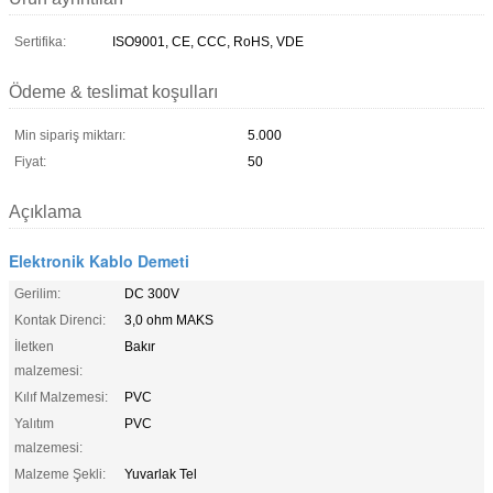
Sertifika:
ISO9001, CE, CCC, RoHS, VDE
Ödeme & teslimat koşulları
Min sipariş miktarı:
5.000
Fiyat:
50
Açıklama
Elektronik Kablo Demeti
Gerilim:
DC 300V
Kontak Direnci:
3,0 ohm MAKS
İletken
Bakır
malzemesi:
Kılıf Malzemesi:
PVC
Yalıtım
PVC
malzemesi:
Malzeme Şekli:
Yuvarlak Tel