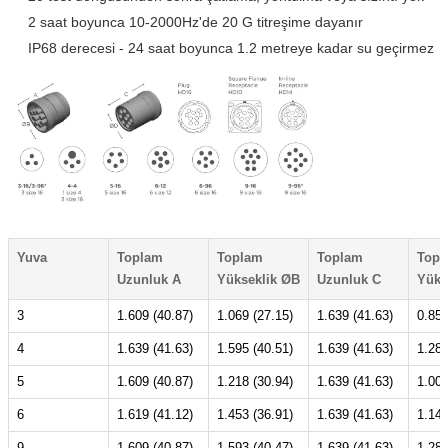
2 saat boyunca 10-2000Hz'de 20 G titreşime dayanır
IP68 derecesi - 24 saat boyunca 1.2 metreye kadar su geçirmez
Yuva
Toplam
Toplam
Toplam
Topl
Uzunluk A
Yükseklik ØB
Uzunluk C
Yüks
3
1.609 (40.87)
1.069 (27.15)
1.639 (41.63)
0.851
4
1.639 (41.63)
1.595 (40.51)
1.639 (41.63)
1.281
5
1.609 (40.87)
1.218 (30.94)
1.639 (41.63)
1.001
6
1.619 (41.12)
1.453 (36.91)
1.639 (41.63)
1.141
9
1.609 (40.87)
1.593 (40.47)
1.639 (41.63)
1.281