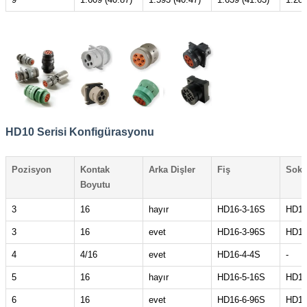
HD10 Serisi Konfigürasyonu
Pozisyon
Kontak
Arka Dişler
Fiş
Soke
Boyutu
3
16
hayır
HD16-3-16S
HD14
3
16
evet
HD16-3-96S
HD14
4
4/16
evet
HD16-4-4S
-
5
16
hayır
HD16-5-16S
HD14
6
16
evet
HD16-6-96S
HD14