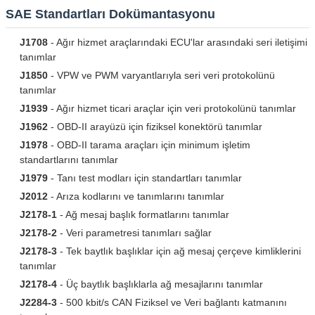
SAE Standartları Dokümantasyonu
J1708
- Ağır hizmet araçlarındaki ECU'lar arasındaki seri iletişimi
tanımlar
J1850
- VPW ve PWM varyantlarıyla seri veri protokolünü
tanımlar
J1939
- Ağır hizmet ticari araçlar için veri protokolünü tanımlar
J1962
- OBD-II arayüzü için fiziksel konektörü tanımlar
J1978
- OBD-II tarama araçları için minimum işletim
standartlarını tanımlar
J1979
- Tanı test modları için standartları tanımlar
J2012
- Arıza kodlarını ve tanımlarını tanımlar
J2178-1
- Ağ mesaj başlık formatlarını tanımlar
J2178-2
- Veri parametresi tanımları sağlar
J2178-3
- Tek baytlık başlıklar için ağ mesaj çerçeve kimliklerini
tanımlar
J2178-4
- Üç baytlık başlıklarla ağ mesajlarını tanımlar
J2284-3
- 500 kbit/s CAN Fiziksel ve Veri bağlantı katmanını