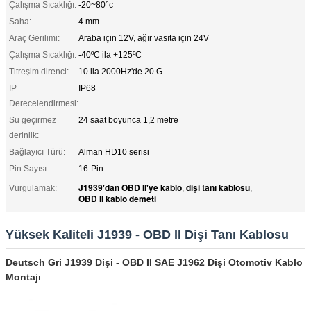
Çalışma Sıcaklığı:
-20~80°c
Saha:
4 mm
Araç Gerilimi:
Araba için 12V, ağır vasıta için 24V
Çalışma Sıcaklığı:
-40ºC ila +125ºC
Titreşim direnci:
10 ila 2000Hz'de 20 G
IP
IP68
Derecelendirmesi:
Su geçirmez
24 saat boyunca 1,2 metre
derinlik:
Bağlayıcı Türü:
Alman HD10 serisi
Pin Sayısı:
16-Pin
J1939'dan OBD II'ye kablo
dişi tanı kablosu
Vurgulamak:
,
,
OBD II kablo demeti
Yüksek Kaliteli J1939 - OBD II Dişi Tanı Kablosu
Deutsch Gri J1939 Dişi - OBD II SAE J1962 Dişi Otomotiv Kablo
Montajı