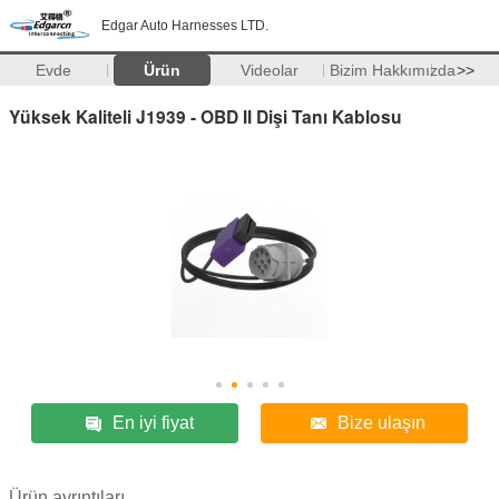
Edgar Auto Harnesses LTD.
Evde
Ürün
Videolar
Bizim Hakkımızda
>>
Yüksek Kaliteli J1939 - OBD II Dişi Tanı Kablosu
En iyi fiyat
Bize ulaşın
Ürün ayrıntıları