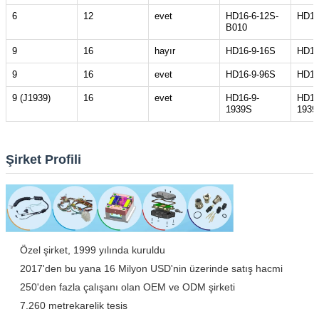
6
12
evet
HD16-6-12S-
HD14
B010
9
16
hayır
HD16-9-16S
HD14
9
16
evet
HD16-9-96S
HD14
9 (J1939)
16
evet
HD16-9-
HD14
1939S
1939
Şirket Profili
Özel şirket, 1999 yılında kuruldu
2017'den bu yana 16 Milyon USD'nin üzerinde satış hacmi
250'den fazla çalışanı olan OEM ve ODM şirketi
7.260 metrekarelik tesis