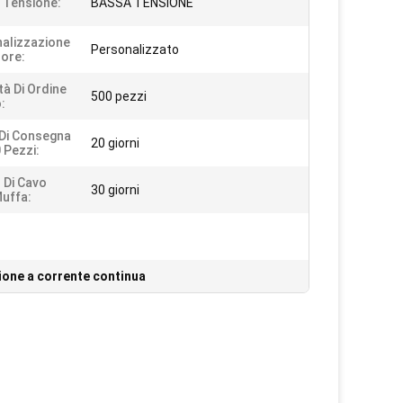
i Tensione:
BASSA TENSIONE
alizzazione
Personalizzato
lore:
tà Di Ordine
500 pezzi
:
Di Consegna
20 giorni
 Pezzi:
Di Cavo
30 giorni
Muffa:
ione a corrente continua