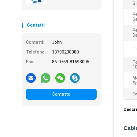
Gi
Pe
De
Contatti
Pe
De
Contatti:
John
Ti
Telefono:
13790238080
Fax:
86-0769-81698005
Te
10
Me
Sp
Ev
Contatto
Descri
Cabl