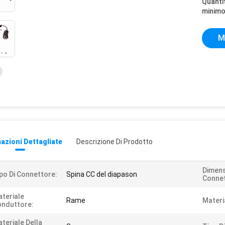
Quantit
minimo
M
azioni Dettagliate
Descrizione Di Prodotto
Dimens
po Di Connettore:
Spina CC del diapason
Connet
teriale
Rame
Materi
nduttore:
teriale Della