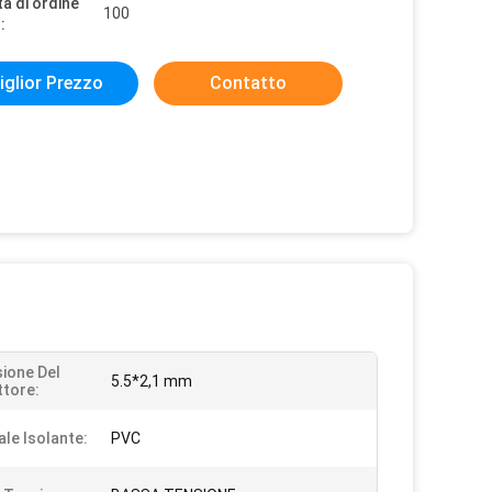
à di ordine
100
:
iglior Prezzo
Contatto
ione Del
5.5*2,1 mm
tore:
ale Isolante:
PVC