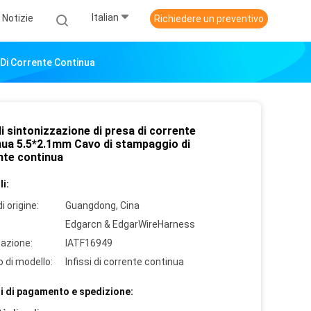
Italian
Notizie
Richiedere un preventivo
 Di Corrente Continua
i sintonizzazione di presa di corrente
nua 5.5*2.1mm Cavo di stampaggio di
nte continua
i:
i origine:
Guangdong, Cina
Edgarcn & EdgarWireHarness
cazione:
IATF16949
 di modello:
Infissi di corrente continua
i di pagamento e spedizione: