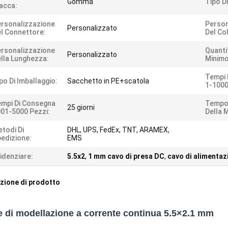
Gomma
Tipo D
acca:
rsonalizzazione
Person
Personalizzato
l Connettore:
Del Co
rsonalizzazione
Quanti
Personalizzato
lla Lunghezza:
Minimo
Tempi 
po Di Imballaggio:
Sacchetto in PE+scatola
1-1000
mpi Di Consegna
Tempo 
25 giorni
01-5000 Pezzi:
Della 
todi Di
DHL, UPS, FedEx, TNT, ARAMEX,
edizione:
EMS
idenziare:
5.5x2
,
1 mm cavo di presa DC
,
cavo di alimentaz
zione di prodotto
e di modellazione a corrente continua 5.5×2.1 mm