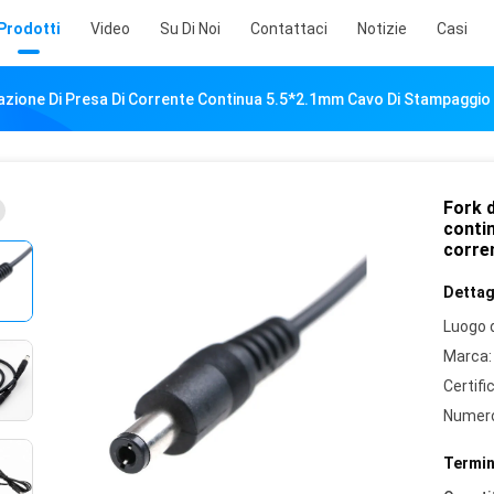
Prodotti
Video
Su Di Noi
Contattaci
Notizie
Casi
zazione Di Presa Di Corrente Continua 5.5*2.1mm Cavo Di Stampaggio
Fork d
conti
corre
Dettagl
Luogo d
Marca:
Certifi
Numero
Termin