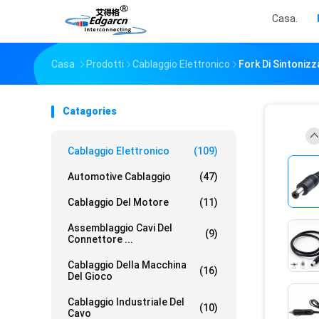
Casa.
Casa
Prodotti
Cablaggio Elettronico
Fork Di Sintoniz
Catagories
Cablaggio Elettronico
(109)
Automotive Cablaggio
(47)
Cablaggio Del Motore
(11)
Assemblaggio Cavi Del
(9)
Connettore ...
Cablaggio Della Macchina
(16)
Del Gioco
Cablaggio Industriale Del
(10)
Cavo