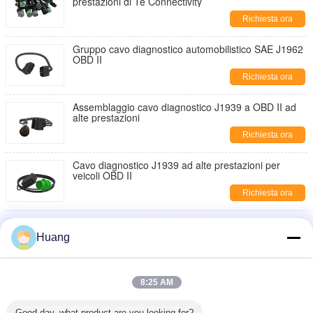
prestazioni di Te Connectivity
Richiesta ora
Gruppo cavo diagnostico automobilistico SAE J1962
OBD II
Richiesta ora
Assemblaggio cavo diagnostico J1939 a OBD II ad
alte prestazioni
Richiesta ora
Cavo diagnostico J1939 ad alte prestazioni per
veicoli OBD II
Richiesta ora
Te Connectivity Grigio J1939 Maschio a OBD II SAE
J1962 Femmina
Huang
Richiesta ora
Cavo diagnostico J1939 a OBD II femmina premium
8:25 AM
per veicoli
Richiesta ora
Good day, what product are you looking for?