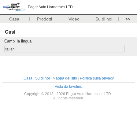
Edgar Auto Harnesses LTD.
Casa.
Prodotti
Video
Su di noi
>>
Casi
Cambi la lingua
Italian
Casa
|
Su di noi
|
Mappa del sito
|
Politica sulla privacy
Vista da tavolino
Copyright © 2018 - 2026 Edgar Auto Harnesses LTD..
All rights reserved.