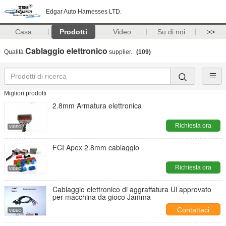
Edgar Auto Harnesses LTD.
Casa.
Prodotti
Video
Su di noi
>>
Cablaggio elettronico
Qualità
supplier.
(109)
Migliori prodotti
2.8mm Armatura elettronica
Richiesta ora
FCI Apex 2.8mm cablaggio
Richiesta ora
Cablaggio elettronico di aggraffatura Ul approvato
per macchina da gioco Jamma
Contattaci