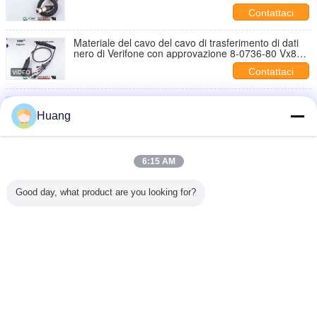
alluminio
Contattaci
Materiale del cavo del cavo di trasferimento di dati
nero di Verifone con approvazione 8-0736-80 Vx810
del Ce
Contattaci
Colore elettronico del nero del cavo elettrico del Usb
del cablaggio del PVC per Verifone
Huang
Contattaci
Assemblaggio cavi Beidou / Gps personalizzati,
6:15 AM
Cablaggio Gps per automobili
Contattaci
Good day, what product are you looking for?
1 / 11
Cambi la lingua
Italian