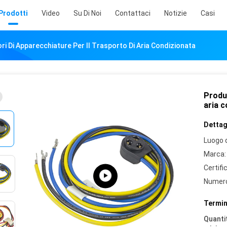
Prodotti
Video
Su Di Noi
Contattaci
Notizie
Casi
ri Di Apparecchiature Per Il Trasporto Di Aria Condizionata
Produt
aria 
Dettagl
Luogo d
Marca:
Certifi
Numero
Termin
Quantit