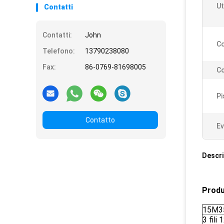
Ut
Contatti
Contatti:
John
Co
Telefono:
13790238080
Fax:
86-0769-81698005
Co
Pi
Contatto
Ev
Descri
Produ
15M35
3 fil