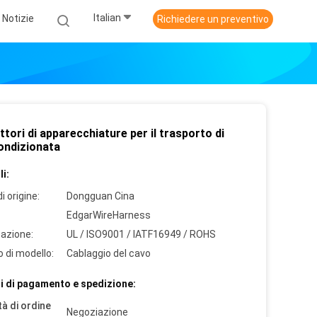
Italian
Notizie
Richiedere un preventivo
tori di apparecchiature per il trasporto di
condizionata
i:
i origine:
Dongguan Cina
EdgarWireHarness
cazione:
UL / ISO9001 / IATF16949 / ROHS
 di modello:
Cablaggio del cavo
i di pagamento e spedizione:
à di ordine
Negoziazione