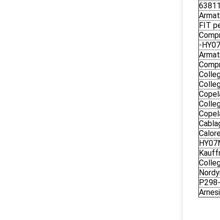
63811
Armatu
FIT pe
Compr
-HY0
Armatu
Compr
Colle
Colle
Copela
Colle
Copel
Cablag
Calor
HY07M
Kauff
Colle
Nordy
P298-
Arnesi