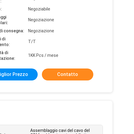
:
:
Negoziabile
aggi
Negoziazione
lari:
di consegna:
Negoziazione
 di
T/T
ento:
tà di
1KK Pcs / mese
tazione:
iglior Prezzo
Contatto
Assemblaggio cavi del cavo del