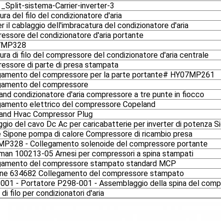
_Split-sistema-Carrier-inverter-3
ra del filo del condizionatore d'aria
r il cablaggio dell'imbracatura del condizionatore d'aria
essore del condizionatore d'aria portante
7MP328
ra di filo del compressore del condizionatore d'aria centrale
essore di parte di presa stampata
gamento del compressore per la parte portante# HY07MP261
gamento del compressore
nd condizionatore d'aria compressore a tre punte in fiocco
gamento elettrico del compressore Copeland
and Hvac Compressor Plug
gio del cavo Dc Ac per caricabatterie per inverter di potenza Si
e Sipone pompa di calore Compressore di ricambio presa
P328 - Collegamento solenoide del compressore portante
man 100213-05 Arnesi per compressori a spina stampati
gamento del compressore stampato standard MCP
ne 634682 Collegamento del compressore stampato
001 - Portatore P298-001 - Assemblaggio della spina del com
 di filo per condizionatori d'aria