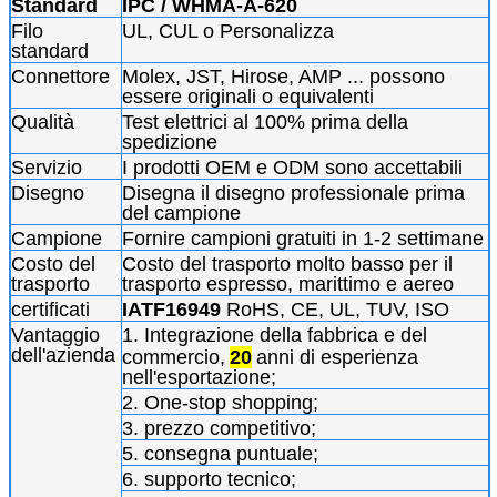
Standard
IPC / WHMA-A-620
Filo
UL, CUL o Personalizza
standard
Connettore
Molex, JST, Hirose, AMP ... possono
essere originali o equivalenti
Qualità
Test elettrici al 100% prima della
spedizione
Servizio
I prodotti OEM e ODM sono accettabili
Disegno
Disegna il disegno professionale prima
del campione
Campione
Fornire campioni gratuiti in 1-2 settimane
Costo del
Costo del trasporto molto basso per il
trasporto
trasporto espresso, marittimo e aereo
certificati
IATF16949
RoHS, CE, UL, TUV, ISO
Vantaggio
1. Integrazione della fabbrica e del
dell'azienda
commercio,
20
anni di esperienza
nell'esportazione;
2. One-stop shopping;
3. prezzo competitivo;
5. consegna puntuale;
6. supporto tecnico;