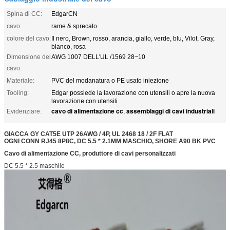
Spina di CC:
EdgarCN
cavo:
rame & sprecato
colore del cavo:
Il nero, Brown, rosso, arancia, giallo, verde, blu, Vilot, Gray,
bianco, rosa
Dimensione del
AWG 1007 DELL'UL /1569 28~10
cavo:
Materiale:
PVC del modanatura o PE usato iniezione
Tooling:
Edgar possiede la lavorazione con utensili o apre la nuova
lavorazione con utensili
cavo di alimentazione cc
assemblaggi di cavi industriali
Evidenziare:
,
GIACCA GY CAT5E UTP 26AWG / 4P, UL 2468 18 / 2F FLAT
OGNI CONN RJ45 8P8C, DC 5.5 * 2.1MM MASCHIO, SHORE A90 BK PVC
Cavo di alimentazione CC, produttore di cavi personalizzati
DC 5.5 * 2.5 maschile