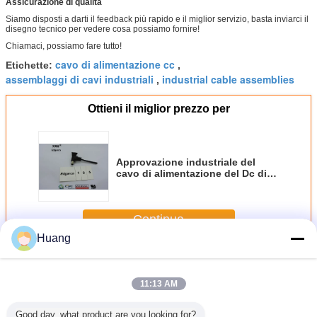
Assicurazione di qualità
Siamo disposti a darti il ​​feedback più rapido e il miglior servizio, basta inviarci il
disegno tecnico per vedere cosa possiamo fornire!
Chiamaci, possiamo fare tutto!
cavo di alimentazione cc
Etichette:
,
assemblaggi di cavi industriali
industrial cable assemblies
,
Ottieni il miglior prezzo per
Approvazione industriale del
cavo di alimentazione del Dc di
angolo retto del cablaggio del
cavo industriale dello
stampaggio ad iniezione
Continua
Huang
Cablaggio industriale del cavo
Più
11:13 AM
Good day, what product are you looking for?