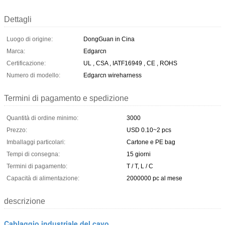
Dettagli
Luogo di origine:
DongGuan in Cina
Marca:
Edgarcn
Certificazione:
UL , CSA , IATF16949 , CE , ROHS
Numero di modello:
Edgarcn wireharness
Termini di pagamento e spedizione
Quantità di ordine minimo:
3000
Prezzo:
USD 0.10~2 pcs
Imballaggi particolari:
Cartone e PE bag
Tempi di consegna:
15 giorni
Termini di pagamento:
T / T, L / C
Capacità di alimentazione:
2000000 pc al mese
descrizione
Cablaggio industriale del cavo