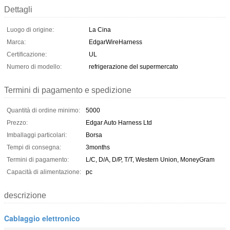
Dettagli
Luogo di origine:
La Cina
Marca:
EdgarWireHarness
Certificazione:
UL
Numero di modello:
refrigerazione del supermercato
Termini di pagamento e spedizione
Quantità di ordine minimo:
5000
Prezzo:
Edgar Auto Harness Ltd
Imballaggi particolari:
Borsa
Tempi di consegna:
3months
Termini di pagamento:
L/C, D/A, D/P, T/T, Western Union, MoneyGram
Capacità di alimentazione:
pc
descrizione
Cablaggio elettronico