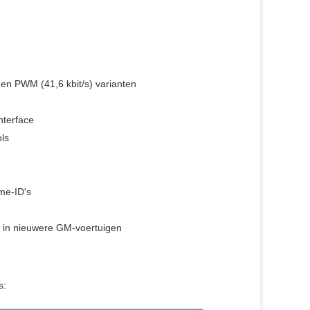
 en PWM (41,6 kbit/s) varianten
nterface
ls
me-ID's
t in nieuwere GM-voertuigen
s: