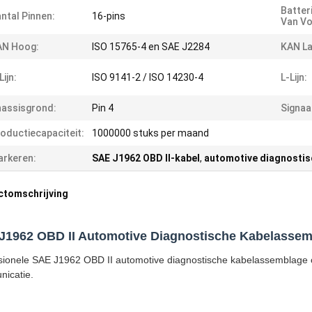
Batter
ntal Pinnen:
16-pins
Van Vo
AN Hoog:
ISO 15765-4 en SAE J2284
KAN La
Lijn:
ISO 9141-2 / ISO 14230-4
L-Lijn:
assisgrond:
Pin 4
Signaa
oductiecapaciteit:
1000000 stuks per maand
rkeren:
SAE J1962 OBD II-kabel
,
automotive diagnosti
ctomschrijving
J1962 OBD II Automotive Diagnostische Kabelasse
sionele SAE J1962 OBD II automotive diagnostische kabelassemblage 
icatie.