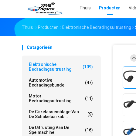
Thuis
Producten
Vid
Thuis
Producten
Elektronische Bedradingsuitrusting
Catagorieën
Elektronische
(109)
Bedradingsuitrusting
Automotive
(47)
Bedradingsbundel
Motor
(11)
Bedradingsuitrusting
De Cirkelassemblage Van
(9)
De Schakelaarkab...
De Uitrusting Van De
(16)
Spelmachine