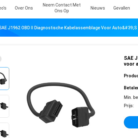
Neem Contact Met
eo's
Over Ons
Nieuws
Gevallen
Ons Op
SAE J1962 OBD II Diagnostische Kabelassemblage Voor Auto&#39;s
SAE J
voor 
Produc
Betale
Min. be
Prijs: