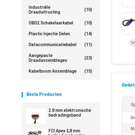
Industriële
(10)
Draaduitrusting
OBD2 Schakelaarkabel
(10)
Plastic Injectie Delen
(14)
Datacommunicatiekabel
(11)
Aangepaste
(23)
Draadassemblages
Kabelboom Assemblage
(15)
Gedeta
Beste Producten
Sp
2.8 mm elektronische
bedradingsband
W
Ma
FCI Apex 2,8 mm