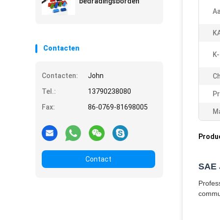
bedradingsborden
Aa
K
Contacten
K-
Contacten:
John
Ch
Tel.:
13790238080
Pr
Fax:
86-0769-81698005
Ma
Produ
Contact
SAE 
Profes
commun