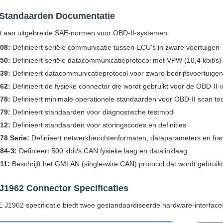
Standaarden Documentatie
t aan uitgebreide SAE-normen voor OBD-II-systemen:
08:
Definieert seriële communicatie tussen ECU's in zware voertuigen
50:
Definieert seriële datacommunicatieprotocol met VPW (10,4 kbit/s)
39:
Definieert datacommunicatieprotocol voor zware bedrijfsvoertuigen
62:
Definieert de fysieke connector die wordt gebruikt voor de OBD-II-i
78:
Definieert minimale operationele standaarden voor OBD-II scan too
79:
Definieert standaarden voor diagnostische testmodi
12:
Definieert standaarden voor storingscodes en definities
78 Serie:
Definieert netwerkberichtenformaten, dataparameters en fra
84-3:
Definieert 500 kbit/s CAN fysieke laag en datalinklaag
11:
Beschrijft het GMLAN (single-wire CAN) protocol dat wordt gebruik
J1962 Connector Specificaties
 J1962 specificatie biedt twee gestandaardiseerde hardware-interface