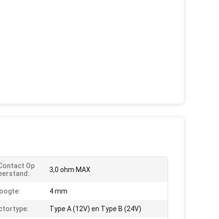
Contact Op
3,0 ohm MAX
eerstand:
oogte:
4 mm
tortype:
Type A (12V) en Type B (24V)