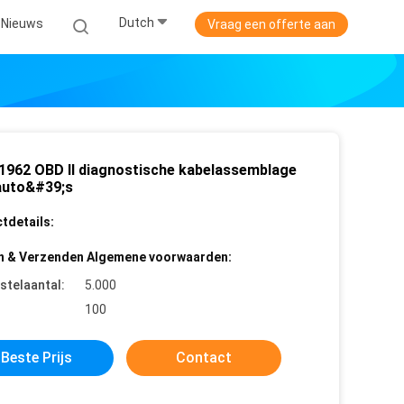
Dutch
Nieuws
Vraag een offerte aan
1962 OBD II diagnostische kabelassemblage
auto&#39;s
tdetails:
n & Verzenden Algemene voorwaarden:
stelaantal:
5.000
100
Beste Prijs
Contact