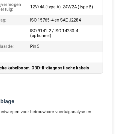
ijvermogen
12V/4A (type A), 24V/2A (type B)
ertuig:
ag:
ISO 15765-4 en SAE J2284
ISO 9141-2 / ISO 14230-4
(optioneel)
laarde:
Pin 5
sche kabelboom
,
OBD-II-diagnostische kabels
mblage
ontworpen voor betrouwbare voertuiganalyse en