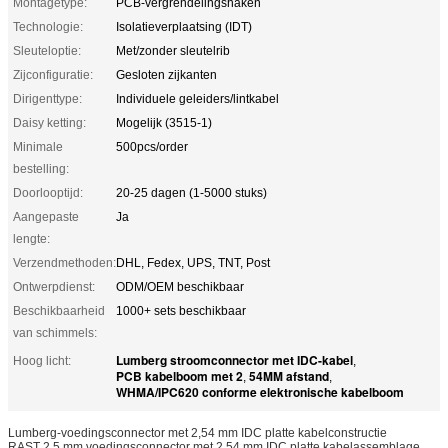
Montagetype:
PCB-vergrendelingshaken
Technologie:
Isolatieverplaatsing (IDT)
Sleuteloptie:
Met/zonder sleutelrib
Zijconfiguratie:
Gesloten zijkanten
Dirigenttype:
Individuele geleiders/lintkabel
Daisy ketting:
Mogelijk (3515-1)
Minimale
500pcs/order
bestelling:
Doorlooptijd:
20-25 dagen (1-5000 stuks)
Aangepaste
Ja
lengte:
Verzendmethoden:
DHL, Fedex, UPS, TNT, Post
Ontwerpdienst:
ODM/OEM beschikbaar
Beschikbaarheid
1000+ sets beschikbaar
van schimmels:
Lumberg stroomconnector met IDC-kabel
Hoog licht:
,
PCB kabelboom met 2
54MM afstand
,
,
WHMA/IPC620 conforme elektronische kabelboom
Lumberg-voedingsconnector met 2,54 mm IDC platte kabelconstructie
RAST 2,5 mm voedingsconnector met 2,54 mm IDC platte kabelassemblage