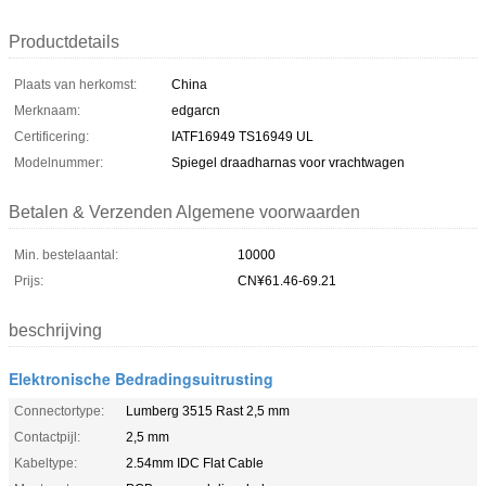
Productdetails
Plaats van herkomst:
China
Merknaam:
edgarcn
Certificering:
IATF16949 TS16949 UL
Modelnummer:
Spiegel draadharnas voor vrachtwagen
Betalen & Verzenden Algemene voorwaarden
Min. bestelaantal:
10000
Prijs:
CN¥61.46-69.21
beschrijving
Elektronische Bedradingsuitrusting
Connectortype:
Lumberg 3515 Rast 2,5 mm
Contactpijl:
2,5 mm
Kabeltype:
2.54mm IDC Flat Cable