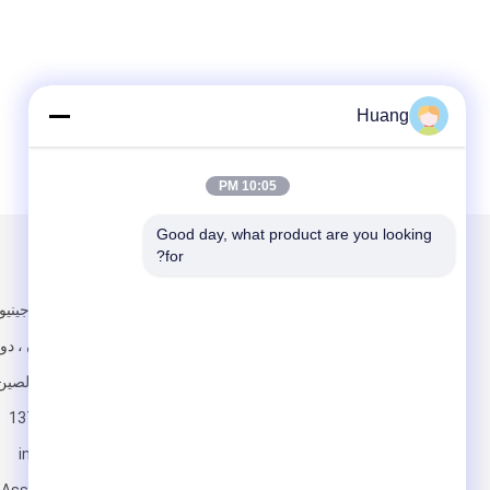
Huang
10:05 PM
Good day, what product are you looking 
for?
البريد بنا
تبعتنا
288 ، فريق جيني
مدينة شاتيان ، دو
قوانغدونغ ، الصين
13790238080
info@China-
أرسلت