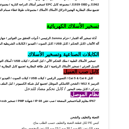
J1962 و J1939 OBD / مجموعة كابل EPC /
تسخير أسلاك الدراجة النارية / مجموعة
تجميع سلك البطارية الهجين
/
انزلاق الأسلاك الأسلاك / مجموعات طوقا غطاء صمام ال
تسخير الأسلاك الكهربائية
آلة الألعاب /
كابل التحكم / كابل USB / كابل الصوت / الفيديو / الكابلات الشريطية المسطحة / الأسلاك المسخرة / الكابلات الأصلية / ملحقات الأسلاك / أسلاك الطاقة / تسخير الأسلاك لآلة القمار
الكابلات الصناعية وتسخير الأسلاك
التبديل الجزئي / تسخير الأسلاك الرياضية / كبل طاقة البطارية /
تجميع كابل البطارية /
كابل صب العميل
الترميز M12 X / الشحن اللاسلكي الموصّل /
تجميع كبل شبكة الكمبيوتر / كبل الملف 
/ كابل تحكم مضاد للتدخل
زنبركي / كابل متحد المحور
نظام الموصل
IP67 مقاوم للماء
تسخير المضخة / صب حقن IP 68 / شهادة PMP / تسخير D-sub المقاوم للماء / كابل المستشعر / M12 X Coding /
التعبئة والتغليف والشحن
كيس PE لكل قطعة.التعبئة والتغليف حسب الطلب متاح.
حجم الكرتون: 40 سم * 30 سم * 23 سم.الكرتون المخصص متاح.