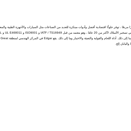
Edgar Auto Harness. ، مع مكاتب التصميم ومصنع تصنيع أكثر من 7260 مترًا مربعًا ، توفر حلولًا اقتصادية أفضل وأدوات مبتكرة للعديد من الصناعات مثل السيارات والأجهزة الطبية و
الإلكترونية والأتمتة الميكانيكية والوقود البديل وغيرها من الصناعات.تخصص Edgar في 
E468011 ، مع موظفين مدربين تدريباً جيداً تم تدريبهم على PMP و IPC620 و 5S وما إلى ذلك. أداة ا