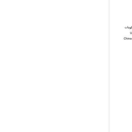
المعلومات
تسخير الأسلاك لأكثر من 20 عامًا ، وهو معتمد من قبل IATF / TS16949 و ISO9001 و UL E468011 و UL
للحام والقولبة والتعبئة والاختبار وما إلى ذلك. يقع Edgar في المركز الهندسي لمنطقة China Great