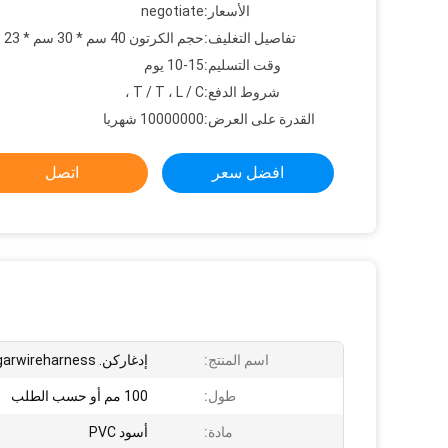
الأسعار:
negotiate
تفاصيل التغليف:
حجم الكرتون 40 سم * 30 سم * 23 سم
وقت التسليم:
10-15 يوم
شروط الدفع:
T / T ، L / C ،
القدرة على العرض:
10000000 شهريا
افضل سعر
اتصل
اسم المنتج:
إدغاركن. Edgarwireharness
طول:
100 مم أو حسب الطلب
مادة:
أسود PVC