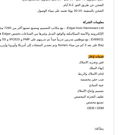
الشحن عن طريق الجو: 2-6 أيام.
الشحن بالسفينة: 10-30 يومًا تعتمد على ميناء الوصول.
معلومات الشركة
es Ltd
Bay على بعد 3 كم من ميناء Humen وتم تصدير المنتجات إلى أمريكا وأوروبا وإيزريا واليابان إلخ.
خدمات إدغار
قص وتجريد الاسلاك
إنهاء السلك
لحام الأسلاك والربط
صب حقن مخصصة
عينة النماذج
تصميم وإنتاج الأسلاك
تغليف التجزئة المخصص
تصنيع مخصص
OEM / ODM
بطاقة: