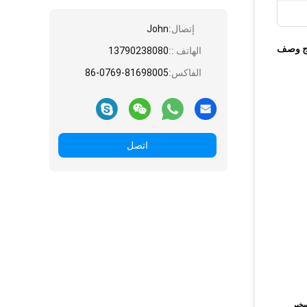
إتصال:
John
ج وصف
الهاتف ::
13790238080
الفاكس:
86-0769-81698005
اتصل
 حامل المصهر / موصل وتسخير