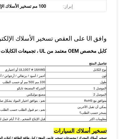
إبراز:
100 مم تسخير الأسلاك الإلكترونية
وافق Ul على العقص تسخير الأسلاك الإلكترونية لآلة Jamma القمار
كابل مخصص OEM معتمد من UL ، تجميعات الكابلات المقولبة ،
تفاصيل المنتج
نوع الكابل
UL1007 # 18AWG أو اختياري
لون
أحمر / أسود / برتقالي / أرجواني / أ
طول
100 مم 500 مم أو حسب الطلب
الموصل 1
الشركة المصنعة تايكو
الموصل 2
مصنع موليكس
متوافق مع RoHS
نعم ، يتوافق اختيار المواد بشكل صارم 
يمكن أن تقبل الآخرين
نعم ، تم قبول الطلب حسب الطلب ، 
يسخر حسب الطلب؟
معلومات اكثر
قبل الإنتاج الضخم ، 2-7 أيام عمل لتأكيد العينة
تسخير أسلاك السيارات