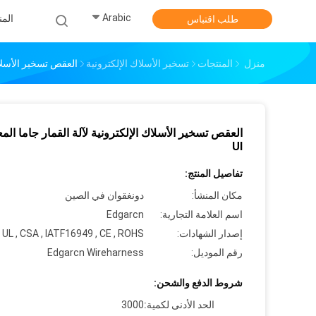
Arabic
الم
طلب اقتباس
منزل
المنتجات
تسخير الأسلاك الإلكترونية
العقص تسخير الأسلاك 
العقص تسخير الأسلاك الإلكترونية لآلة القمار جاما الم
Ul
تفاصيل المنتج:
مكان المنشأ:
دونغقوان في الصين
اسم العلامة التجارية:
Edgarcn
إصدار الشهادات:
UL , CSA , IATF16949 , CE , ROHS
رقم الموديل:
Edgarcn Wireharness
شروط الدفع والشحن:
الحد الأدنى لكمية:
3000