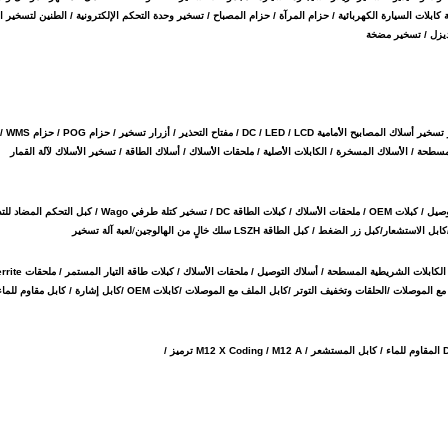
 كابلات السيارة الكهربائية / حزام المرآة / حزام المصباح / تسخير وحدة التحكم الإلكترونية / الطنين لتسخير
ديزل / تسخير مضخة
أداة تسخير آلة القمار /
تسخير الأسلاك الطبية / سلك التحكم الآلي / كبل التحكم / كبلات USB / أسلاك التوصيل / كبلات OEM / ملحقات الأسلاك / كبلات الطاقة DC / تسخير كتلة طرفي 
كابل الاستشعار
/
كبل زر الضغط / كبل الطاقة LSZH سلك خالٍ من الهالوجين
/
لعبة آلة تسخير
مع الموصلات /
الحلقات وتخفيف التوتر /
كابل الملف مع الموصلات /
كابلات OEM /
كابل إشارة /
كابل مقاوم للماء
M12 A ترميز /