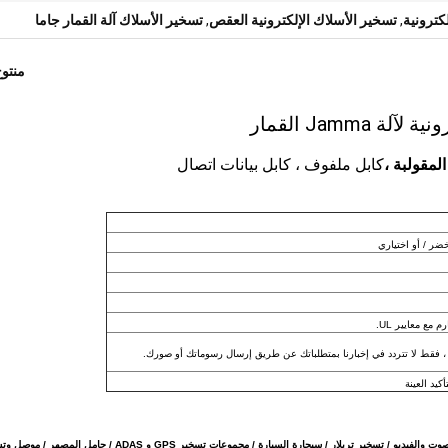
,
تسخير الأسلاك الإلكترونية العقص
,
تسخير الأسلاك آلة القمار جاما
منتو
كابل ملفوف ، كابل بيانات اتصال
خضر / أو اختياري
مع معايير UL.
فقط لا تتردد في إخبارنا بمتطلباتك عن طريق إرسال رسوماتك أو صورك.
تسخير أسلاك المحرك / مجموعات تسخير قابس الوهج / كبل طاقة الطاقة / كبلات الصوت والفيديو / تسخير تريلار / سيجارة السيارة / مجموعات تسخير GPS و ADAS /