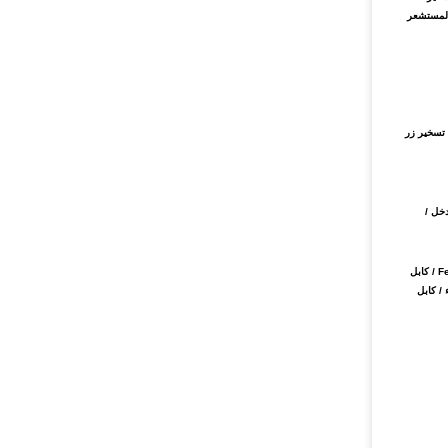
 المستشعر
 حزام Jamma الرئيسي / أدوات التحقق من الفواتير / جهاز تسخير أسلاك المصابيح الأمامية DC / LED / LCD / مفتاح التحذير / أزرار تسخير / حزام POG / حزام WMS / تسخير زر
Wago / كبل التحكم المضاد للتدخل /
كابل Cat 5 & Cat 6 / التصوير الرقمي / كبلات USB / كبلات الصوت / الفيديو / الكابلات الشريطية المسطحة / أسلاك التوصيل / ملحقات الأسلاك / كبلات طاقة التيار المستمر / ملحقات Ferrite / كابل
 / كابل