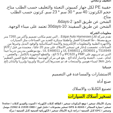
التغليف و مجاني
حقيبة PE لكل جهاز كمبيوتر.
التعبئة والتغليف حسب الطلب متاح.
حجم الكرتون: 40 سم * 30 سم * 23 سم.
كرتون حسب الطلب
متاح.
الشحن عن طريق الجو: 2-6days.
الشحن عن طريق السفينة: 10-30days تعتمد على ميناء الوجهة.
معلومات الشركة
تقدم شركة Edgar Auto Harnesses Ltd. ، التي تضم مكاتب تصميم وأكثر من 7260 متر
مربع مصنعًا ، حلًا اقتصاديًا أفضل وأطقمًا مبتكرة للعديد من الصناعات مثل السيارات
والأجهزة الطبية والمعلومات الإلكترونية والأتمتة الميكانيكية والوقود البديل وغيرها من
الصناعات. تخصصت إدغار في تسخير الأسلاك على مدى 20 عامًا ، معتمدة من قبل IATF /
TS16949 و ISO9001 و UL E468011 و UL E468011 ، مع موظفين مدربين تدريباً جيداً
الذين تم تدريبهم على PMP و IPC620 و 5 S الخ ، والقطع المجهزة بالكامل ، والعقص ،
لحام ، صب ، التعبئة واختبار أداة الخ .. يقع في مركز الهندسة "منطقة خليج الصين العظيم"
داخل 3km لميناء هومين والمنتجات قد تم تصديرها إلى أمريكا وأوروبا وإيزريا واليابان إلخ.
خدماتنا
الاستشارات والمساعدة في التصميم
صنع أداة
تصنيع الكابلات والاسلاك
تسخير أسلاك السيارات
محرك الأسلاك تسخير / توهج المكونات تسخير / الطاقة كابلات الكهرباء / الصوت والفيديو كابلات / Trailar
تسخير / سيارة السجائر / GPS & ADAS تسخير مجموعات / حامل فيوز / J1962 & J1939 OBD موصل
وتسخير / EPC كابل الجمعية /
دراجة نارية الأسلاك تسخير / الكهربائية الجمعية كابل الجمعية / مرآة