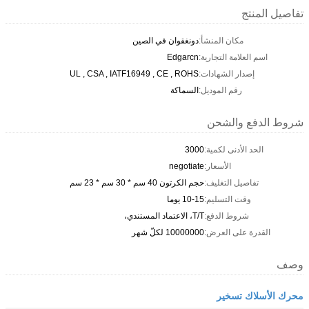
تفاصيل المنتج
مكان المنشأ:
دونغقوان في الصين
اسم العلامة التجارية:
Edgarcn
إصدار الشهادات:
UL , CSA , IATF16949 , CE , ROHS
رقم الموديل:
السماكة
شروط الدفع والشحن
الحد الأدنى لكمية:
3000
الأسعار:
negotiate
تفاصيل التغليف:
حجم الكرتون 40 سم * 30 سم * 23 سم
وقت التسليم:
10-15 يوما
شروط الدفع:
T/T، الاعتماد المستندي،
القدرة على العرض:
10000000 لكلّ شهر
وصف
محرك الأسلاك تسخير