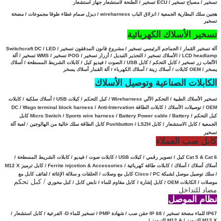
تسخير / مصباح تسخير / ECU تسخير / الطنحة لاستشعار جهاز استشعار
هجين سلك البطارية الجمعية
/
انزلاق الباب wireharness / ديزل صمام غطاء طوقا مجموعات / مضخة
تسخير
تسخير الأسلاك الكهربائية
آلة تسخير القمار / الجماجم الرئيسي تسخير / مشروع قانون المدققون تسخير / Switchcraft DC / LED
/ LCD headlamp الأسلاك تسخير / التحذير التبديل / أزرار تسخير / POG تسخير / WMS تسخير / آلة
الألعاب زر تسخير /
كابل التحكم / كابل USB / الصوت / فيديو كبل / كابلات الشريط المسطحة / أسلاك
يسخر / OEM كابلات / أسلاك زينة / أسلاك الكهرباء / آلة القمار أسلاك يسخر
الكابلات الصناعية وتوصيل الأسلاك
تسخير الأسلاك الطبية / التحكم الآلي Wireharness / كبل التحكم / كبلات USB / أسلاك سلكية / كابلات
OEM / توصيلات الأسلاك / كابلات الطاقة DC / Wago terminal block harness / Anti-Intervation
كبل التحكم / Micro Switch / Sports wire harness / Battery Power cable /
Battery كابل
الجمعية /
كابل الاستشعار
/
كابل
Pushbutton / LSZH كابل الطاقة سلك خالية من الهالوجين
/
لعبة آلة
تسخير
كابل صب العملاء
Cat 5 & Cat 6 كبل / تصوير رقمي / كبلات USB / كابلات صوت / فيديو / كابلات الشريط المسطحة /
أسلاك أسلاك / أسلاك / كابلات طاقة كهربائية / Ferrite injcetion & Accessories / كابل ترميز M12 X
/ سلك توصيل موصل لشبكة Cisco /
PC كابل مع وصلات /
الحلقات و سلالة الإغاثة /
لفائف كابل مع
/ كبل تحكم
موصلات /
الكابلات OEM /
كابل إشارة /
كابل مقاوم للماء / نابض كابل / كبل محوري
مضاد للتداخل
نظام الموصل
IP67 للماء
مضخة تسخير / IP 68 حقن صب / شهادة PMP / تسخير للماء D- الفرعية / كابل استشعار /
M12 X الترميز /
M12 A الترميز /