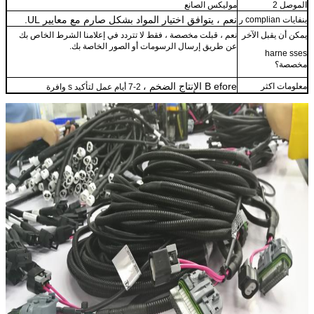
الموصل 2
موليكس الصانع
نعم ،
يتوافق اختيار المواد بشكل صارم مع معايير UL.
بنفايات complian
ر
يمكن أن يقبل الآخر
نعم ، قبلت مخصصة ، فقط لا تتردد في إعلامنا الشرط الخاص بك
عن طريق إرسال الرسومات أو الصور الخاصة بك.
harne
sses
مخصصة؟
efore
B
الإنتاج الضخم ،
معلومات اكثر
2-7 أيام عمل لتأكيد s
وافرة