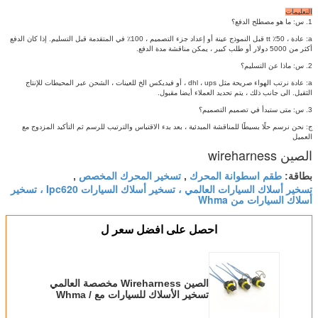
التعليمات
1. س: ما هو مصطلح الدفع؟
a: عادة ، 50٪ tt قبل النموذج عينة أو إعداد جزء التصميم ، 100٪ في المتقدمة قبل التسليم.
إذا كان الدفع
أكثر من 5000 دولار أو طلب كبير ، يمكن مناقشة مدة الدفع.
2. س: ماذا عن التسليم؟
a: عادة نرتب الهواء صريحة مثل dhl ، ups ، أو فيديكس الخ للعينات ، الشحن عبر المحيطات للإنتاج
الثقيل.
الى جانب ذلك ، يتم تحديد العملاء أيضا مقبول.
3. س: متى ستبدأ في تصميم التصميم؟
ج: نحن نرسم حلًا بسيطًا للمناقشة المبدئية ، بعد بدء الاقتباس والترتيب للرسم ثم التأكيد المزدوج مع
العميل
الصين wireharness
طقم اسطوانة المحرك
تسخير المحرك المخصص
بطاقة:
,
,
تسخير أسلاك السيارات العالمي ، تسخير أسلاك السيارات Ipc620 ، تسخير
أسلاك السيارات من Whma
احصل على افضل سعر ل
الصين Wireharness مخصصة العالمي
تسخير الأسلاك للسيارات مع Whma /
Ipc620 Ul المعتمدة