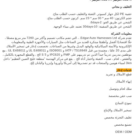
التغليف و مجاني
حقيبة PE لكل جهاز كمبيوتر.
التعبئة والتغليف حسب الطلب متاح.
حجم الكرتون: 40 سم * 30 سم * 23 سم.
كرتون حسب الطلب متاح.
الشحن عن طريق الجو: 2-6days.
الشحن عن طريق السفينة: 10-30days تعتمد على ميناء الوجهة.
معلومات الشركة
تقدم شركة Edgar Auto Harnesses Ltd. ، التي تضم مكاتب تصميم وأكثر من 7260 متر مربع مصنعًا ،
حلًا اقتصاديًا أفضل وأطقمًا مبتكرة للعديد من الصناعات مثل السيارات والأجهزة الطبية والمعلومات
الإلكترونية والأتمتة الميكانيكية والوقود البديل وغيرها من الصناعات.
تخصصت إدغار في تسخير الأسلاك
على مدى 20 عامًا ، معتمدة من قبل IATF / TS16949 و ISO9001 و UL E468011 و UL E468011 ، مع
موظفين مدربين تدريباً جيداً الذين تم تدريبهم على PMP و IPC620 و 5 S الخ ، والقطع المجهزة بالكامل ،
والعقص ، لحام ، صب ، التعبئة واختبار أداة الخ .. يقع في مركز الهندسة "منطقة خليج الصين العظيم" داخل
3km لميناء هومين والمنتجات قد تم تصديرها إلى أمريكا وأوروبا وإيزريا واليابان إلخ.
خدمات إدغار
قطع الأسلاك و تجريد
إنهاء الأسلاك
سلك لحام وتوصيل
صب حقن مخصصة
نموذج النماذج
تسخير الأسلاك والإنتاج
تغليف التجزئة مخصص
تصنيع مخصص
OEM / ODM