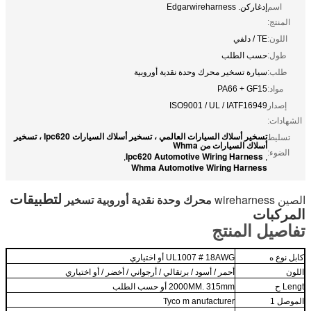
اسم
إدغاركن. Edgarwireharness
المنتج:
اللون:
TE / دلفي
طول:
حسب الطلب
طلب:
سيارة تسخير محرك وحدة نقدية أوروبية
مواد:
PA66 + GF15
إصدار
ISO9001 / UL / IATF16949
الشهادات:
تسخير أسلاك السيارات العالمي ، تسخير أسلاك السيارات Ipc620 ، تسخير
تسليط
أسلاك السيارات من Whma
الضوء:
Ipc620 Automotive Wiring Harness
,
,
Whma Automotive Wiring Harness
لتطبيقات
الصين wireharness
محرك وحدة نقدية أوروبية تسخير
المركبات
تفاصيل المنتج
كابل
نوع
ه
UL1007 # 18AWG أو اختياري
اللون
أحمر / أسود / برتقالي / أرجواني / أخضر / أو اختياري
Lengt
ح
315mm أو حسب الطلب
2000MM.
الموصل
1
anufacturer
Tyco m