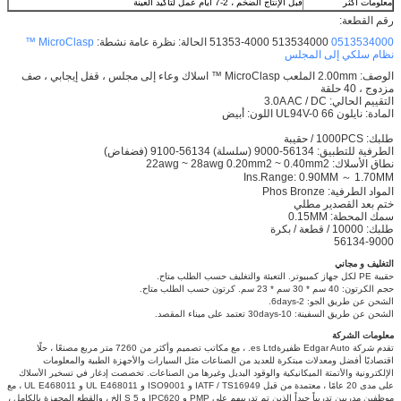
معلومات اكثر
قبل الإنتاج الضخم ، 2-7 أيام عمل لتأكيد العينة
رقم القطعة:
0513534000
513534000 51353-4000 الحالة: نظرة عامة نشطة:
MicroClasp ™
نظام سلكي إلى المجلس
الوصف: 2.00mm الملعب MicroClasp ™ اسلاك وعاء إلى مجلس ، قفل إيجابي ، صف
مزدوج ، 40 حلقة
التقييم الحالي: 3.0A AC / DC
المادة: نايلون 66 UL94V-0 اللون: أبيض
طلبك: 1000PCS / حقيبة
الطرفية للتطبيق: 56134-9000 (سلسلة) 56134-9100 (فضفاض)
نطاق الأسلاك: 22awg ~ 28awg 0.20mm2 ~ 0.40mm2
Ins.Range: 0.90MM ～ 1.70MM
المواد الطرفية: Phos Bronze
ختم بعد القصدير مطلي
سمك المحطة: 0.15MM
طلبك: 10000 / قطعة / بكرة
56134-9000
التغليف و مجاني
حقيبة PE لكل جهاز كمبيوتر.
التعبئة والتغليف حسب الطلب متاح.
حجم الكرتون: 40 سم * 30 سم * 23 سم.
كرتون حسب الطلب متاح.
الشحن عن طريق الجو: 2-6days.
الشحن عن طريق السفينة: 10-30days تعتمد على ميناء المقصد.
معلومات الشركة
تقدم شركة Edgar Auto ظفيرةes Ltd. ، مع مكاتب تصميم وأكثر من 7260 متر مربع مصنعًا ، حلًا
اقتصاديًا أفضل ومعدلات مبتكرة للعديد من الصناعات مثل السيارات والأجهزة الطبية والمعلومات
الإلكترونية والأتمتة الميكانيكية والوقود البديل وغيرها من الصناعات.
تخصصت إدغار في تسخير الأسلاك
على مدى 20 عامًا ، معتمدة من قبل IATF / TS16949 و ISO9001 و UL E468011 و UL E468011 ، مع
موظفين مدربين تدريباً جيداً الذين تم تدريبهم على PMP و IPC620 و 5 S الخ ، والقطع المجهزة بالكامل ،