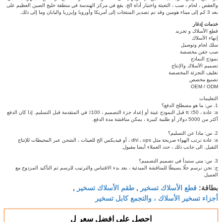
والعقص ، لحام ، صب ، التعبئة واختبار أداة الخ. يقع في مركز الهندسة في منطقة خليج الصين العظيم على
بعد 3 كم إلى ميناء هومين وقد تم تصدير المنتجات إلى أمريكا وأوروبا وإيزريا واليابان وما إلى ذلك.
خدمات إدغار
قطع الأسلاك و تجريد
إنهاء الأسلاك
سلك لحام وتوصيل
صب حقن مخصصة
نموذج النماذج
تصميم الأسلاك والإنتاج
تغليف التجزئة المخصصة
تصنيع مخصص
OEM / ODM
التعليمات
1. س: ما هو مصطلح الدفع؟
a: عادة ، 50٪ tt قبل النموذج عينة أو إعداد جزء التصميم ، 100٪ في المتقدمة قبل التسليم.
إذا كان الدفع
أكثر من 5000 دولار أو طلبية كبيرة ، يمكن مناقشة مدة الدفع.
2. س: ماذا عن التسليم؟
a: عادة نرتب الهواء صريحة مثل dhl ، ups ، أو فيديكس الخ للعينات ، الشحن عبر المحيطات للإنتاج
الثقيل.
الى جانب ذلك ، حدد العملاء أيضا مقبول.
3. س: متى ستبدأ في تصميم التصميم؟
ج: نحن نرسم حلًا بسيطًا للمناقشة المبدئية ، بعد بدء الاقتباس والترتيب للرسم ثم التأكيد المزدوج مع
العميل
قطع الأسلاك تسخير
طقم الأسلاك تسخير
بطاقة:
,
,
أجزاء تسخير الأسلاك ، والتجمع كابل تسخير
احصل على افضل سعر ل