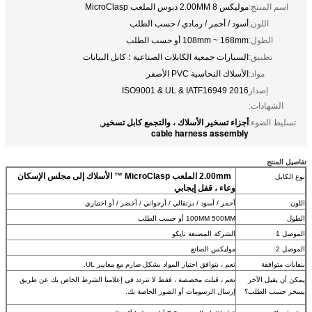
اسم المنتج:
موليكس 2.00MM 8 دبوس الملعب MicroClasp
اللون:
أسود / أحمر / رمادي / حسب الطلب
الطول:
108mm ~ 168mm أو حسب الطلب
تطبيق:
السيارات جمعية الكابلات الصناعية ؛ كابل البيانات
مواد:
الأسلاك النحاسية PVC الأصفر
إصدار
ISO9001 & UL & IATF16949 2016
الشهادات:
أجزاء تسخير الأسلاك ، والتجمع كابل تسخير
تسليط الضوء:
,
cable harness assembly
تفاصيل المنتج
2.00mm الملعب MicroClasp ™ الأسلاك إلى مجلس الإسكان
نوع الكابل
وعاء ، قفل إيجابي
اللون
أحمر / أسود / برتقالي / أرجواني / أخضر / أو اختياري
الطول
100MM 500MM أو حسب الطلب
الموصل 1
الشركة المصنعة تايكو
الموصل 2
موليكس الصانع
بنفايات متوافقة
نعم ، يتوافق اختيار المواد بشكل صارم مع معايير UL.
يمكن أن يقبل الآخر
نعم ، قبلت مخصصة ، فقط لا تتردد في إعلامنا الشرط الخاص بك عن طريق
يسخر حسب الطلب؟
إرسال الرسومات أو الصور الخاصة بك.