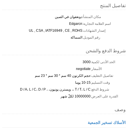
تفاصيل المنتج
مكان المنشأ:
دونغقوان في الصين
اسم العلامة التجارية:
Edgarcn
إصدار الشهادات:
UL , CSA , IATF16949 , CE , ROHS
رقم الموديل:
السماكة
شروط الدفع والشحن
الحد الأدنى لكمية:
3000
الأسعار:
negotiate
تفاصيل التغليف:
حجم الكرتون 40 سم * 30 سم * 23 سم
وقت التسليم:
10-15 يوما
شروط الدفع:
T / T، L / C ،، ويسترن يونيون، ، D / A، L / C، D / P
القدرة على العرض:
10000000 لكلّ شهر
وصف
الأسلاك تسخير الجمعية