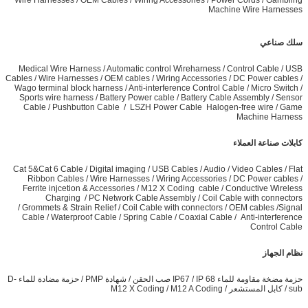
Machine Wire Harnesses
سلك صناعي
Medical Wire Harness / Automatic control Wireharness / Control Cable / USB
Cables / Wire Harnesses / OEM cables / Wiring Accessories / DC Power cables /
Wago terminal block harness / Anti-interference Control Cable / Micro Switch /
Sports wire harness / Battery Power cable / Battery Cable Assembly / Sensor
Cable / Pushbutton Cable / LSZH Power Cable Halogen-free wire / Game
Machine Harness
كابلات صناعة العملاء
Cat 5&Cat 6 Cable / Digital imaging / USB Cables / Audio / Video Cables / Flat
Ribbon Cables / Wire Harnesses / Wiring Accessories / DC Power cables /
Ferrite injcetion & Accessories / M12 X Coding cable / Conductive Wireless
Charging / PC Network Cable Assembly / Coil Cable with connectors
/ Grommets & Strain Relief / Coil Cable with connectors / OEM cables /Signal
Cable / Waterproof Cable / Spring Cable / Coaxial Cable / Anti-interference
Control Cable
نظام الجهاز
حزمة مضخة مقاومة للماء IP67 / IP 68 صب الحقن / شهادة PMP / حزمة مضادة للماء D-
sub / كابل المستشعر / M12 X Coding / M12 A Coding