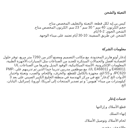
التعبئة والشحن
كيس بي.إيه لكل قطعة. التعبئة والتغليف المخصص متاح.
حجم الكرتون: 40 سم * 30 سم * 23 سم. الكرتون المخصص متاح.
الشحن الجوي: 2-6 أيام.
الشحن عن طريق السفينة: 10-30 أيام تعتمد على ميناء الوجهة.
معلومات الشركة
إدغار أوتو هارنز المحدودة، مع مكاتب التصميم ومصنع أكثر من 7260 متر مربع، توفر حلول
اقتصادية أفضل والحمالات المبتكرة للعديد من الصناعات مثل السيارات،الأجهزة الطبية،
المعلومات الإلكترونية، الأتمتة الميكانيكية، الوقود البديل وغيرها من الصناعات.UL
E468011 و UL E468011، مع موظفين مدربين تدريبا جيدا الذين تم تدريبهم على PMP،
IPC620، و 5S الخ، مجهزة بالكامل للقطع، والخزف، واللحام، والصب، وتعبئة واختبار
الأدوات الخ."إدغار" تقع في مركز الهندسة في منطقة الخليج الكبير الصيني على بعد 3
كيلومترات من ميناء "هيومن" و تم تصدير المنتجات إلى أمريكا، أوروبا، إسرائيل، اليابان،
الخ
خدمات إدغار
قطع الأسلاك و إزالتها
إنهاء السلك
لحام الأسلاك وتوصيل الأسلاك
طلاء حقن مخصص