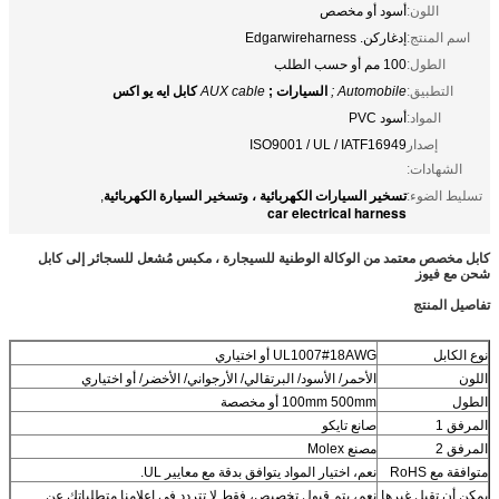
اللون:
أسود أو مخصص
اسم المنتج:
إدغاركن. Edgarwireharness
الطول:
100 مم أو حسب الطلب
التطبيق:
Automobile ;
السيارات ;
AUX cable
كابل ايه يو اكس
المواد:
أسود PVC
إصدار
ISO9001 / UL / IATF16949
الشهادات:
تسخير السيارات الكهربائية ، وتسخير السيارة الكهربائية
تسليط الضوء:
,
car electrical harness
كابل مخصص معتمد من الوكالة الوطنية للسيجارة ، مكبس مُشعل للسجائر إلى كابل
شحن مع فيوز
تفاصيل المنتج
نوع الكابل
UL1007#18AWG أو اختياري
اللون
الأحمر/ الأسود/ البرتقالي/ الأرجواني/ الأخضر/ أو اختياري
الطول
100mm 500mm أو مخصصة
المرفق 1
صانع تايكو
المرفق 2
مصنع Molex
متوافقة مع RoHS
نعم، اختيار المواد يتوافق بدقة مع معايير UL.
يمكن أن تقبل غيرها
نعم، يتم قبول تخصيص، فقط لا تتردد في إعلامنا متطلباتك عن