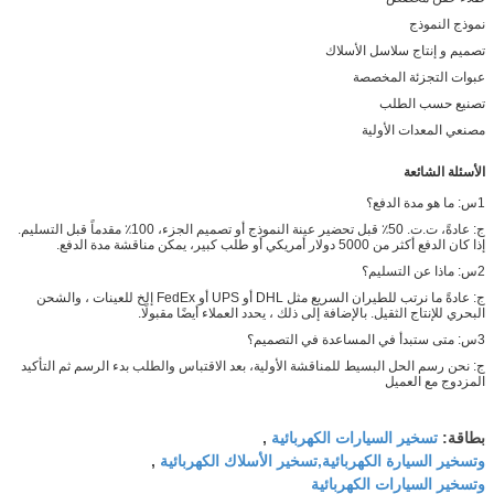
نموذج النموذج
تصميم و إنتاج سلاسل الأسلاك
عبوات التجزئة المخصصة
تصنيع حسب الطلب
مصنعي المعدات الأولية
الأسئلة الشائعة
1س: ما هو مدة الدفع؟
ج: عادةً، ت.ت. 50٪ قبل تحضير عينة النموذج أو تصميم الجزء، 100٪ مقدماً قبل التسليم.
إذا كان الدفع أكثر من 5000 دولار أمريكي أو طلب كبير، يمكن مناقشة مدة الدفع.
2س: ماذا عن التسليم؟
ج: عادةً ما نرتب للطيران السريع مثل DHL أو UPS أو FedEx إلخ للعينات ، والشحن
البحري للإنتاج الثقيل. بالإضافة إلى ذلك ، يحدد العملاء أيضًا مقبولًا.
3س: متى ستبدأ في المساعدة في التصميم؟
ج: نحن رسم الحل البسيط للمناقشة الأولية، بعد الاقتباس والطلب بدء الرسم ثم التأكيد
المزدوج مع العميل
تسخير السيارات الكهربائية
بطاقة:
,
وتسخير السيارة الكهربائية,تسخير الأسلاك الكهربائية
,
وتسخير السيارات الكهربائية