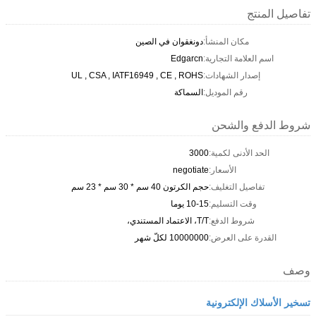
تفاصيل المنتج
مكان المنشأ:
دونغقوان في الصين
اسم العلامة التجارية:
Edgarcn
إصدار الشهادات:
UL , CSA , IATF16949 , CE , ROHS
رقم الموديل:
السماكة
شروط الدفع والشحن
الحد الأدنى لكمية:
3000
الأسعار:
negotiate
تفاصيل التغليف:
حجم الكرتون 40 سم * 30 سم * 23 سم
وقت التسليم:
10-15 يوما
شروط الدفع:
T/T، الاعتماد المستندي،
القدرة على العرض:
10000000 لكلّ شهر
وصف
تسخير الأسلاك الإلكترونية