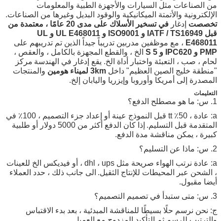
من الصناعات مثل السيارات والأجهزة الطبية والمعلومات
الإلكترونية والأتمتة الميكانيكية والوقود البديل وغيرها من الصناعات.
تخصصت
إدغار
في تسخير الأسلاك على مدى 20 عامًا ، معتمدة من
قبل IATF / TS16949 و ISO9001 و UL E468011 و UL
E468011
، مع موظفين مدربين تدريباً جيداً الذين تم تدريبهم على
PMP و IPC620 و 5 S
الخ ، والقطع المجهزة بالكامل ، والعقص ،
لحام ، صب ، التعبئة واختبار أداة الخ.
يقع إدغار في
الهندسة
مركز
"منطقة خليج الصين العظيم" داخل
3km لميناء هومين
والمنتجات
المصدرة إلى أمريكا
وأوروبا
وإيزريا واليابان إلخ.
التعليمات
1. س: ما هو مصطلح الدفع؟
a: عادة ، 50٪ tt قبل النموذج عينة أو إعداد جزء التصميم ، 100٪ في
المتقدمة قبل التسليم.
إذا كان الدفع أكثر من 5000 دولار أو طلبية
كبيرة ، يمكن مناقشة مدة الدفع.
2. س: ماذا عن التسليم؟
a: عادة نرتب الهواء صريحة مثل dhl ، ups ، أو فيديكس الخ للعينات
، الشحن عبر المحيطات للإنتاج الثقيل.
الى جانب ذلك ، حدد العملاء
أيضا مقبول.
3. س: متى ستبدأ في تصميم التصميم؟
ج: نحن نرسم حلًا بسيطًا للمناقشة المبدئية ، بعد بدء الاقتباس
والترتيب للرسم ثم التأكيد المزدوج مع العميل