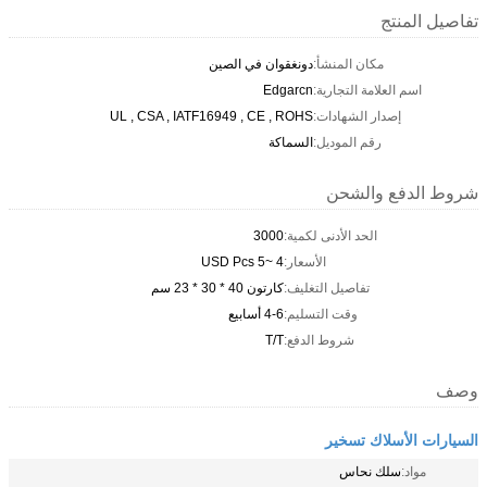
تفاصيل المنتج
مكان المنشأ:
دونغقوان في الصين
اسم العلامة التجارية:
Edgarcn
إصدار الشهادات:
UL , CSA , IATF16949 , CE , ROHS
رقم الموديل:
السماكة
شروط الدفع والشحن
الحد الأدنى لكمية:
3000
الأسعار:
4 ~5 USD Pcs
تفاصيل التغليف:
كارتون 40 * 30 * 23 سم
وقت التسليم:
4-6 أسابيع
شروط الدفع:
T/T
وصف
السيارات الأسلاك تسخير
مواد:
سلك نحاس