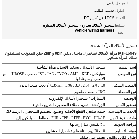
الموصل:
دلفي
الطول:
حسب الطلب
التعبئة:
1PCS في كيس PE
تسخير الأسلاك سيارة ، تسخير الأسلاك السيارة
تسليط
,
vehicle wiring harness
الضوء:
تسخير الأسلاك المرآة للشاحنة
IATF16949 مرآة الأسلاك تسخير ل ماجنا ، دلفي 8pin و 2pin حقن المكونات لسيليكون
سلك المرآة تسخير
اسم المنتج
تسخير الأسلاك ، تسخير الأسلاك
مرآة لشاحنة
نوع الموصل
موليكس ، JST ، JAE ، TYCO ، AMP ، KET ، دلفي ، HIROSE ، إلخ
الأصلي أو ما يعادلها
الملعب السكني
1.0 ، 2.0 ، 2.54 ، 3.0 ، 3.96 ، 6.35mm أو تحت طلب الزبون
نوع المحطة
IDC ، مجعد ، ملحوم
الوضعية
السيارات / تسخير الأسلاك الإلكترونية
تحضير الكابل
الزركشة ، تجريد ، طلاء القصدير ، التدريع ، التواء
الخدمات الهندسية:
خدمة صانعي القطع الأصلية وتصنيع التصميم الشخصي ، الرسم 2D
مادة سترة الكابل
PUR ، TPE ، PTFE ، PVC ، HD-PE ، مطاط ، سيليكون إلخ.
مراقبة الجودة:
1
٪ تفتيش قبل إرسالها
موعد التسليم
10 - 20 يوم ، بناء على تفاصيل المشاريع
طول الكابل واللون
يعتمد على طلبك