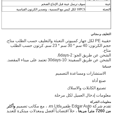
عينة
سوف ترسل عينة قبل الإنتاج الضخم
التعبئة
10PCS لكل كيس مع التسمية ، وتصدير الكرتون القياسية
التغليف و مجاني
حقيبة PE لكل جهاز كمبيوتر.
التعبئة والتغليف حسب الطلب متاح.
حجم الكرتون: 40 سم * 30 سم * 23 سم.
كرتون حسب الطلب
متاح.
الشحن عن طريق الجو: 2-6days.
الشحن عن طريق السفينة: 10-30days تعتمد على ميناء المقصد.
خدماتنا
الاستشارات ومساعدة التصميم
صنع أداة
تصنيع الكابلات والاسلاك
معلومات إدخال العميل لكل مرحلة
معلومات الشركة
تقدم شركة Edgar Auto ظفيرةes Ltd. ، مع مكاتب تصميم
وأكثر
من 7260 متراً مربعاً
، حلاً اقتصادياً أفضل ومعدلات مبتكرة للعديد