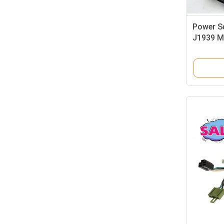
Power Se
J1939 M
Deutsch
Waterpr
Vehicles