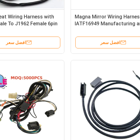
at Wiring Harness with
Magna Mirror Wiring Harnes
ale To J1962 Female 6pin
IATF16949 Manufacturing a
 Connector IP68
Customized Length for
oof for Heavy-Duty
Automotive Applications
افضل سعر
افضل سعر