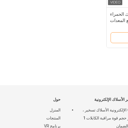
 الحمراء
يع المعدات
م الشخصي
للسيارات
 الأسلاك الإلكترونية
حول
Oem الإلكترونية الأسلاك تسخير ،
المنزل
معيار حجم قوة مراقبة الكابلات 1
المنتجات
لضمان
برنامج VR