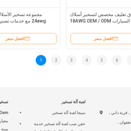
 تغليف مخصص لتسخير أسلاك
مجموعة تسخير الأسلاك
السيارات 18AWG OEM / ODM
24awg مع خدمات تصن
الأصلية / تصنيع التصمي
افضل سعر
افضل سعر
1
2
3
4
5
6
لعبة آلة تسخير
تسخير
و ، قرية داني ،
سيجا لعبة آلة تسخير
نغقوان ،
حقن صب لعبة آلة تسخير خدمة
سنة ا