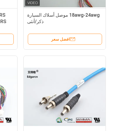
18awg-24awg موصل أسلاك السيارة
ذكر/أنثى
افضل سعر