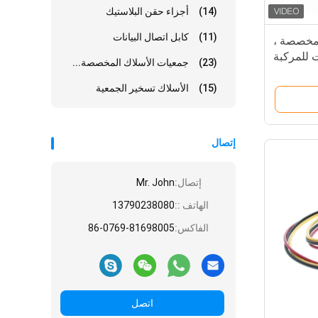
(14)
أجزاء حقن البلاستيك
(11)
كابل اتصال البيانات
لمخصصة ،
(23)
جمعيات الأسلاك المخصصة...
(15)
الأسلاك تسخير الجمعية
إتصال
إتصال:
Mr. John
الهاتف ::
13790238080
الفاكس:
86-0769-81698005
اتصل