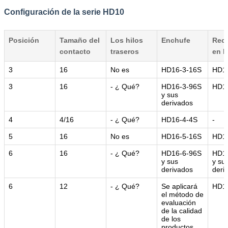
Configuración de la serie HD10
Posición
Tamaño del
Los hilos
Enchufe
Rec
contacto
traseros
en l
3
16
No es
HD16-3-16S
HD1
3
16
- ¿ Qué?
HD16-3-96S
HD1
y sus
derivados
4
4/16
- ¿ Qué?
HD16-4-4S
-
5
16
No es
HD16-5-16S
HD1
6
16
- ¿ Qué?
HD16-6-96S
HD1
y sus
y su
derivados
deri
6
12
- ¿ Qué?
Se aplicará
HD1
el método de
evaluación
de la calidad
de los
productos.