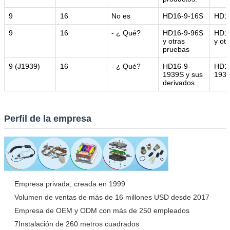
9
16
No es
HD16-9-16S
HD1
9
16
- ¿ Qué?
HD16-9-96S
HD1
y otras
y otr
pruebas
9 (J1939)
16
- ¿ Qué?
HD16-9-
HD14
1939S y sus
193
derivados
Perfil de la empresa
Empresa privada, creada en 1999
Volumen de ventas de más de 16 millones USD desde 2017
Empresa de OEM y ODM con más de 250 empleados
7Instalación de 260 metros cuadrados