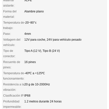
Material
XLPE
aislante:
Forma del
Alambre plano
material:
Temperatura de
-20~80°c
trabajo:
Paso:
4mm
Voltagem del
12V para coche, 24V para vehículo pesado
vehículo:
Tipo de
Tipo A (12 V), Tipo B (24 V)
conector:
Recuento de
16 pines
pines:
Temperatura de
-40ºC a +125ºC
funcionamiento:
Resistencia a la
20 g de 10-2000Hz
vibración:
Clasificación IP:
IP68
Profundidad
1.2 metros durante 24 horas
impermeable: