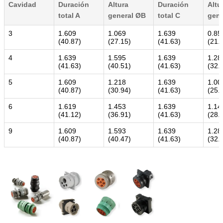
Cavidad
Duración
Altura
Duración
Altu
total A
general ØB
total C
gene
3
1.609
1.069
1.639
0.85
(40.87)
(27.15)
(41.63)
(21.
4
1.639
1.595
1.639
1.28
(41.63)
(40.51)
(41.63)
(32.
5
1.609
1.218
1.639
1.00
(40.87)
(30.94)
(41.63)
(25.
6
1.619
1.453
1.639
1.14
(41.12)
(36.91)
(41.63)
(28.
9
1.609
1.593
1.639
1.28
(40.87)
(40.47)
(41.63)
(32.