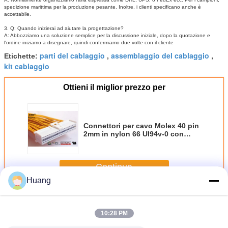
spedizione marittima per la produzione pesante.
Inoltre, i clienti specificano anche è
accettabile.
3. Q: Quando inizierai ad aiutare la progettazione?
A: Abbozziamo una soluzione semplice per la discussione iniziale, dopo la quotazione e
l'ordine iniziamo a disegnare, quindi confermiamo due volte con il cliente
parti del cablaggio
assemblaggio del cablaggio
Etichette:
,
,
kit cablaggio
Ottieni il miglior prezzo per
Connettori per cavo Molex 40 pin
2mm in nylon 66 Ul94v-0 con
corrente nominale 3,0a ca cc
Continua
Huang
Assemblaggio cablaggio
Più
10:28 PM