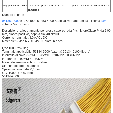
Maggiori informazioni
Prima della produzione di massa, 2-7 giorni lavorativi per confermare il
campione
Numero di parte:
0513534000
513534000 51353-4000 Stato: attivo Panoramica: sistema
cavo-
scheda MicroClasp
™
Descrizione: alloggiamento per prese cavo-scheda Pitch MicroClasp ™ da 2,00
mm, blocco positivo, doppia fila, 40 circuiti
Corrente nominale: 3.0 A AC / DC
Materiale: Nylon 66 UL94V-0 Colore: bianco
Q'ty: 1000Pcs / Bag
Terminale applicabile: 56134-9000 (catena) 56134-9100 (libero)
Intervallo di cavi: 22AWG ~ 28AWG 0.20MM2 ~ 0.40MM2
Ins.Range: 0.90MM ~ 1.70MM
Materiale terminale: bronzo Phos
Stampaggio dopo stagnato
Spessore terminale: 0,15 mm
Q'ty: 10000 / Pcs / Reel
56134-9000