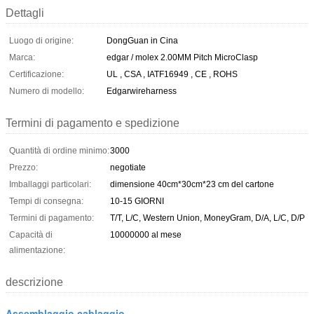
Dettagli
Luogo di origine:
DongGuan in Cina
Marca:
edgar / molex 2.00MM Pitch MicroClasp
Certificazione:
UL , CSA , IATF16949 , CE , ROHS
Numero di modello:
Edgarwireharness
Termini di pagamento e spedizione
Quantità di ordine minimo:
3000
Prezzo:
negotiate
Imballaggi particolari:
dimensione 40cm*30cm*23 cm del cartone
Tempi di consegna:
10-15 GIORNI
Termini di pagamento:
T/T, L/C, Western Union, MoneyGram, D/A, L/C, D/P
Capacità di
10000000 al mese
alimentazione:
descrizione
Assemblaggio cablaggio