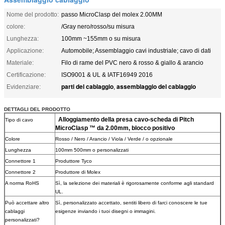
Nome del prodotto:
passo MicroClasp del molex 2.00MM
colore:
/Gray nero/rosso/su misura
Lunghezza:
100mm ~155mm o su misura
Applicazione:
Automobile; Assemblaggio cavi industriale; cavo di dati
Materiale:
Filo di rame del PVC nero & rosso & giallo & arancio
Certificazione:
ISO9001 & UL & IATF16949 2016
parti del cablaggio
assemblaggio del cablaggio
Evidenziare:
,
DETTAGLI DEL PRODOTTO
Alloggiamento della presa cavo-scheda di Pitch
Tipo di cavo
MicroClasp ™ da 2.00mm, blocco positivo
Colore
Rosso / Nero / Arancio / Viola / Verde / o opzionale
Lunghezza
100mm 500mm o personalizzati
Connettore 1
Produttore Tyco
Connettore 2
Produttore di Molex
A norma RoHS
Sì, la selezione dei materiali è rigorosamente conforme agli standard
UL.
Può accettare altro
Sì, personalizzato accettato, sentiti libero di farci conoscere le tue
cablaggi
esigenze inviando i tuoi disegni o immagini.
personalizzati?