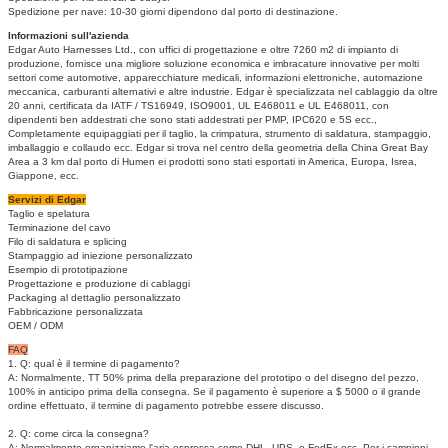
Spedizione per nave: 10-30 giorni dipendono dal porto di destinazione.
Informazioni sull'azienda
Edgar Auto Harnesses Ltd., con uffici di progettazione e oltre 7260 m2 di impianto di
produzione, fornisce una migliore soluzione economica e imbracature innovative per molti
settori come automotive, apparecchiature medicali, informazioni elettroniche, automazione
meccanica, carburanti alternativi e altre industrie.
Edgar è specializzata nel cablaggio da oltre
20 anni, certificata da IATF / TS16949, ISO9001, UL E468011 e UL E468011, con
dipendenti ben addestrati che sono stati addestrati per PMP, IPC620 e 5S ecc.,
Completamente equipaggiati per il taglio, la crimpatura, strumento di saldatura, stampaggio,
imballaggio e collaudo ecc. Edgar si trova nel centro della geometria della China Great Bay
Area a 3 km dal porto di Humen ei prodotti sono stati esportati in America, Europa, Isrea,
Giappone, ecc.
Servizi di Edgar
Taglio e spelatura
Terminazione del cavo
Filo di saldatura e splicing
Stampaggio ad iniezione personalizzato
Esempio di prototipazione
Progettazione e produzione di cablaggi
Packaging al dettaglio personalizzato
Fabbricazione personalizzata
OEM / ODM
FAQ
1. Q: qual è il termine di pagamento?
A: Normalmente, TT 50% prima della preparazione del prototipo o del disegno del pezzo,
100% in anticipo prima della consegna.
Se il pagamento è superiore a $ 5000 o il grande
ordine effettuato, il termine di pagamento potrebbe essere discusso.
2. Q: come circa la consegna?
A: Normalmente organizziamo l'aria espressa come DHL, UPS, o FedEx ecc. Per i campioni,