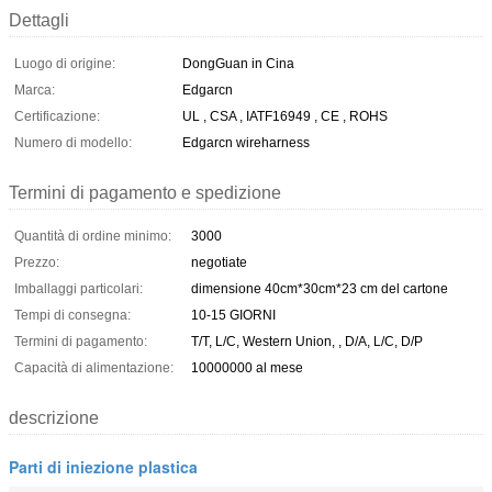
Dettagli
Luogo di origine:
DongGuan in Cina
Marca:
Edgarcn
Certificazione:
UL , CSA , IATF16949 , CE , ROHS
Numero di modello:
Edgarcn wireharness
Termini di pagamento e spedizione
Quantità di ordine minimo:
3000
Prezzo:
negotiate
Imballaggi particolari:
dimensione 40cm*30cm*23 cm del cartone
Tempi di consegna:
10-15 GIORNI
Termini di pagamento:
T/T, L/C, Western Union, , D/A, L/C, D/P
Capacità di alimentazione:
10000000 al mese
descrizione
Parti di iniezione plastica