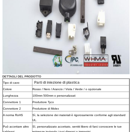
DETTAGLI DEL PRODOTTO
Parti di iniezione di plastica
Tipo di cavo
Colore
Rosso / Nero / Arancio / Viola / Verde / o opzionale
Lunghezza
100mm 500mm o personalizzati
Connettore 1
Produttore Tyco
Connettore 2
Produttore di Molex
A norma RoHS
Sì, la selezione dei materiali è rigorosamente conforme agli standard
UL.
Può accettare altro
Sì, personalizzato accettato, sentiti libero di farci conoscere le tue
cablaggi
esigenze inviando i tuoi disegni o immagini.