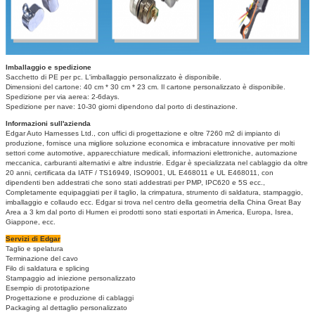
Imballaggio e spedizione
Sacchetto di PE per pc.
L'imballaggio personalizzato è disponibile.
Dimensioni del cartone: 40 cm * 30 cm * 23 cm.
Il cartone personalizzato è disponibile.
Spedizione per via aerea: 2-6days.
Spedizione per nave: 10-30 giorni dipendono dal porto di destinazione.
Informazioni sull'azienda
Edgar Auto Harnesses Ltd., con uffici di progettazione e oltre 7260 m2 di impianto di
produzione, fornisce una migliore soluzione economica e imbracature innovative per molti
settori come automotive, apparecchiature medicali, informazioni elettroniche, automazione
meccanica, carburanti alternativi e altre industrie.
Edgar è specializzata nel cablaggio da oltre
20 anni, certificata da IATF / TS16949, ISO9001, UL E468011 e UL E468011, con
dipendenti ben addestrati che sono stati addestrati per PMP, IPC620 e 5S ecc.,
Completamente equipaggiati per il taglio, la crimpatura, strumento di saldatura, stampaggio,
imballaggio e collaudo ecc. Edgar si trova nel centro della geometria della China Great Bay
Area a 3 km dal porto di Humen ei prodotti sono stati esportati in America, Europa, Isrea,
Giappone, ecc.
Servizi di Edgar
Taglio e spelatura
Terminazione del cavo
Filo di saldatura e splicing
Stampaggio ad iniezione personalizzato
Esempio di prototipazione
Progettazione e produzione di cablaggi
Packaging al dettaglio personalizzato