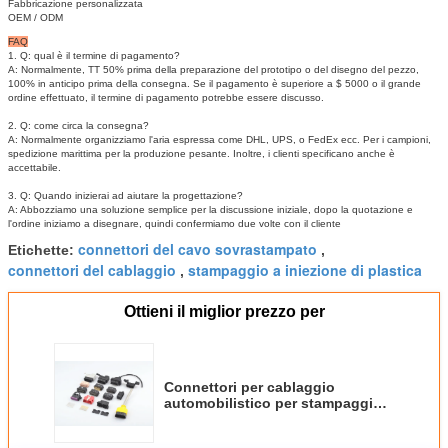
Fabbricazione personalizzata
OEM / ODM
FAQ
1. Q: qual è il termine di pagamento?
A: Normalmente, TT 50% prima della preparazione del prototipo o del disegno del pezzo,
100% in anticipo prima della consegna.
Se il pagamento è superiore a $ 5000 o il grande
ordine effettuato, il termine di pagamento potrebbe essere discusso.
2. Q: come circa la consegna?
A: Normalmente organizziamo l'aria espressa come DHL, UPS, o FedEx ecc. Per i campioni,
spedizione marittima per la produzione pesante.
Inoltre, i clienti specificano anche è
accettabile.
3. Q: Quando inizierai ad aiutare la progettazione?
A: Abbozziamo una soluzione semplice per la discussione iniziale, dopo la quotazione e
l'ordine iniziamo a disegnare, quindi confermiamo due volte con il cliente
connettori del cavo sovrastampato
Etichette:
,
connettori del cablaggio
stampaggio a iniezione di plastica
,
Ottieni il miglior prezzo per
Connettori per cablaggio
automobilistico per stampaggio a
iniezione con approvazione
Iso9001 UL