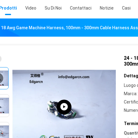
Prodotti
Video
Su Di Noi
Contattaci
Notizie
Casi
- 18 Awg Game Machine Harness, 100mm - 300mm Cable Harness As
24 - 
300mm
Dettagl
Luogo d
Marca:
Certifi
Numero
Termin
Quantit