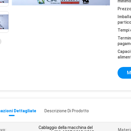
minimo
Prezzo
Imball
partico
Tempi 
Termini
pagam
Capaci
alimen
M
azioni Dettagliate
Descrizione Di Prodotto
Cablaggio della macchina del
vo:
Materi