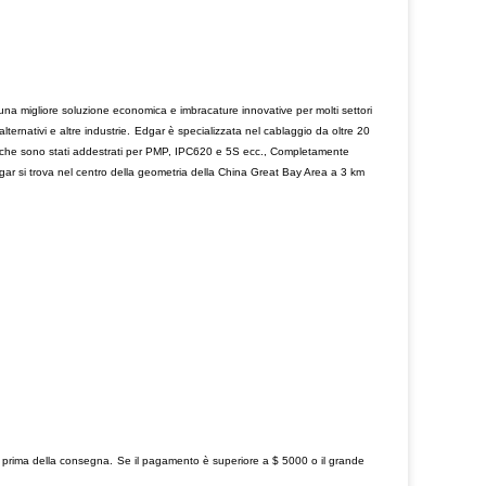
una migliore soluzione economica e imbracature innovative per molti settori
ernativi e altre industrie.
Edgar è specializzata nel cablaggio da oltre 20
 che sono stati addestrati per PMP, IPC620 e 5S ecc., Completamente
dgar si trova nel centro della geometria della China Great Bay Area a 3 km
 prima della consegna.
Se il pagamento è superiore a $ 5000 o il grande