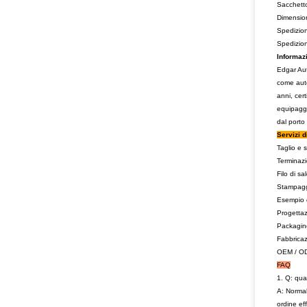
Sacchetto
Dimension
Spedizion
Spedizion
Informazi
Edgar Aut
come auto
anni, cer
equipaggi
dal porto
Servizi d
Taglio e 
Terminaz
Filo di sa
Stampaggi
Esempio d
Progettaz
Packaging
Fabbricaz
OEM / O
FAQ
1. Q: qua
A: Normal
ordine ef