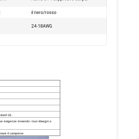
:
il nero/rosso
24-18AWG
ndard UL.
tue esigenze inviando i tuoi disegni o
rmare il campione