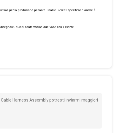
ittima per la produzione pesante.
Inoltre, i clienti specificano anche è
 disegnare, quindi confermiamo due volte con il cliente
o
able Harness Assembly potresti inviarmi maggiori