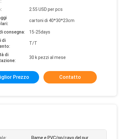
:
:
2.55 USD per pcs
aggi
cartoni di 40*30*23cm
lari:
di consegna:
15-25days
 di
T/T
ento:
tà di
30 k pezzi al mese
tazione:
iglior Prezzo
Contatto
ale:
Rame e PVC/pp/cavo del pur