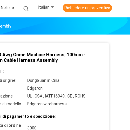
Italian
Notizie
Richiedere un preventivo
sembly
18 Awg Game Machine Harness, 100mm -
 Cable Harness Assembly
i:
i origine:
DongGuan in Cina
Edgarcn
cazione:
UL , CSA , IATF16949 , CE , ROHS
 di modello:
Edgarcn wireharness
i di pagamento e spedizione:
à di ordine
3000