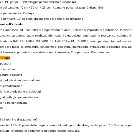
 di PE per pc.
L'imballaggio personalizzato è disponibile.
i del cartone: 40 cm * 30 cm * 23 cm.
Il cartone personalizzato è disponibile.
e per via aerea: 2-6days.
e per nave: 10-30 giorni dipendono dal porto di destinazione.
oni sull'azienda
o Harnesses Ltd., con uffici di progettazione e oltre 7260 m2 di impianto di produzione, fornisce 
motive, apparecchiature medicali, informazioni elettroniche, automazione meccanica, carburanti alt
tificata da IATF / TS16949, ISO9001, UL E468011 e UL E468011, con dipendenti ben addestrati
ati per il taglio, la crimpatura, strumento di saldatura, stampaggio, imballaggio e collaudo ecc. E
 di Humen ei prodotti sono stati esportati in America, Europa, Isrea, Giappone, ecc.
i Edgar
spelatura
ione del cavo
ldatura e splicing
o ad iniezione personalizzato
i prototipazione
ione e produzione di cablaggi
 al dettaglio personalizzato
ione personalizzata
DM
l è il termine di pagamento?
mente, TT 50% prima della preparazione del prototipo o del disegno del pezzo, 100% in anticipo
fettuato, il termine di pagamento potrebbe essere discusso.