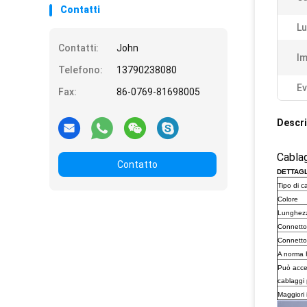
Contatti
Lu
Contatti:
John
Im
Telefono:
13790238080
Ev
Fax:
86-0769-81698005
Descri
Cablag
Contatto
DETTAGL
Tipo di c
Colore
Lunghez
Connetto
Connetto
A norma
Può accet
cablaggi 
Maggiori 