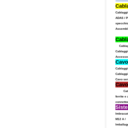
Cabl
Cablaggio
ADAS / P
specchio
Assembla
Cabla
Cablag
Cablaggi
Accessor
Cavo 
Cablaggi
Cablaggio
Cavo se
Cavo
Cat
ferrite e
connettor
Siste
Imbracat
M12 A /
Imballag