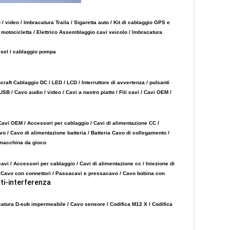
video / Imbracatura Traila / Sigaretta auto / Kit di cablaggio GPS e
motocicletta / Elettrico Assemblaggio cavi veicolo / Imbracatura
iesel / cablaggio pompa
aft Cablaggio DC / LED / LCD / Interruttore di avvertenza / pulsanti
B / Cavo audio / video / Cavi a nastro piatto / Fili cavi / Cavi OEM /
 Cavi OEM / Accessori per cablaggio / Cavi di alimentazione CC /
ivo / Cavo di alimentazione
batteria
/
Batteria Cavo di collegamento /
 macchina da gioco
 cavi / Accessori per cablaggio / Cavi di alimentazione cc / Iniezione di
 Cavo con connettori /
Passacavi e pressacavo /
Cavo bobina con
ti-interferenza
acatura D-sub impermeabile / Cavo sensore / Codifica M12 X / Codifica