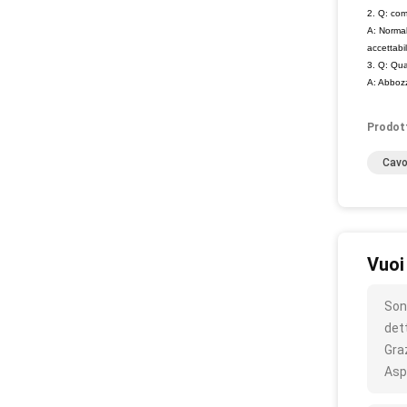
2. Q: com
A: Normal
accettabi
3. Q: Qua
A: Abbozz
Prodot
Cavo
Vuoi
Son
det
Gra
Asp