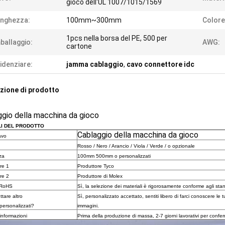
gioco dell'UL 1007/1015/1569
nghezza:
100mm~300mm
Colore
1pcs nella borsa del PE, 500 per
ballaggio:
AWG:
cartone
idenziare:
jamma cablaggio
,
cavo connettore idc
zione di prodotto
gio della macchina da gioco
I DEL PRODOTTO
Cablaggio della macchina da gioco
avo
Rosso / Nero / Arancio / Viola / Verde / o opzionale
za
100mm 500mm o personalizzati
re 1
Produttore Tyco
re 2
Produttore di Molex
 RoHS
Sì, la selezione dei materiali è rigorosamente conforme agli sta
tare altro
Sì, personalizzato accettato, sentiti libero di farci conoscere le 
personalizzati?
immagini.
informazioni
Prima della produzione di massa, 2-7 giorni lavorativi per confe