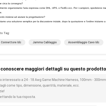
e circa la consegna?
mente organizziamo l'aria espressa come DHL, UPS, o FedEx ecc. Per i campioni, spedizione mar
le.
ndo inizierai ad aiutare la progettazione?
iamo una soluzione semplice per la discussione iniziale, dopo la quotazione e l'ordine iniziamo a
to Tag:
 Connettore Idc
Jamma Cablaggio
Assemblaggio Cavo Idc
 conoscere maggiori dettagli su questo prodott
o interessato a 24 - 18 Awg Game Machine Harness, 100mm - 300mm C
tagli come tipo, dimensione, quantità, materiale, ecc.
zie!
ettando la tua risposta.