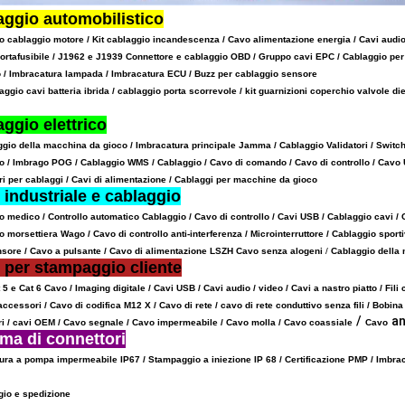
aggio automobilistico
 cablaggio motore / Kit cablaggio incandescenza / Cavo alimentazione energia / Cavi audio / 
ortafusibile / J1962 e J1939 Connettore e cablaggio OBD / Gruppo cavi EPC / Cablaggio per
 / Imbracatura lampada / Imbracatura ECU / Buzz per cablaggio sensore
ggio cavi batteria ibrida
/
cablaggio porta scorrevole / kit guarnizioni coperchio valvole d
ggio elettrico
gio della macchina da gioco / Imbracatura principale Jamma / Cablaggio Validatori / Switchcr
o / Imbrago POG / Cablaggio WMS / Cablaggio /
Cavo di comando / Cavo di controllo / Cavo US
i per cablaggi / Cavi di alimentazione / Cablaggi per macchine da gioco
industriale e cablaggio
o medico / Controllo automatico Cablaggio / Cavo di controllo / Cavi USB / Cablaggio cavi /
 morsettiera Wago / Cavo di controllo anti-interferenza / Microinterruttore / Cablaggio sport
nsore
/
Cavo a
pulsante / Cavo di alimentazione LSZH Cavo senza alogeni
/
Cablaggio della
 per stampaggio cliente
 5 e Cat 6 Cavo / Imaging digitale / Cavi USB / Cavi audio / video / Cavi a nastro piatto / Fili
 accessori / Cavo di codifica M12 X / Cavo di rete / cavo di rete conduttivo senza fili
/ Bobina
/
an
i /
cavi OEM /
Cavo segnale /
Cavo impermeabile / Cavo molla / Cavo coassiale
Cavo
ma di connettori
ura a pompa
impermeabile IP67
/ Stampaggio a iniezione IP 68 / Certificazione PMP / Imbr
gio e spedizione